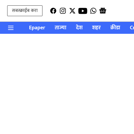
सबस्क्राईब करा
Epaper
ताज्या
देश
शहर
क्रीडा
C