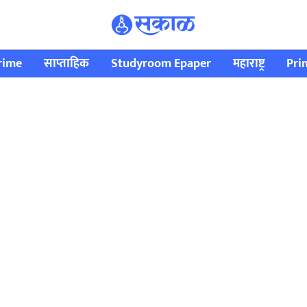
rime
साप्ताहिक
Studyroom Epaper
महाराष्ट्र
Pri