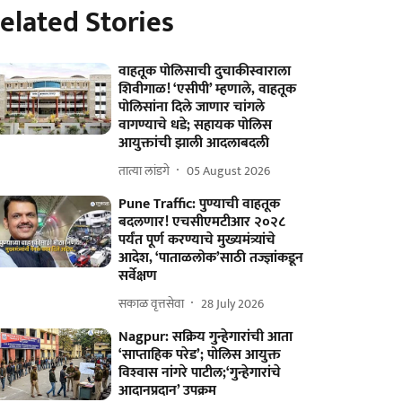
elated Stories
वाहतूक पोलिसाची दुचाकीस्वाराला
शिवीगाळ! ‘एसीपी’ म्हणाले, वाहतूक
पोलिसांना दिले जाणार चांगले
वागण्याचे धडे; सहायक पोलिस
आयुक्तांची झाली आदलाबदली
तात्या लांडगे
05 August 2026
Pune Traffic: पुण्याची वाहतूक
बदलणार! एचसीएमटीआर २०२८
पर्यंत पूर्ण करण्याचे मुख्यमंत्र्यांचे
आदेश, ‘पाताळलोक’साठी तज्ज्ञांकडून
सर्वेक्षण
सकाळ वृत्तसेवा
28 July 2026
Nagpur: सक्रिय गुन्हेगारांची आता
‘साप्ताहिक परेड’; पोलिस आयुक्त
विश्‍वास नांगरे पाटील;‘गुन्हेगारांचे
आदानप्रदान’ उपक्रम