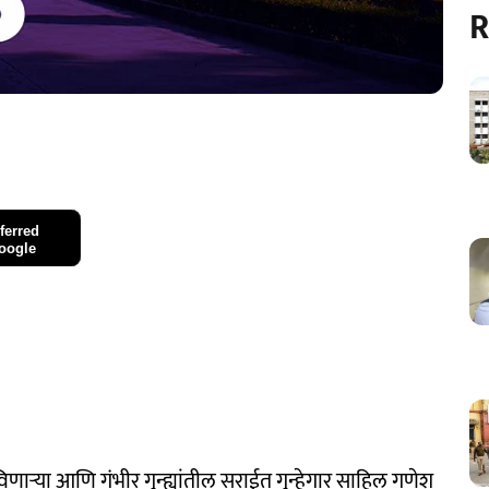
R
ferred
oogle
णाऱ्या आणि गंभीर गुन्ह्यांतील सराईत गुन्हेगार साहिल गणेश