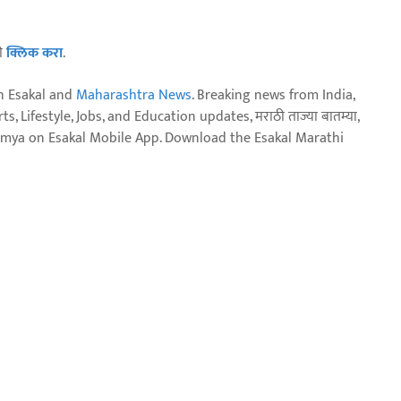
ठी
क्लिक करा
.
n Esakal and
Maharashtra News
. Breaking news from India,
, Lifestyle, Jobs, and Education updates, मराठी ताज्या बातम्या,
aja batmya on Esakal Mobile App. Download the Esakal Marathi