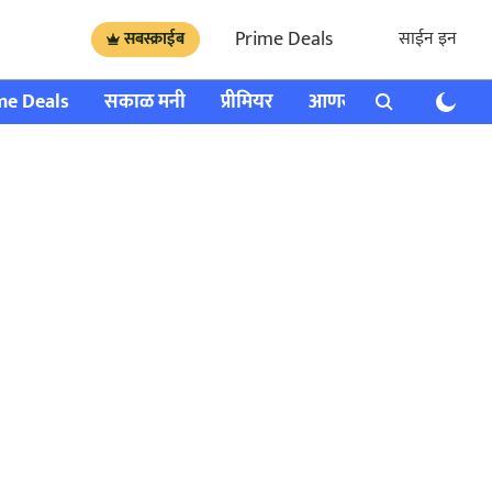
Prime Deals
साईन इन
सबस्क्राईब
me Deals
सकाळ मनी
प्रीमियर
आणखी
राशी भविष्य