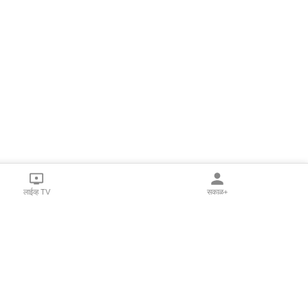
लाईव्ह TV
सकाळ+