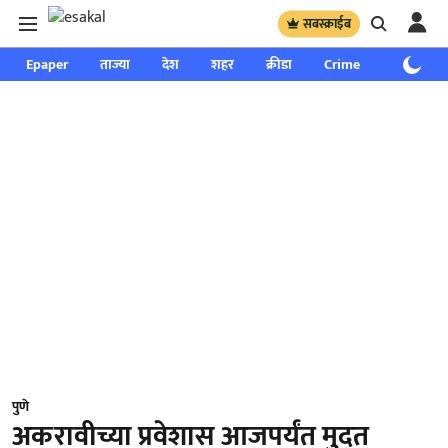
सबस्क्राईब
Epaper
ताज्या
देश
शहर
क्रीडा
Crime
साप्ताहिक
पुणे
अकरावीच्या प्रवेशास आजपर्यंत मुदत