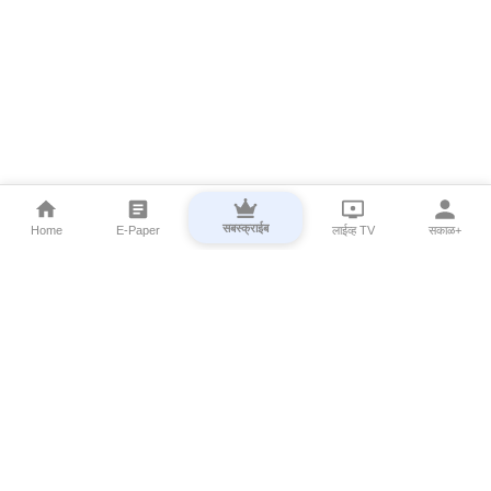
सबस्क्राईब
Home
E-Paper
लाईव्ह TV
सकाळ+
⌄
Marathi News
⌄