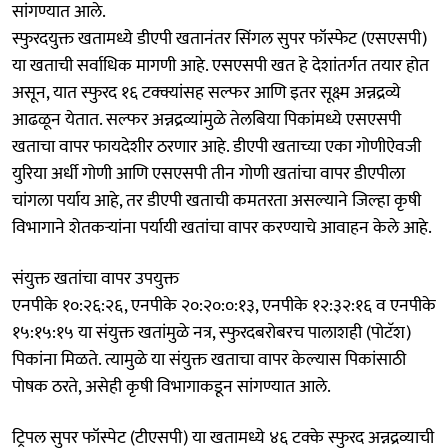
सांगण्यात आले.
स्फुरदयुक्त खतामध्ये डीएपी खतानंतर सिंगल सुपर फॉस्फेट (एसएसपी)
या खताची सर्वाधिक मागणी आहे. एसएसपी खत हे देशांतर्गत तयार होत
असून, यात स्फुरद १६ टक्क्यांसह सल्फर आणि इतर सूक्ष्म अन्नद्रव्ये
आढळून येतात. सल्फर अन्नद्रव्यांमुळे तेलबिया पिकांमध्ये एसएसपी
खताचा वापर फायदेशीर ठरणार आहे. डीएपी खताच्या एका गोणीऐवजी
युरिया अर्धी गोणी आणि एसएसपी तीन गोणी खतांचा वापर डीएपीला
चांगला पर्याय आहे, तर डीएपी खताची कमतरता असल्याने जिल्हा कृषी
विभागाने शेतकऱ्यांना पर्यायी खतांचा वापर करण्याचे आवाहन केले आहे.
संयुक्त खतांचा वापर उपयुक्त
एनपीके १०:२६:२६, एनपीके २०:२०:०:१३, एनपीके १२:३२:१६ व एनपीके
१५:१५:१५ या संयुक्त खतांमुळे नत्र, स्फुरदबरोबरच पालाशही (पोटॅश)
पिकांना मिळते. त्यामुळे या संयुक्त खताचा वापर केल्यास पिकांसाठी
पोषक ठरते, असेही कृषी विभागाकडून सांगण्यात आले.
ट्रिपल सुपर फॉस्पेट (टीएसपी) या खतामध्ये ४६ टक्के स्फुरद अन्नद्रव्याची