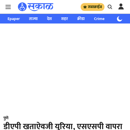
सबस्क्राईब
Epaper
ताज्या
देश
शहर
क्रीडा
Crime
साप्ताहिक
पुणे
डीएपी खताऐवजी युरिया, एसएसपी वापरा