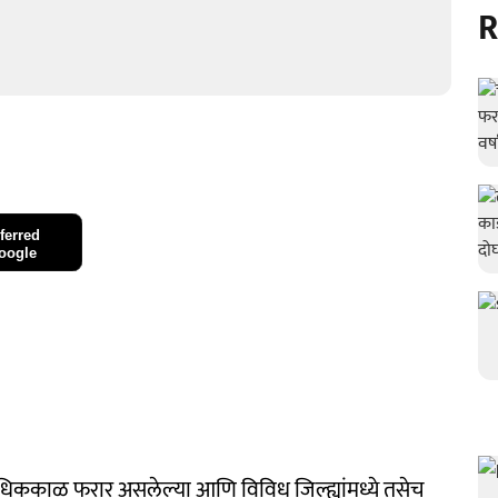
R
ferred
oogle
हून अधिककाळ फरार असलेल्या आणि विविध जिल्ह्यांमध्ये तसेच