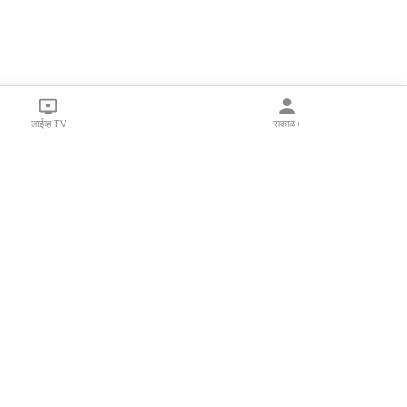
लाईव्ह TV
सकाळ+
l Programs
Print Products
Sakal Saptahik