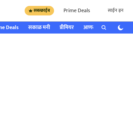
Prime Deals
साईन इन
सबस्क्राईब
me Deals
सकाळ मनी
प्रीमियर
आणखी
राशी भविष्य