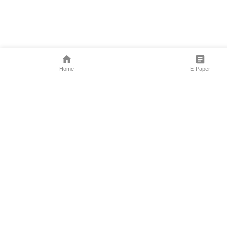
Home
E-Paper
Follow Us
Marathi News
Maharashtra N