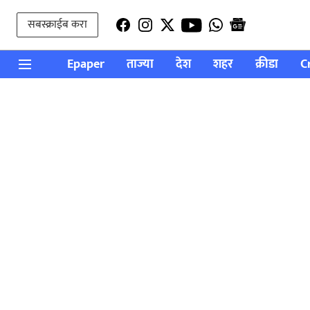
सबस्क्राईब करा
Epaper
ताज्या
देश
शहर
क्रीडा
C