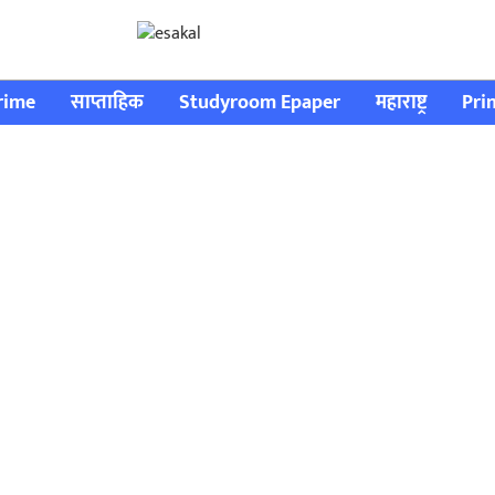
rime
साप्ताहिक
Studyroom Epaper
महाराष्ट्र
Pri