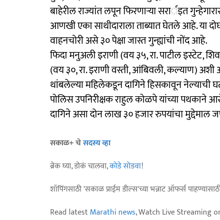
बाहेरील राज्यांत लपून फिरणाऱ्या सरार्इत गुन्हेगा
आणखी एका साथीदाराला ताब्यात घेतले आहे. या दो
वाहनचोरी असे ३० पेक्षा जास्त गुन्ह्यांची नोंद आहे.
फिदा मनुअली इराणी (वय ३५, रा. पाटील इस्टेट, श
(वय ३०, रा. इराणी वस्ती, आंबिवली, कल्याण) अशी
थांबलेल्या महिलेकडून दागिने हिसकावून नेल्याची घट
पोलिस उपनिरीक्षक राहुल कोळपे यांच्या पथकाने आरोप
दागिने असा दोन लाख ३० हजार रुपयांचा मुद्देमाल ज
सकाळ+ चे
सदस्य व्हा
ब्रेक घ्या, डोकं चालवा,
कोडे सोडवा
!
शॉपिंगसाठी 'सकाळ प्राईम डील्स'च्या भन्नाट ऑफर्स पाहण्यासा
Read latest
Marathi news
, Watch Live Streaming o