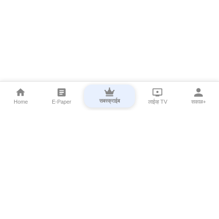
सबस्क्राईब
Home
E-Paper
लाईव्ह TV
सकाळ+
⌄
Marathi News