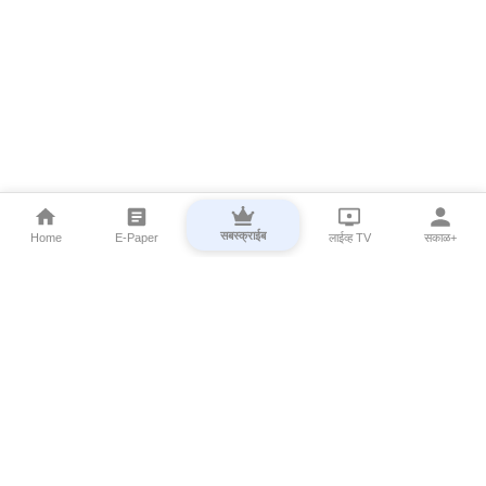
सबस्क्राईब
Home
E-Paper
लाईव्ह TV
सकाळ+
⌄
Marathi News