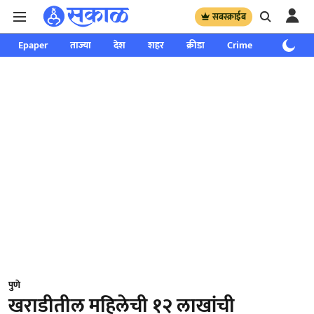
सबस्क्राईब
Epaper
ताज्या
देश
शहर
क्रीडा
Crime
साप्ताहिक
पुणे
खराडीतील महिलेची १२ लाखांची