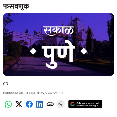
फसवणूक
CD
Published on
:
01 June 2025, 5:44 pm
IST
Add as a preferred
source on Google