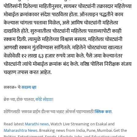
पोलिसांनी दिलेल्या माहितीनुसार, सायबर चोरट्यांनी तक्रारदार महिलेच्या
मोबाईल क्रमांकावर संदेश पाठविला होता. ऑनलाइन पद्धतीने काम
केल्यास चांगला परतावा मिळेल, असे आमिष चोरट्यांनी महिलेला
दाखविले होते. सुरुवातीला चोरट्यांनी महिलेला परताव्यापोटी काही
रक्कम दिली. त्यामुळे महिलेच्या विश्वास बसला. महिलेला चोरट्यांनी
आणखी रक्कम गुंतविण्यास सांगितले. महिलेने चोरट्यांच्या खात्यात
वेळोवेळी १२ लाख ६३ हजार रुपये जमा केले. पैसे जमा केल्यानंतर
चोरट्यांनी त्यांचे मोबाईल क्रमांक बंद केले. वरिष्ठ पोलिस निरीक्षक संजय
चव्हाण तपास करत आहेत.
सकाळ+ चे
सदस्य व्हा
ब्रेक घ्या, डोकं चालवा,
कोडे सोडवा
!
शॉपिंगसाठी 'सकाळ प्राईम डील्स'च्या भन्नाट ऑफर्स पाहण्यासाठी
क्लिक करा
.
Read latest
Marathi news
, Watch Live Streaming on Esakal and
Maharashtra News
. Breaking news from India, Pune, Mumbai. Get the
Politics, Entertainment, Sports, Lifestyle, Jobs, and Education updates,