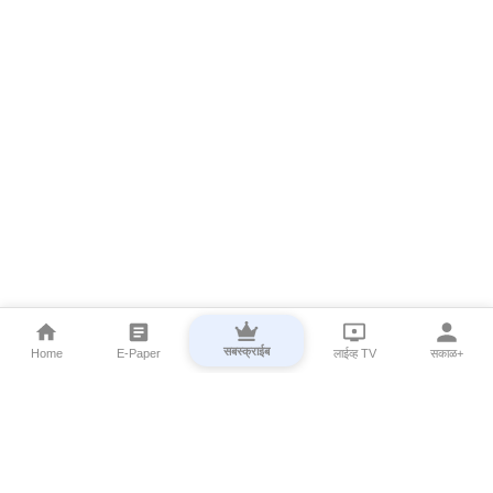
सबस्क्राईब
Home
E-Paper
लाईव्ह TV
सकाळ+