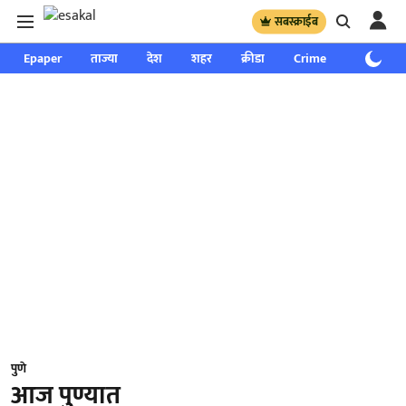
सबस्क्राईब
Epaper
ताज्या
देश
शहर
क्रीडा
Crime
साप्ताहिक
पुणे
आज पुण्यात