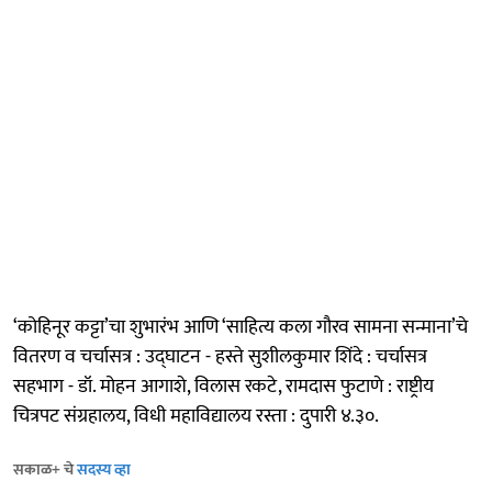
‘कोहिनूर कट्टा’चा शुभारंभ आणि ‘‌साहित्य कला गौरव सामना सन्माना‌’चे
वितरण व चर्चासत्र : उद्‍घाटन - हस्ते सुशीलकुमार शिंदे : चर्चासत्र
सहभाग - डॉ. मोहन आगाशे, विलास रकटे, रामदास फुटाणे : राष्ट्रीय
चित्रपट संग्रहालय, विधी महाविद्यालय रस्ता : दुपारी ४.३०.
सकाळ+ चे
सदस्य व्हा