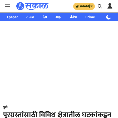
सबस्क्राईब
Epaper
ताज्या
देश
शहर
क्रीडा
Crime
साप्ताहिक
पुणे
पूरग्रस्तांसाठी विविध क्षेत्रातील घटकांकडून