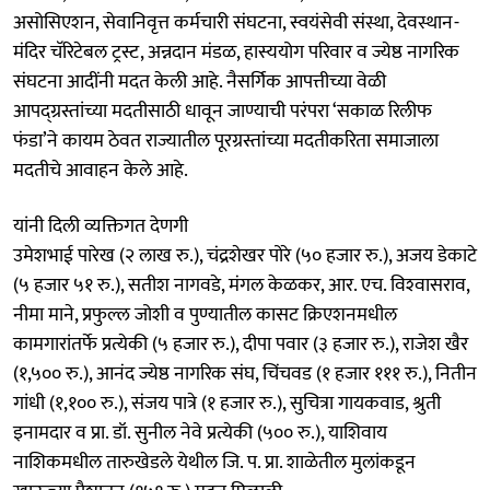
असोसिएशन, सेवानिवृत्त कर्मचारी संघटना, स्वयंसेवी संस्था, देवस्थान-
मंदिर चॅरिटेबल ट्रस्ट, अन्नदान मंडळ, हास्ययोग परिवार व ज्येष्ठ नागरिक
संघटना आदींनी मदत केली आहे. नैसर्गिक आपत्तीच्या वेळी
आपद्ग्रस्तांच्या मदतीसाठी धावून जाण्याची परंपरा ‘सकाळ रिलीफ
फंडा’ने कायम ठेवत राज्यातील पूरग्रस्तांच्या मदतीकरिता समाजाला
मदतीचे आवाहन केले आहे.
यांनी दिली व्यक्तिगत देणगी
उमेशभाई पारेख (२ लाख रु.), चंद्रशेखर पोरे (५० हजार रु.), अजय डेकाटे
(५ हजार ५१ रु.), सतीश नागवडे, मंगल केळकर, आर. एच. विश्‍वासराव,
नीमा माने, प्रफुल्ल जोशी व पुण्यातील कासट क्रिएशनमधील
कामगारांतर्फे प्रत्येकी (५ हजार रु.), दीपा पवार (३ हजार रु.), राजेश खैर
(१,५०० रु.), आनंद ज्येष्ठ नागरिक संघ, चिंचवड (१ हजार १११ रु.), नितीन
गांधी (१,१०० रु.), संजय पात्रे (१ हजार रु.), सुचित्रा गायकवाड, श्रुती
इनामदार व प्रा. डॉ. सुनील नेवे प्रत्येकी (५०० रु.), याशिवाय
नाशिकमधील तारुखेडले येथील जि. प. प्रा. शाळेतील मुलांकडून