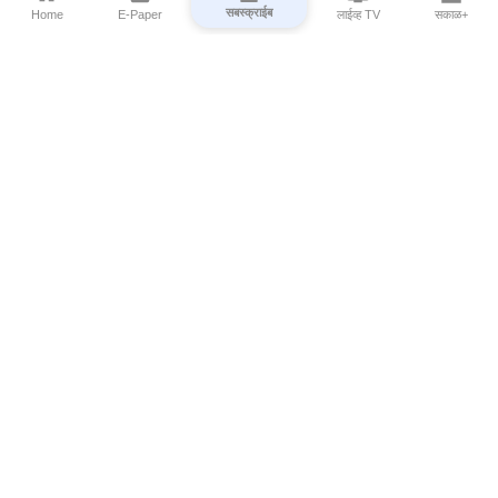
सबस्क्राईब
Home
E-Paper
लाईव्ह TV
सकाळ+
⌄
Marathi News
⌄
About Esakal
⌄
Digital Products
⌄
Sakal Programs
⌄
Print Products