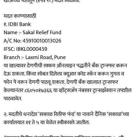
खाऊच्या पैशातून (१५१ रु.) मदत मिळाली.
मदत करण्यासाठी
१. IDBI Bank
Name :- Sakal Relief Fund
A/C No: 45910010013026
IFSC: IBKL0000459
Branch :- Laxmi Road, Pune
या खात्यावर देणगीची रक्कम ऑनलाइन पद्धतीने बँक ट्रान्स्फर करून
देऊ शकता. किंवा सोबत दिलेला क्यूआर कोड स्कॅन करून गुगल व
फोन पे वरून देणगी पाठवू शकता. देणगी बँक खात्यात ट्रान्सफर
केल्यानंतर ८६०५०१७३६६ या व्हॉट्सअ‍ॅप नंबरवर ट्रान्सझॅक्शन तपशील
पाठवावेत.
२. मदतीचे धनादेश ‘सकाळ रिलीफ फंड’ या नावाने दैनिक ‘सकाळ’च्या
कार्यालयात ११ ते ५ या वेळेत स्वीकारले जातील.