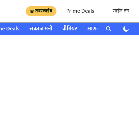
Prime Deals
साईन इन
सबस्क्राईब
me Deals
सकाळ मनी
प्रीमियर
आणखी
राशी भविष्य