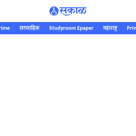
rime
साप्ताहिक
Studyroom Epaper
महाराष्ट्र
Pri