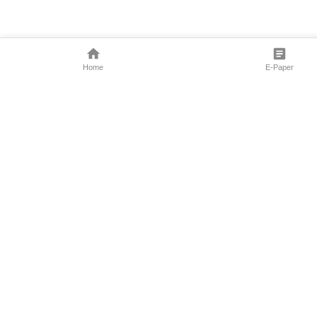
Home
E-Paper
Follow Us
Marathi News
Maharashtra N