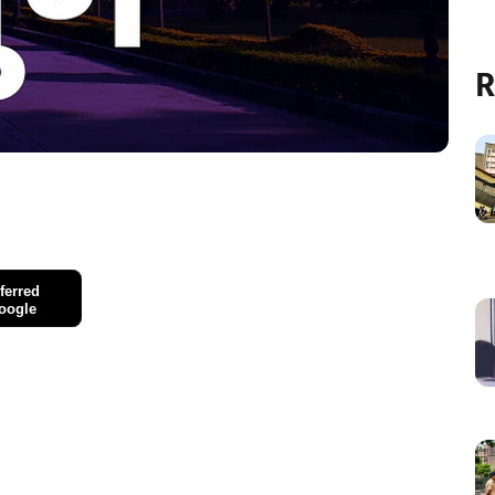
R
ferred
oogle