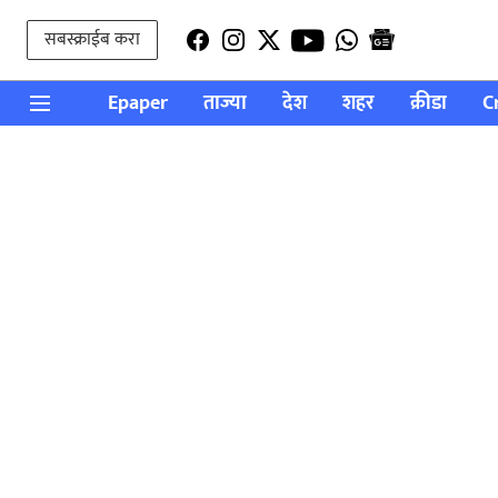
सबस्क्राईब करा
Epaper
ताज्या
देश
शहर
क्रीडा
C