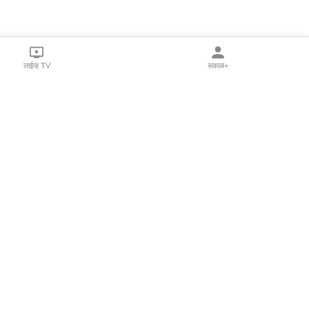
लाईव्ह TV
सकाळ+
l Programs
Print Products
Sakal Saptahik