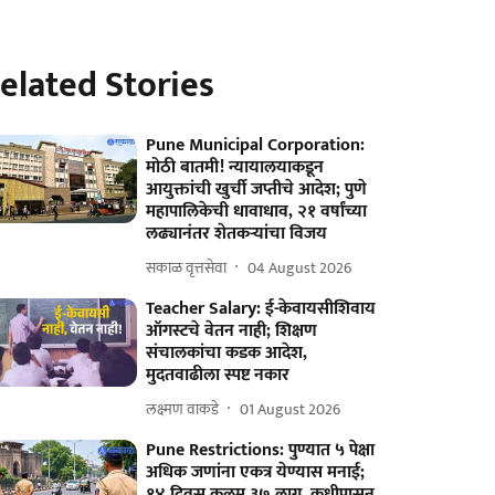
elated Stories
Pune Municipal Corporation:
मोठी बातमी! न्यायालयाकडून
आयुक्तांची खुर्ची जप्तीचे आदेश; पुणे
महापालिकेची धावाधाव, २१ वर्षांच्या
लढ्यानंतर शेतकऱ्यांचा विजय
सकाळ वृत्तसेवा
04 August 2026
Teacher Salary: ई-केवायसीशिवाय
ऑगस्टचे वेतन नाही; शिक्षण
संचालकांचा कडक आदेश,
मुदतवाढीला स्पष्ट नकार
लक्ष्मण वाकडे
01 August 2026
Pune Restrictions: पुण्यात ५ पेक्षा
अधिक जणांना एकत्र येण्यास मनाई;
१४ दिवस कलम ३७ लागू, कधीपासून