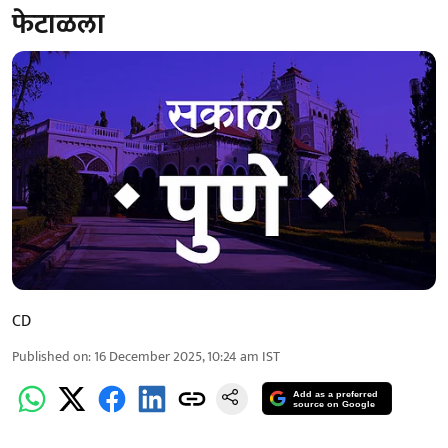
फेटाळला
CD
Published on
:
16 December 2025, 10:24 am
IST
Add as a preferred
source on Google