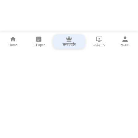
सबस्क्राईब
Home
E-Paper
लाईव्ह TV
सकाळ+
⌄
Marathi News
⌄
About Esakal