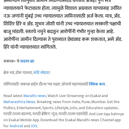
असल्याने तात्पुरता जामीन मिळण्यासाठी केलेला अर्जही पुणे सत्र
न्यायालयाने फेटाळला होता. त्यामुळे विशाल अग्रवाल याच्यासह उर्वरित
नऊ जणांनी मुंबई उच्च न्यायालयात जामिनासाठी अर्ज केला. मात्र, ॲड.
शिशिर हिरे व ॲड. शुभम जोशी यांनी उच्च न्यायालयात सरकारी पक्षाची
बाजू मांडली. रक्ताचे नमुने बदलून आरोपींनी गंभीर गुन्हा केला आहे.
आरोपींना जामीन दिल्यास ते पुराव्यात छेडछाड करू शकतात, असे ॲड.
हिरे यांनी न्यायालयात सांगितले.
सकाळ+ चे
सदस्य व्हा
ब्रेक घ्या, डोकं चालवा,
कोडे सोडवा
!
शॉपिंगसाठी 'सकाळ प्राईम डील्स'च्या भन्नाट ऑफर्स पाहण्यासाठी
क्लिक करा
.
Read latest
Marathi news
, Watch Live Streaming on Esakal and
Maharashtra News
. Breaking news from India, Pune, Mumbai. Get the
Politics, Entertainment, Sports, Lifestyle, Jobs, and Education updates,
मराठी ताज्या बातम्या, मराठी ब्रेकिंग न्यूज, मराठी ताज्या घडामोडी. And Live taja batmya
on Esakal Mobile App. Download the Esakal Marathi news Channel app
for
Android
and
IOS
.