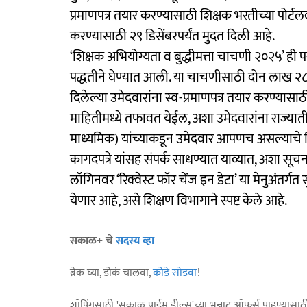
प्रमाणपत्र तयार करण्यासाठी शिक्षक भरतीच्या पोर्टलव
करण्यासाठी २९ डिसेंबरपर्यंत मुदत दिली आहे.
‘शिक्षक अभियोग्यता व बुद्धीमत्ता चाचणी २०२५’ ही 
पद्धतीने घेण्यात आली. या चाचणीसाठी दोन लाख २८ 
दिलेल्या उमेदवारांना स्व-प्रमाणपत्र तयार करण्यास
माहितीमध्ये तफावत येईल, अशा उमेदवारांना राज्यातील
माध्यमिक) यांच्याकडून उमेदवार आपणच असल्याचे सि
कागदपत्रे यांसह संपर्क साधण्यात याव्यात, अशा सूचना
लॉगिनवर ‘रिक्वेस्ट फॉर चेंज इन डेटा’ या मेनुअंतर्गत
येणार आहे, असे शिक्षण विभागाने स्पष्ट केले आहे.
सकाळ+ चे
सदस्य व्हा
ब्रेक घ्या, डोकं चालवा,
कोडे सोडवा
!
शॉपिंगसाठी 'सकाळ प्राईम डील्स'च्या भन्नाट ऑफर्स पाहण्यासा