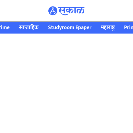
rime
साप्ताहिक
Studyroom Epaper
महाराष्ट्र
Pri