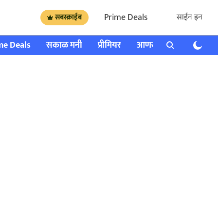
Prime Deals
साईन इन
सबस्क्राईब
me Deals
सकाळ मनी
प्रीमियर
आणखी
राशी भविष्य