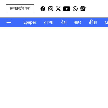
सबस्क्राईब करा
Epaper
ताज्या
देश
शहर
क्रीडा
C