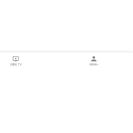
लाईव्ह TV
सकाळ+