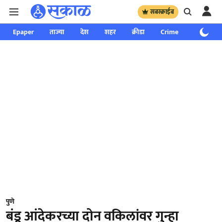
सबस्क्राईब
Epaper
ताज्या
देश
शहर
क्रीडा
Crime
साप्ताहिक
पुणे
बंडू आंदेकरच्या दोन वकिलांवर गुन्हा