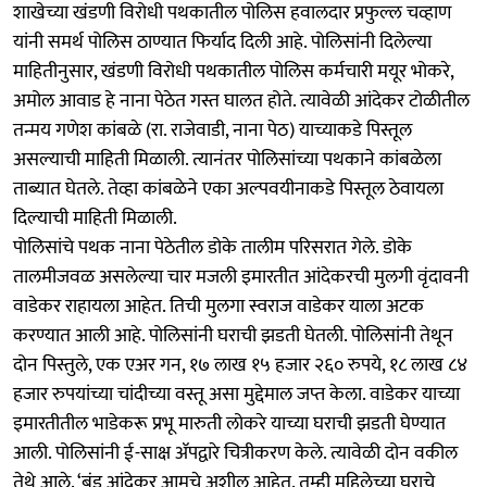
शाखेच्या खंडणी विरोधी पथकातील पोलिस हवालदार प्रफुल्ल चव्हाण
यांनी समर्थ पोलिस ठाण्यात फिर्याद दिली आहे. पोलिसांनी दिलेल्या
माहितीनुसार, खंडणी विरोधी पथकातील पोलिस कर्मचारी मयूर भोकरे,
अमोल आवाड हे नाना पेठेत गस्त घालत होते. त्यावेळी आंदेकर टोळीतील
तन्मय गणेश कांबळे (रा. राजेवाडी, नाना पेठ) याच्याकडे पिस्तूल
असल्याची माहिती मिळाली. त्यानंतर पोलिसांच्या पथकाने कांबळेला
ताब्यात घेतले. तेव्हा कांबळेने एका अल्पवयीनाकडे पिस्तूल ठेवायला
दिल्याची माहिती मिळाली.
पोलिसांचे पथक नाना पेठेतील डोके तालीम परिसरात गेले. डोके
तालमीजवळ असलेल्या चार मजली इमारतीत आंदेकरची मुलगी वृंदावनी
वाडेकर राहायला आहेत. तिची मुलगा स्वराज वाडेकर याला अटक
करण्यात आली आहे. पोलिसांनी घराची झडती घेतली. पोलिसांनी तेथून
दोन पिस्तुले, एक एअर गन, १७ लाख १५ हजार २६० रुपये, १८ लाख ८४
हजार रुपयांच्या चांदीच्या वस्तू असा मुद्देमाल जप्त केला. वाडेकर याच्या
इमारतीतील भाडेकरू प्रभू मारुती लोकरे याच्या घराची झडती घेण्यात
आली. पोलिसांनी ई-साक्ष ॲपद्वारे चित्रीकरण केले. त्यावेळी दोन वकील
तेथे आले. ‘बंडू आंदेकर आमचे अशील आहेत. तुम्ही महिलेच्या घराचे