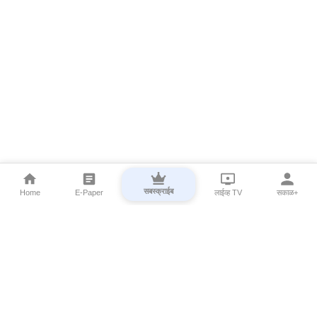
सबस्क्राईब
Home
E-Paper
लाईव्ह TV
सकाळ+