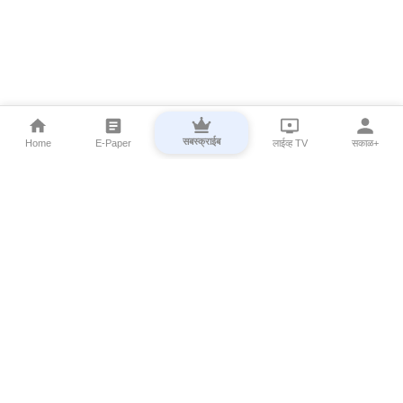
सबस्क्राईब
Home
E-Paper
लाईव्ह TV
सकाळ+
⌄
Marathi News
⌄
About Esakal
⌄
Digital Products