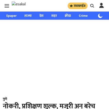
सबस्क्राईब
Epaper
ताज्या
देश
शहर
क्रीडा
Crime
साप्ताहिक
पुणे
नोकरी, प्रशिक्षण शुल्क, मजुरी अन् बरेच