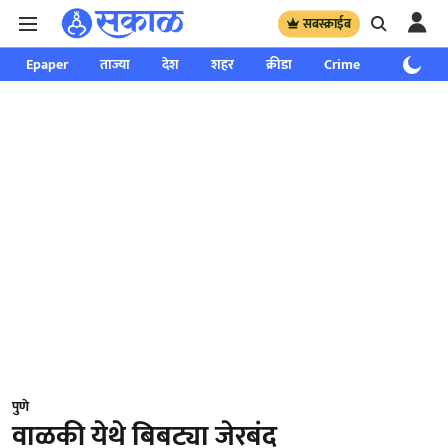
सबस्क्राईब
Epaper
ताज्या
देश
शहर
क्रीडा
Crime
साप्ताहिक
पुणे
वाळकी येथे बिबट्या जेरबंद