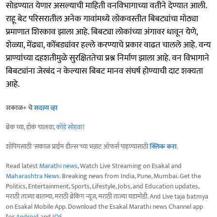
सोडण्यात येणार असल्याची माहिती वनविभागाच्या वतीने देण्यात आली.
राहू बेट परिसरातील अनेक गावांमध्ये लोकवस्तीत बिबट्यांचा मोठ्या
प्रमाणात शिरकाव झाला आहे. बिबट्या लोकांच्या अंगावर धावून येणे,
शेळ्या, मेंढ्या, कोंबड्यांवर हल्ले करण्याचे प्रकार वाढत चालले आहे. वन्य
प्राण्यांच्या दहशतीमुळे सुरक्षिततेचा प्रश्न निर्माण झाला आहे. वन विभागाने
बिबट्यांना जेरबंद न केल्यास बिबट मानव संघर्ष होण्याची दाट शक्यता
आहे.
सकाळ+ चे
सदस्य व्हा
ब्रेक घ्या, डोकं चालवा,
कोडे सोडवा
!
शॉपिंगसाठी 'सकाळ प्राईम डील्स'च्या भन्नाट ऑफर्स पाहण्यासाठी
क्लिक करा
.
Read latest
Marathi news
, Watch Live Streaming on Esakal and
Maharashtra News
. Breaking news from India, Pune, Mumbai. Get the
Politics, Entertainment, Sports, Lifestyle, Jobs, and Education updates,
मराठी ताज्या बातम्या, मराठी ब्रेकिंग न्यूज, मराठी ताज्या घडामोडी. And Live taja batmya
on Esakal Mobile App. Download the Esakal Marathi news Channel app
for
Android
and
IOS
.