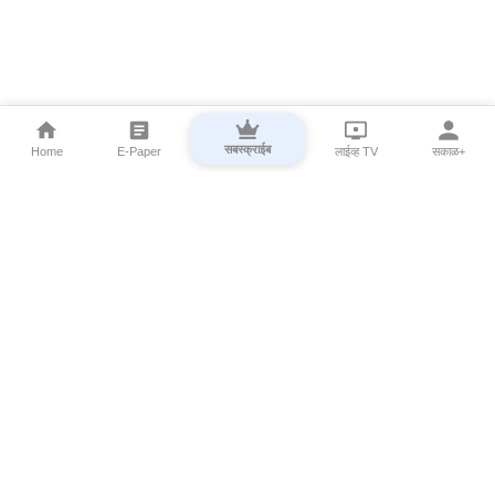
सबस्क्राईब
Home
E-Paper
लाईव्ह TV
सकाळ+
⌄
Marathi News
⌄
About Esakal
⌄
Digital Products