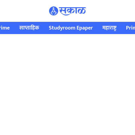
rime
साप्ताहिक
Studyroom Epaper
महाराष्ट्र
Pri