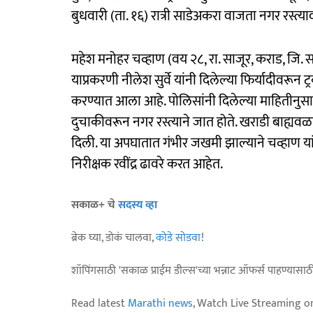
बुधवारी (ता. १६) रात्री साडेअकरा वाजता नगर रस्त्य
महेश मनोहर चव्हाण (वय २८, रा. साजूर, कराड, जि. स
याप्रकरणी नीलेश सुर्वे यांनी दिलेल्या फिर्यादीवर
करण्यात आला आहे. पोलिसांनी दिलेल्या माहितीनुसार,
दुचाकीवरून नगर रस्त्याने जात होते. खराडी बाह्यव
दिली. या अपघातात गंभीर जखमी झाल्याने चव्हाण या
निरीक्षक रवींद्र ढावरे करत आहेत.
सकाळ+ चे
सदस्य व्हा
ब्रेक घ्या, डोकं चालवा,
कोडे सोडवा
!
शॉपिंगसाठी 'सकाळ प्राईम डील्स'च्या भन्नाट ऑफर्स पाहण्यासा
Read latest
Marathi news
, Watch Live Streaming o