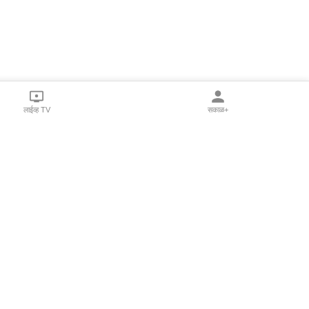
लाईव्ह TV
सकाळ+