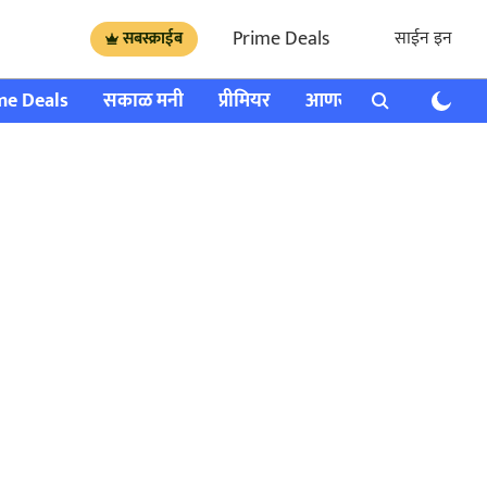
Prime Deals
साईन इन
सबस्क्राईब
me Deals
सकाळ मनी
प्रीमियर
आणखी
राशी भविष्य