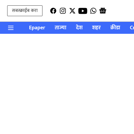
सबस्क्राईब करा
Epaper
ताज्या
देश
शहर
क्रीडा
C