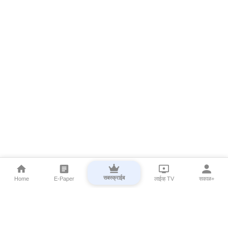
सबस्क्राईब
Home
E-Paper
लाईव्ह TV
सकाळ+