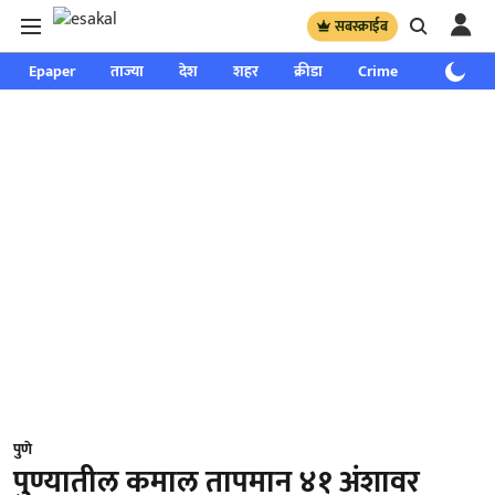
सबस्क्राईब
Epaper
ताज्या
देश
शहर
क्रीडा
Crime
साप्ताहिक
पुणे
पुण्यातील कमाल तापमान ४१ अंशावर