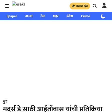
सबस्क्राईब
Epaper
ताज्या
देश
शहर
क्रीडा
Crime
साप्ताहिक
पुणे
मदर्स डे साठी आईतोंबास यांची प्रतिक्रिया