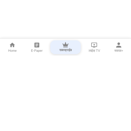
सबस्क्राईब
Home
E-Paper
लाईव्ह TV
सकाळ+
⌄
Marathi News
⌄
About Esakal