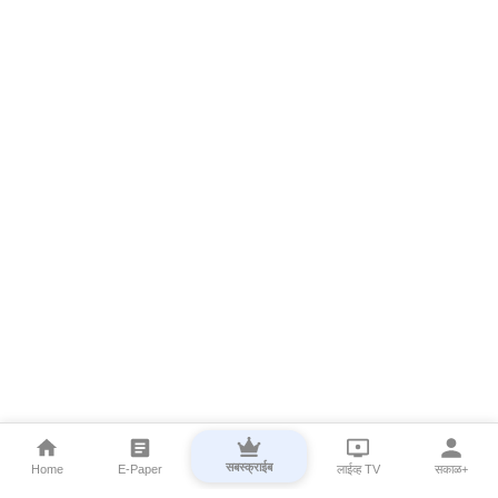
सबस्क्राईब
Home
E-Paper
लाईव्ह TV
सकाळ+