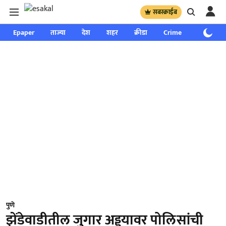
सबस्क्राईब
Epaper
ताज्या
देश
शहर
क्रीडा
Crime
साप्ताहिक
पुणे
झेंडेवाडीतील जुगार अड्ड्यावर पोलिसांची