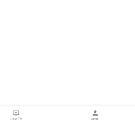
लाईव्ह TV
सकाळ+