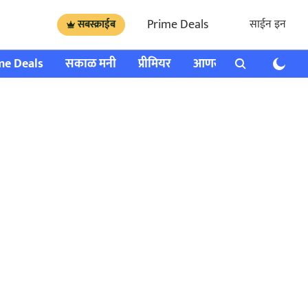
Prime Deals
साईन इन
सबस्क्राईब
me Deals
सकाळ मनी
प्रीमियर
आणखी
राशी भविष्य