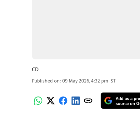
CD
Published on
:
09 May 2026, 4:32 pm
IST
Add as a pre
source on G