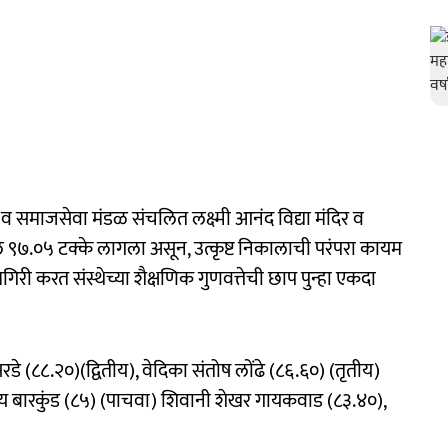
रसारक व समाजसेवा मंडळ संचलित लक्ष्मी आनंद विद्या मंदिर व
ाल ९७.०५ टक्के लागला असून, उत्कृष्ट निकालाची परंपरा कायम
मगिरी करत संस्थेच्या शैक्षणिक गुणवत्तेची छाप पुन्हा एकदा
 सरडे (८८.२०)(द्वितीय), वेदिका संतोष लोंढे (८६.६०) (तृतीय)
ात्रय बारकुंड (८५) (पाचवा) शिवानी शेखर गायकवाड (८३.४०),