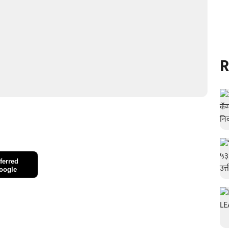
R
ferred
oogle