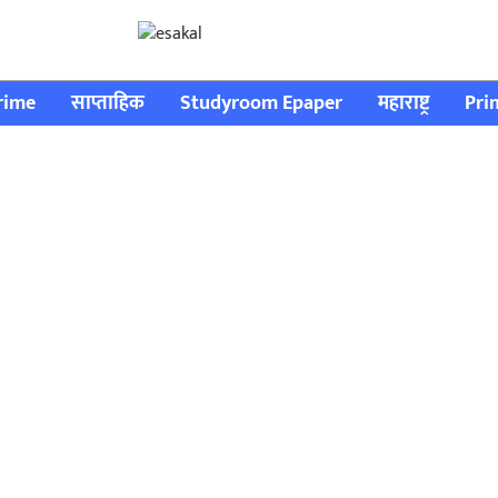
rime
साप्ताहिक
Studyroom Epaper
महाराष्ट्र
Pri