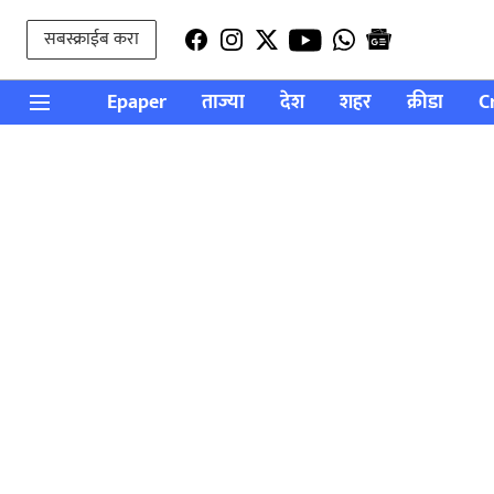
सबस्क्राईब करा
Epaper
ताज्या
देश
शहर
क्रीडा
C