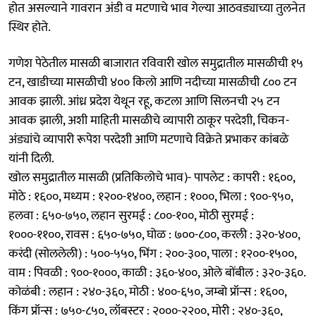
होत असल्याने गावरान अंडी व मटणाचे भाव गेल्या आठवड्याच्या तुलनेत
स्थिर होते.
गणेश पेठेतील मासळी बाजारात रविवारी खोल समुद्रातील मासळीची १५
टन, खाडीच्या मासळीची ४०० किलो आणि नदीच्या मासळीची ८०० टन
आवक झाली. आंध्र प्रदेश येथून रहू, कटला आणि सिलनची २५ टन
आवक झाली, अशी माहिती मासळीचे व्यापारी ठाकूर परदेशी, चिकन-
अंड्यांचे व्यापारी रूपेश परदेशी आणि मटणाचे विक्रेते प्रभाकर कांबळे
यांनी दिली.
खोल समुद्रातील मासळी (प्रतिकिलोचे भाव)- पापलेट : कापरी : १६००,
मोठे : १६००, मध्यम : १२००-१४००, लहान : १०००, भिला : ९००-९५०,
हलवा : ६५०-७५०, लहान सुरमई : ८००-१००, मोठी सुरमई :
१०००-११००, रावस : ६५०-७५०, घोळ : ७००-८००, करली : ३२०-४००,
करंदी (सोललेली) : ५००-५५०, भिंग : २००-३००, पाला : १२००-१५००,
वाम : पिवळी : ९००-१०००, काळी : ३६०-४००, ओले बोंबील : ३२०-३६०.
कोळंबी : लहान : २४०-३६०, मोठी : ४००-६५०, जम्बो प्रॉन्स : १६००,
किंग प्रॉन्स : ७५०-८५०, लॉबस्टर : २०००-२२००, मोरी : २४०-३६०,