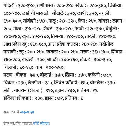
मांदेली : १२०-१४०, राणीमासा : २००-२४०, खेकडे : २८०-३६०, चिंबोऱ्या :
८००-९००. खाडीची मासळी : सौंदाळे : ३२०, खापी : ३२०, नगली :
६५०-७००, तांबोशी : ४८०, पालू : २८०-३२०, लेपा : २४०, बांगडा : लहान :
२००, मोठा : २४०-२८०, शेवटे : २४०-२८०, पेडवी : १२०-१४०, बेळुंजी :
१४०-१६०, खुबे : १२०-१४०, तिसऱ्या : १८०-२००, तारली : १४०-१६०.
आंध्र प्रदेश रहू : १६०-१८०, आंध्र प्रदेश कतला : १६०-१८०, नदीतील
मासळी : रहू : २००-२४०, कतला : २००-२४०, मरळ : ३६०-४००, शिवडा :
१६०-२००, खवली : २००, आम्ळी : १४०-१६०, खेकडे : ३००-३५०,
चिलापी : ६०-१६०, वाम : ५००-५५०.
मटण : बोकड : ७४०, बोलाई : ७४०, खिमा : ७४०, कलेजी : ७८०.
चिकन : २३०, लेगपीस : २८०, जिवंत कोंबडी : १६०, बोनलेस : ३३०.
अंडी : गावरान (शेकडा) : ९९०, डझन : १३०, प्रतिनग : ११.
इंग्लिश (शेकडा) : ५३०, डझन : ७२, प्रतिनग : ६.
सकाळ+ चे
सदस्य व्हा
ब्रेक घ्या, डोकं चालवा,
कोडे सोडवा
!