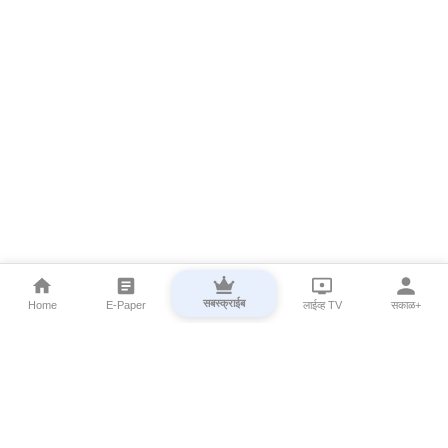
सबस्क्राईब
Home
E-Paper
लाईव्ह TV
सकाळ+