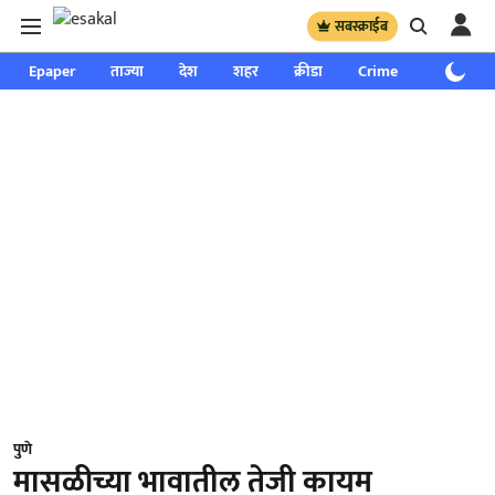
सबस्क्राईब
Epaper
ताज्या
देश
शहर
क्रीडा
Crime
साप्ताहिक
पुणे
मासळीच्या भावातील तेजी कायम