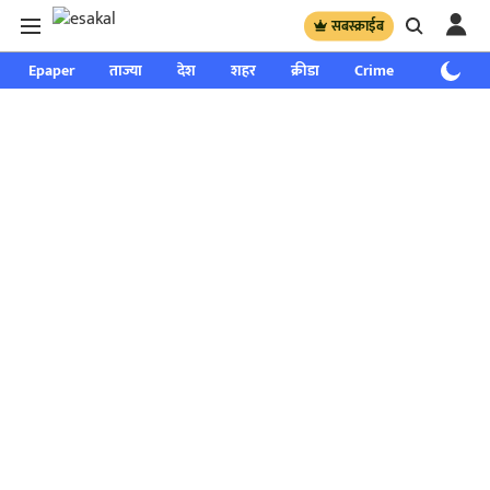
सबस्क्राईब
Epaper
ताज्या
देश
शहर
क्रीडा
Crime
साप्ताहिक