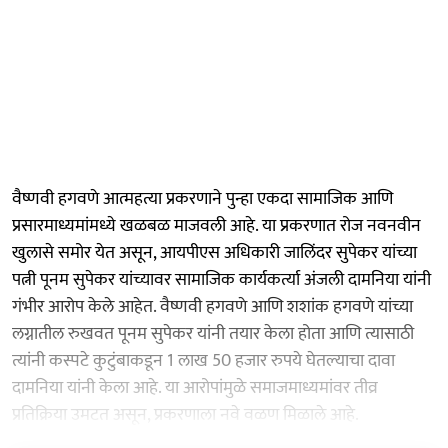
वैष्णवी हगवणे आत्महत्या प्रकरणाने पुन्हा एकदा सामाजिक आणि
प्रसारमाध्यमांमध्ये खळबळ माजवली आहे. या प्रकरणात रोज नवनवीन
खुलासे समोर येत असून, आयपीएस अधिकारी जालिंदर सुपेकर यांच्या
पत्नी पूनम सुपेकर यांच्यावर सामाजिक कार्यकर्त्या अंजली दामनिया यांनी
गंभीर आरोप केले आहेत. वैष्णवी हगवणे आणि शशांक हगवणे यांच्या
लग्नातील रुखवत पूनम सुपेकर यांनी तयार केला होता आणि त्यासाठी
त्यांनी कस्पटे कुटुंबाकडून 1 लाख 50 हजार रुपये घेतल्याचा दावा
दामनिया यांनी केला आहे. या आरोपांमुळे समाजमाध्यमांवर तीव्र
प्रतिक्रिया उमटत असून, प्रकरणाला नवे वळण मिळाले आहे.