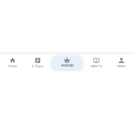
सबस्क्राईब
Home
E-Paper
लाईव्ह TV
सकाळ+
⌄
Marathi News