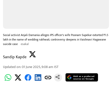
Social activist Anjali Damania alleges IPS officer's wife Poonam Supekar extorted ₹1.5
lakh in the name of wedding rukhwat; controversy deepens in Vaishnavi Hagawane
suicide case
esakal
Sandip Kapde
Updated on
:
01 June 2025, 9:08 am
IST
Add as a preferred
source on Google