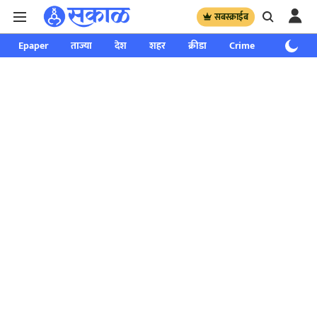
सबस्क्राईब
Epaper
ताज्या
देश
शहर
क्रीडा
Crime
साप्ताहिक