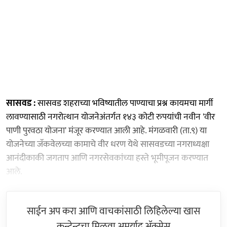
​सासवड :
सासवड शहराच्या भविष्यातील पाण्याचा प्रश्न कायमचा मार्गी
लावण्यासाठी नगरोत्थान योजनेअंतर्गत १४३ कोटी रुपयांची नवीन 'वीर
पाणी पुरवठा योजना' मंजूर करण्यात आली आहे. मंगळवारी (ता.९) या
योजनेच्या जॅकवेलच्या कामाचे वीर धरण येथे सासवडच्या नगराध्यक्षा
आनंदीकाकी जगताप आणि नगरसेवकांच्या हस्ते भूमीपूजन करण्यात
आले.
साईन अप करा आणि वाचकांसाठी लिहिलेल्या खास
कन्टेन्टचा मिळवा अमर्याद ॲक्सेस