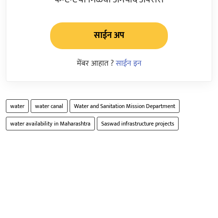
साईन अप
मेंबर आहात ?
साईन इन
water
water canal
Water and Sanitation Mission Department
water availability in Maharashtra
Saswad infrastructure projects