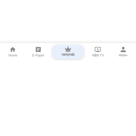
सबस्क्राईब
Home
E-Paper
लाईव्ह TV
सकाळ+
⌄
Marathi News
⌄
About Esakal