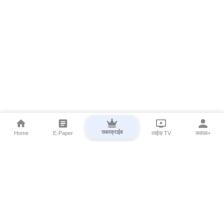
सबस्क्राईब
Home
E-Paper
लाईव्ह TV
सकाळ+