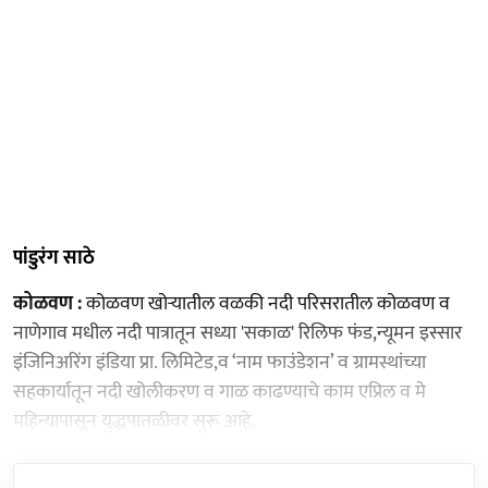
पांडुरंग साठे
कोळवण :
कोळवण खोऱ्यातील वळकी नदी परिसरातील कोळवण व
नाणेगाव मधील नदी पात्रातून सध्या 'सकाळ' रिलिफ फंड,न्यूमन इस्सार
इंजिनिअरिंग इंडिया प्रा. लिमिटेड,व ‘नाम फाउंडेशन’ व ग्रामस्थांच्या
सहकार्यातून नदी खोलीकरण व गाळ काढण्याचे काम एप्रिल व मे
महिन्यापासून युद्धपातळीवर सुरू आहे.