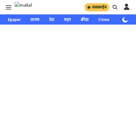
सबस्क्राईब
Epaper
ताज्या
देश
शहर
क्रीडा
Crime
साप्ताहिक