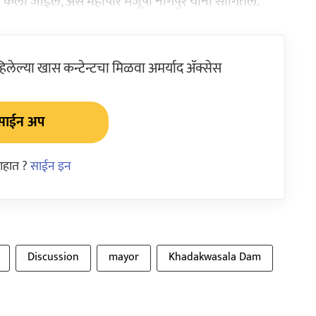
 केली जाईल, असे महापौर मंजूषा नागपुरे यांनी सांगितले.
ेल्या खास कन्टेन्टचा मिळवा अमर्याद ॲक्सेस
साईन अप
आहात ?
साईन इन
Discussion
mayor
Khadakwasala Dam