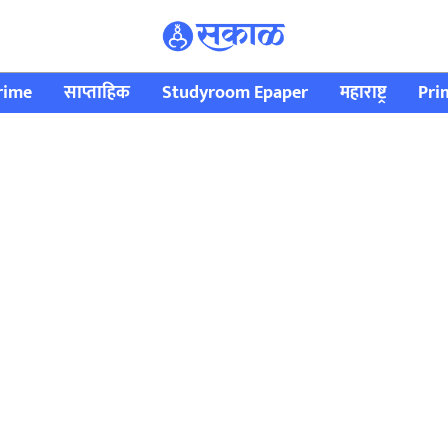
rime
साप्ताहिक
Studyroom Epaper
महाराष्ट्र
Pri