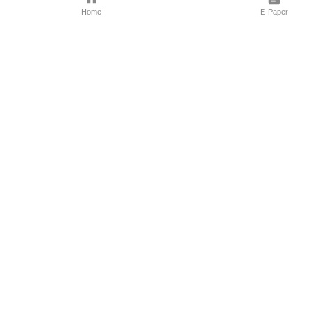
Home
E-Paper
Follow Us
Marathi News
Maharashtra N
Entertainment 
Sports News
Mumbai News