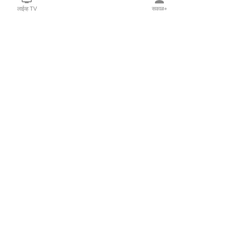
लाईव्ह TV
सकाळ+
l Programs
Print Products
Sakal Saptahik
hka
Family Doctor
 Crowdfunding
Sakal Publications
orm Pune India