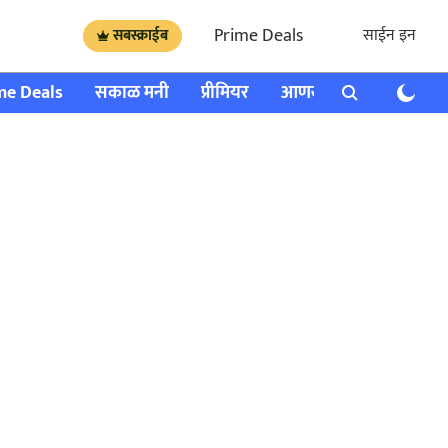
Prime Deals
साईन इन
सबस्क्राईब
me Deals
सकाळ मनी
प्रीमियर
आणखी
राशी भविष्य