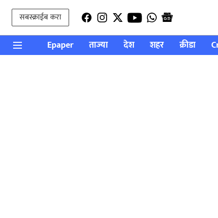
सबस्क्राईब करा
Epaper
ताज्या
देश
शहर
क्रीडा
C