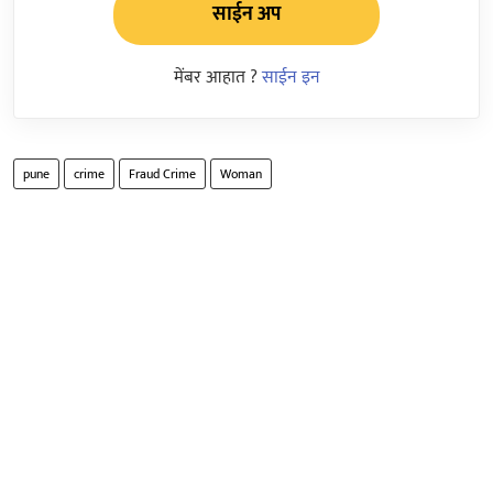
साईन अप
मेंबर आहात ?
साईन इन
pune
crime
Fraud Crime
Woman