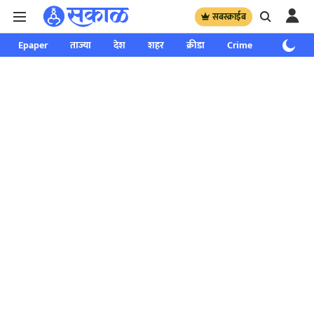
सबस्क्राईब
Epaper
ताज्या
देश
शहर
क्रीडा
Crime
साप्ताहिक