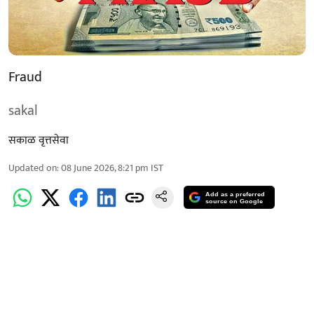
Fraud
sakal
सकाळ वृत्तसेवा
Updated on
:
08 June 2026, 8:21 pm
IST
Add as a preferred
source on Google