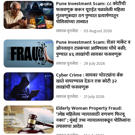
Pune Investment Scam: ८८ कोटींची
फसवणूक करून यूएईत पळालेली महिला
गुंतवणूकदार ठग पुण्यात प्रत्यार्पणातून
पोलिसांच्या ताब्यात
सकाळ वृत्तसेवा
05 August 2026
Pune Investment Scam: शेअर मार्केट व
ऑनलाइन टास्कच्या आमिषाला चौघे बळी;
पुण्यात ४६ लाखांची सायबर फसवणूक
सकाळ वृत्तसेवा
29 July 2026
Cyber Crime : सायबर चोरट्यांना बँक
खाते वापरण्यास देऊन एक कोटी ३२
लाखांची फसवणूक
सकाळ वृत्तसेवा
21 July 2026
Elderly Woman Property Fraud:
‘ज्येष्ठ महिलेला न्यायासाठी वणवण फिरवू
नका!’ ; मुंबई उच्च न्यायालयाकडून पोलिसांना
तपासाचा आदेश