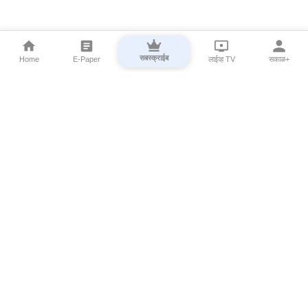
सबस्क्राईब
Home
E-Paper
लाईव्ह TV
सकाळ+
⌄
Marathi News
⌄
About Esakal
⌄
Digital Products
⌄
Sakal Programs