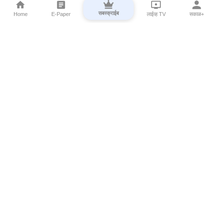
सबस्क्राईब
Home
E-Paper
लाईव्ह TV
सकाळ+
⌄
Marathi News
⌄
About Esakal
⌄
Digital Products
⌄
Sakal Programs
⌄
Print Products