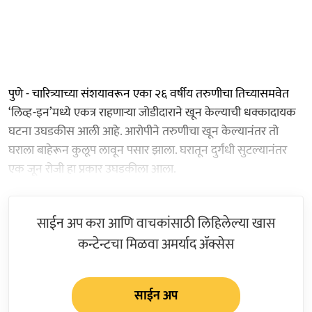
पुणे - चारित्र्याच्या संशयावरून एका २६ वर्षीय तरुणीचा तिच्यासमवेत
‘लिव्ह-इन’मध्ये एकत्र राहणाऱ्या जोडीदाराने खून केल्याची धक्कादायक
घटना उघडकीस आली आहे. आरोपीने तरुणीचा खून केल्यानंतर तो
घराला बाहेरून कुलूप लावून पसार झाला. घरातून दुर्गंधी सुटल्यानंतर
एक जून रोजी हा प्रकार उघडकीला आला.
साईन अप करा आणि वाचकांसाठी लिहिलेल्या खास
कन्टेन्टचा मिळवा अमर्याद ॲक्सेस
साईन अप