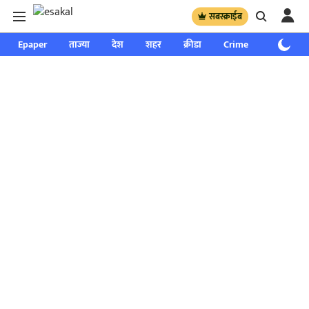
सबस्क्राईब
Epaper
ताज्या
देश
शहर
क्रीडा
Crime
साप्ताहिक