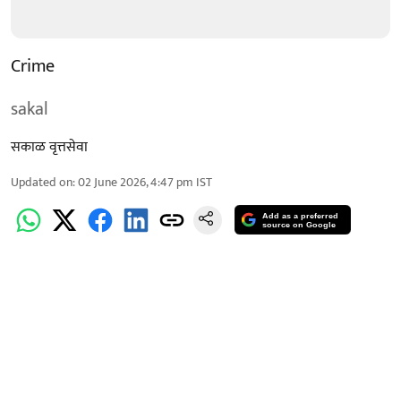
Crime
sakal
सकाळ वृत्तसेवा
Updated on
:
02 June 2026, 4:47 pm
IST
Add as a preferred
source on Google