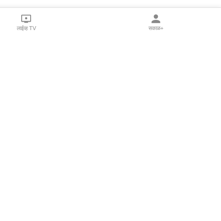
लाईव्ह TV
सकाळ+
l Programs
Print Products
Sakal Saptahik
hka
Family Doctor