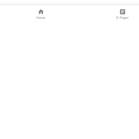
Home
E-Paper
Follow Us
Marathi News
Maharashtra N
Entertainment 