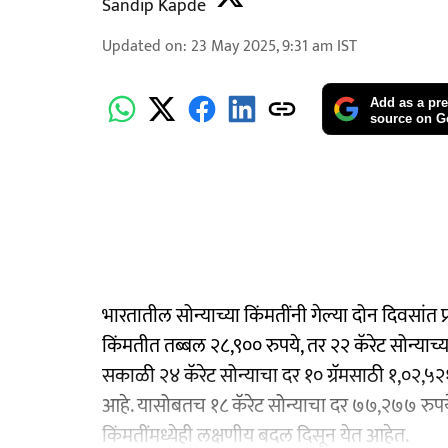
Sandip Kapde
Updated on
:
23 May 2025, 9:31 am
IST
Add as a pre
source on G
भारतातील सोन्याच्या किंमतींनी गेल्या दोन दिवसांत प्
किंमतीत तब्बल २८,९०० रुपये, तर २२ कॅरेट सोन्याच
सकाळी २४ कॅरेट सोन्याचा दर १० ग्रॅमसाठी १,०२,५२१ र
आहे. यासोबतच १८ कॅरेट सोन्याचा दर ७७,२७७ रुपये प्रत
किंमतींमध्येही लक्षणीय बदल दिसून येत आहेत.