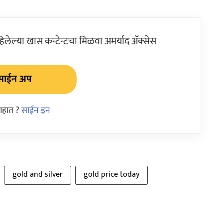
ेल्या खास कन्टेन्टचा मिळवा अमर्याद ॲक्सेस
साईन अप
आहात ?
साईन इन
gold and silver
gold price today