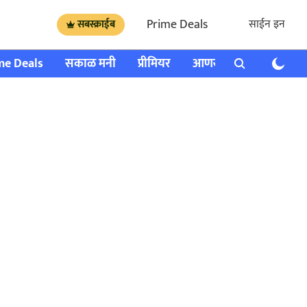
Prime Deals
साईन इन
सबस्क्राईब
me Deals
सकाळ मनी
प्रीमियर
आणखी
राशी भविष्य