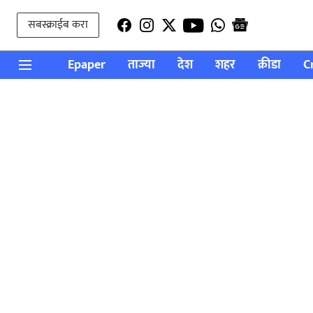
सबस्क्राईब करा
Epaper
ताज्या
देश
शहर
क्रीडा
C