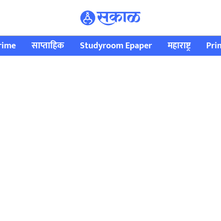
rime
साप्ताहिक
Studyroom Epaper
महाराष्ट्र
Pri