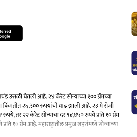
ferred
oogle
रचंड उसळी घेतली आहे. २४ कॅरेट सोन्याच्या १०० ग्रॅमच्या
्या किंमतीत २६,५०० रुपयांची वाढ झाली आहे. २३ मे रोजी
ुपये, तर २२ कॅरेट सोन्याचा दर ९४,४५० रुपये प्रति १० ग्रॅम
ि १० ग्रॅम आहे. महाराष्ट्रातील प्रमुख शहरांमध्ये सोन्याच्या