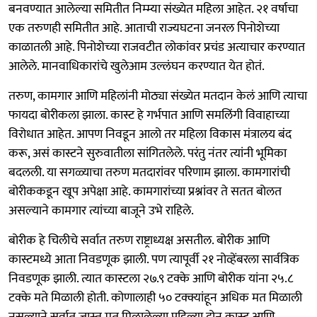
बनवण्यात आलेल्या समितीत निम्म्या संख्येत महिला आहेत. २१ वर्षाचा
एक तरुणही समितीत आहे. आताची राज्यघटना जनरल पिनोशेच्या
काळातली आहे. पिनोशेच्या राजवटीत लोकांवर प्रचंड अत्याचार करण्यात
आलेले. मानवाधिकारांचे खुलेआम उल्लंघन करण्यात येत होतं.
तरुण, कामगार आणि महिलांनी मोठ्या संख्येत मतदान केलं आणि त्याचा
फायदा बोरीकला झाला. कास्ट हे गर्भपात आणि समलिंगी विवाहाच्या
विरोधात आहेत. आपण निवडून आलो तर महिला विकास मंत्रालय बंद
करू, असं कास्टने सुरुवातीला सांगितलेले. परंतु नंतर त्यांनी भूमिका
बदलली. या सगळ्याचा तरुण मतदारांवर परिणाम झाला. कामगारांची
बोरीककडून खूप अपेक्षा आहे. कामगारांच्या प्रश्नांवर ते सतत बोलत
असल्याने कामगार त्यांच्या बाजूने उभे राहिले.
बोरीक हे चिलीचे सर्वात तरुण राष्ट्राध्यक्ष असतील. बोरीक आणि
कास्टमध्ये आता निवडणूक झाली. पण त्यापूर्वी २१ नोव्हेंबरला सार्वत्रिक
निवडणूक झाली. त्यात कास्टला २७.९ टक्के आणि बोरीक यांना २५.८
टक्के मते मिळाली होती. कोणालाही ५० टक्क्यांहून अधिक मत मिळाली
नसल्याने सर्वात जास्त मत मिळालेल्या पहिल्या दोन कास्ट आणि