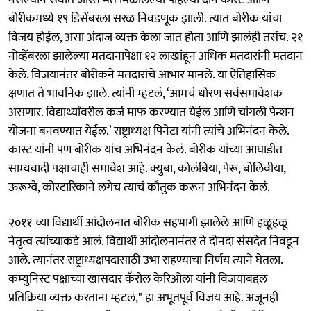
बोरीकमध्ये १९ डिसेंबरला सरळ निवडणूक झाली. त्यात बोरीक यांचा
विजय होईल, असा अंदाज व्यक्त केला जात होता आणि झालंही तसंच. २१
नोव्हेंबरला झालेल्या मतदानापेक्षा १२ लाखांहून अधिक मतदारांनी मतदान
केले. विजयानंतर बोरीकने मतदारांचे आभार मानले. या ऐतिहासिक
क्षणात ते भावनिक झाले. त्यांनी म्हटलं, ‘आमचं धोरण सर्वसमावेशक
असणार. विद्यार्थ्यांवरील कर्ज माफ करण्यात येईल आणि चांगली पेन्शन
योजना बनवण्यात येईल.’ राष्ट्राध्यक्ष पिनेटा यांनी त्यांचे अभिनंदन केले.
कास्ट यांनी पण बोरीक यांच अभिनंदन केलं. बोरीक यांच्या आघाडीत
साम्यवादी पक्षाचाही समावेश आहे. क्युबा, कोलंबिया, पेरू, बोलिवीया,
ऊरूग्वे, कोस्टारिकाने लगेच त्याचं कौतुक करून अभिनंदन केलं.
२०११ च्या विद्यार्थी आंदोलनात बोरीक सहभागी झालेले आणि हळूहळू
नेतृत्व त्यांच्याकडे आलं. विद्यार्थी आंदोलनानंतर ते दोनदा संसदेत निवडून
आले. त्यानंतर राष्ट्राध्यक्षपदासाठी उभा राहण्याचा निर्णय त्याने घेतला.
कम्युनिस्ट पक्षाच्या खासदार कॅरोल केरिओला यांनी विजयाबद्दल
प्रतिक्रिया व्यक्त करताना म्हटलं," हा अभूतपूर्व विजय आहे. अजूनही