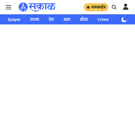
सबस्क्राईब
Epaper
ताज्या
देश
शहर
क्रीडा
Crime
साप्ताहिक