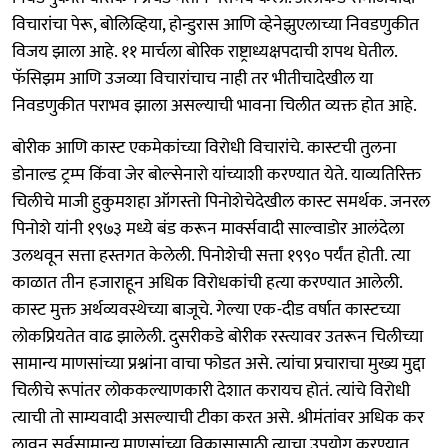
विचारांचा पेरू, बोलिव्हिया, होन्डुरास आणि व्हेनेझुएलाच्या निवडणुकीत
विजय झाला आहे. ११ मार्चला बोरिक राष्ट्राध्यक्षपदाची शपथ घेतील.
फॅसिझम आणि उजव्या विचारांचाच नाही तर भीतीचादेखील या
निवडणुकीत पराभव झाला असल्याची भावना चिलीत व्यक्त होत आहे.
बोरीक आणि कास्ट एकमेकांच्या विरोधी विचारांचे. कास्टची तुलना
डोनाल्ड ट्रम्प किंवा जेर बोल्सेनारो यांच्याशी करण्यात येते. याव्यतिरिक्त
चिलीचे माजी हुकुमशहा ऑगस्तो पिनोशेचेदेखील कास्ट समर्थक. जनरल
पिनोशे यांनी १९७३ मध्ये बंड करून मार्क्सवादी साल्वाडोर आलंदेला
उलथवून सत्ता हस्तगत केलेली. पिनोशेची सत्ता १९९० पर्यंत होती. त्या
काळात तीन हजाराहून अधिक विरोधकांची हत्या करण्यात आलेली.
कास्ट मुक्त अर्थव्यवस्थेच्या बाजूचे. गेल्या एक-दीड वर्षात कास्टच्या
लोकप्रियतेत वाढ झालेली. दुसरीकडे बोरीक रस्त्यावर उतरून चिलीच्या
सामान्य माणसांच्या प्रश्नांना वाचा फोडत असे. त्यांचा प्रचाराचा मुख्य मुद्दा
चिलीचे रूपांतर लोककल्याणकारी देशात करायच होतं. त्यांचे विरोधी
त्याची तो साम्यवादी असल्याची टीका करत असे. श्रीमंतांवर अधिक कर
लावून सर्वसामान्य माणसांच्या विकासासाठी त्याचा उपयोग करण्यात