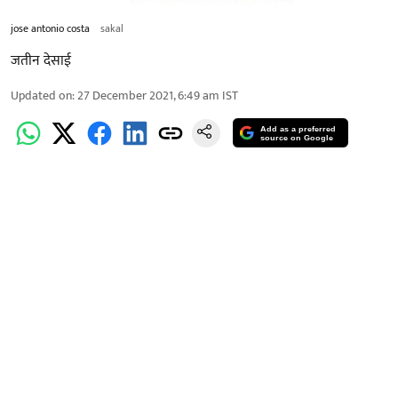
jose antonio costa
sakal
जतीन देसाई
Updated on
:
27 December 2021, 6:49 am
IST
Add as a preferred
source on Google