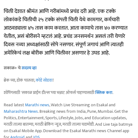
चिली देशात श्रीमंत आणि गरीबांमध्ये प्रचंड दरी आहे. एक टक्के
लोकांकडे चिलीची २५ टक्के संपत्ती चिली येथे कामगार, कर्मचारी
आठवड्याला ४५ तास काम करतात. आता कामाचे तास ४० करण्यात
येतील, असं बोरीसने म्हटलं आहे. प्रचंड जनसमर्थन असलं तरी येणारे
दिवस नव्या अध्यक्षांसाठी सोपे नसणार. संपूर्ण जगाचं आणि त्यातही
अमेरिकेचं लक्ष बोरीक आणि चिलीवर असणार हे उघड आहे.
सकाळ+ चे
सदस्य व्हा
ब्रेक घ्या, डोकं चालवा,
कोडे सोडवा
!
शॉपिंगसाठी 'सकाळ प्राईम डील्स'च्या भन्नाट ऑफर्स पाहण्यासाठी
क्लिक करा
.
Read latest
Marathi news
, Watch Live Streaming on Esakal and
Maharashtra News
. Breaking news from India, Pune, Mumbai. Get the
Politics, Entertainment, Sports, Lifestyle, Jobs, and Education updates,
मराठी ताज्या बातम्या, मराठी ब्रेकिंग न्यूज, मराठी ताज्या घडामोडी. And Live taja batmya
on Esakal Mobile App. Download the Esakal Marathi news Channel app
for
Android
and
IOS
.