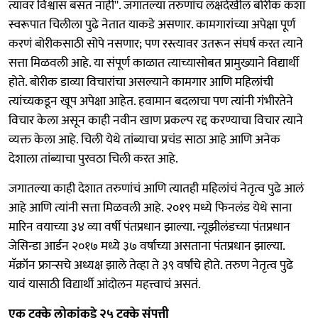
त्यावर विश्वास बसत नाही''. जगातल्या तरुणांच लक्षदेखील बोरीक कशा
स्वरूपात चिलीला पुढे नेतात याकडे असणार. कामगारांच्या अपेक्षा पूर्ण
करणं बोरीकसाठी सोपे नसणार; पण रस्त्यावर उतरून संघर्ष करत त्याने
सत्ता मिळवली आहे. या संपूर्ण काळात त्याच्यासोबत प्रामुख्याने विद्यार्थी
होते. बोरीक डाव्या विचारांचा असल्याने कामगार आणि महिलांची
त्यांच्यकडून खूप अपेक्षा आहेत. हवामान बदलाचा पण त्यांनी गंभीरतेने
विचार केला असून काही नवीन खाण प्रकल्प रद्द करण्याचा विचार त्याने
व्यक्त केला आहे. चिली येथे तांब्याचा प्रचंड साठा आहे आणि अनेक
देशाला तांब्याचा पुरवठा चिली करत आहे.
जगातल्या काही देशात तरुणांचं आणि त्यातही महिलांचं नेतृत्व पुढे आलं
आहे आणि त्यांनी सत्ता मिळवली आहे. २०१९ मध्ये फिनलंड येथे साना
मारिन वयाच्या ३४ व्या वर्षी पंतप्रधान झाल्या. न्यूझीलंडच्या पंतप्रधान
जेसिन्डा आर्डन २०१७ मध्ये ३७ वर्षाच्या असताना पंतप्रधान झाल्या.
मॅक्रॉन फ्रान्सचे अध्यक्ष झाले तेव्हा ते ३९ वर्षांचे होते. तरुण नेतृत्व पुढे
यावं यासाठी विद्यार्थी आंदोलन महत्त्वाचं असतं.
एक टक्के लोकांकडे २५ टक्के संपत्ती