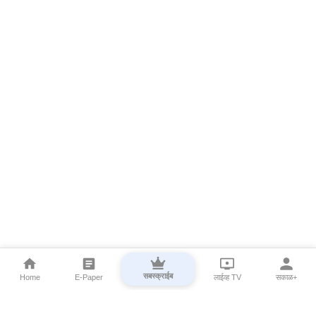
सबस्क्राईब
Home
E-Paper
लाईव्ह TV
सकाळ+