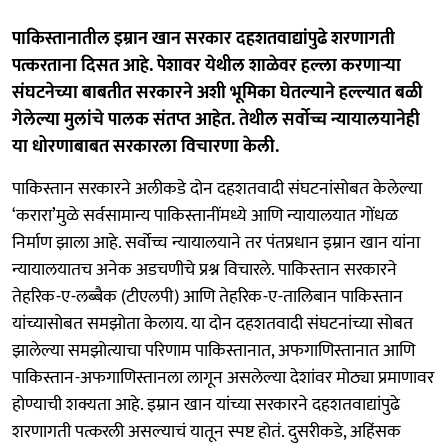
पाकिस्तानातील इम्रान खान सरकार दहशतवाद्यांपुढे शरणागती
पत्करताना दिसत आहे. पेशावर येथील शाळेवर हल्ला करणाऱ्या
संघटनेच्या बाबतीत सरकारने अशी भूमिका घेतल्याने हल्ल्यात बळी
गेलेल्या मुलांचे पालक संतप्त आहेत. तेथील सर्वोच्च न्यायालयानेही
या धोरणाबाबत सरकारला विचारणा केली.
पाकिस्तान सरकारने अलीकडे दोन दहशतवादी संघटनांसोबत केलेल्या
‘करारा’मुळे सर्वसामान्य पाकिस्तानींमध्ये आणि न्यायालयात गोंधळ
निर्माण झाला आहे. सर्वोच्च न्यायालयाने तर पंतप्रधान इम्रान खान यांना
न्यायालयातच अनेक अडचणीचे प्रश्न विचारले. पाकिस्तान सरकारने
तेहरिक-ए-लब्बैक (टीएलपी) आणि तेहरिक-ए-तालिबान पाकिस्तान
यांच्यासोबत समझोता केलाय. या दोन दहशतवादी संघटनांच्या सोबत
झालेल्या समझोत्याचा परिणाम पाकिस्तानात, अफगाणिस्तानात आणि
पाकिस्तान-अफगाणिस्तानला लागून असलेल्या देशांवर मोठ्या प्रमाणावर
होण्याची शक्यता आहे. इम्रान खान यांच्या सरकारने दहशतवाद्यांपुढे
शरणागती पत्करली असल्याचं यातून स्पष्ट होतं. दुसरीकडे, अहिंसक