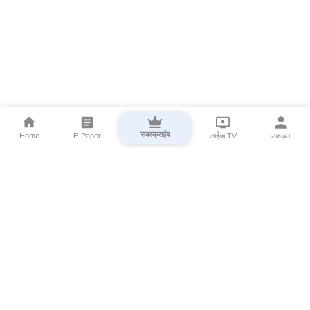
सबस्क्राईब
Home
E-Paper
लाईव्ह TV
सकाळ+
⌄
Marathi News
⌄
About Esakal