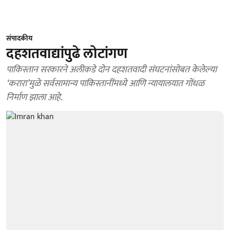
संपादकीय
दहशतवाद्यांपुढे लोटांगण
पाकिस्तान सरकारने अलीकडे दोन दहशतवादी संघटनांसोबत केलेल्या
‘करारा’मुळे सर्वसामान्य पाकिस्तानींमध्ये आणि न्यायालयात गोंधळ
निर्माण झाला आहे.