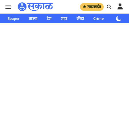
सबस्क्राईब
Epaper
ताज्या
देश
शहर
क्रीडा
Crime
साप्ताहिक