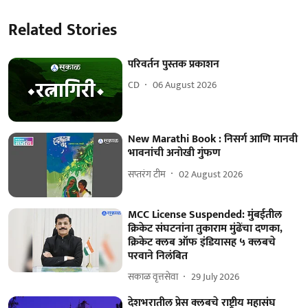
Related Stories
परिवर्तन पुस्तक प्रकाशन
CD
06 August 2026
New Marathi Book : निसर्ग आणि मानवी
भावनांची अनोखी गुंफण
सप्तरंग टीम
02 August 2026
MCC License Suspended: मुंबईतील
क्रिकेट संघटनांना तुकाराम मुंढेंचा दणका,
क्रिकेट क्लब ऑफ इंडियासह ५ क्लबचे
परवाने निलंबित
सकाळ वृत्तसेवा
29 July 2026
देशभरातील प्रेस क्लबचे राष्ट्रीय महासंघ