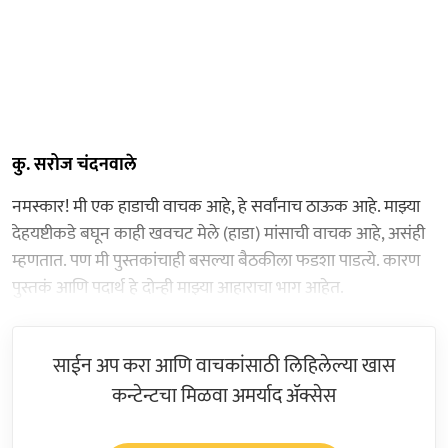
कु. सरोज चंदनवाले
नमस्कार! मी एक हाडाची वाचक आहे, हे सर्वांनाच ठाऊक आहे. माझ्या
देहयष्टीकडे बघून काही खवचट मेले (हाडा) मांसाची वाचक आहे, असंही
म्हणतात. पण मी पुस्तकांचाही बसल्या बैठकीला फडशा पाडत्ये. कारण
पुस्तकं आणि पदार्थ हे दोन्ही माझ्या आहाराचा भाग आहेत.
साईन अप करा आणि वाचकांसाठी लिहिलेल्या खास
कन्टेन्टचा मिळवा अमर्याद ॲक्सेस