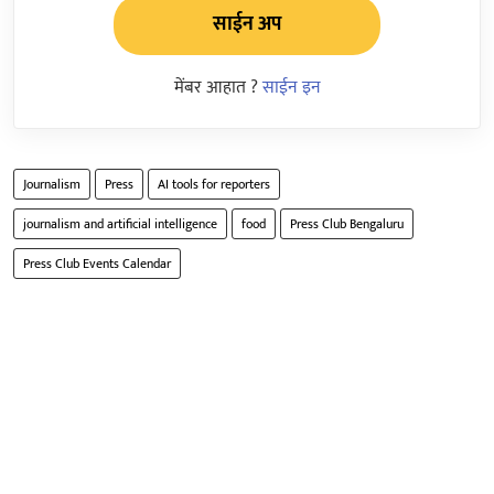
साईन अप
मेंबर आहात ?
साईन इन
Journalism
Press
AI tools for reporters
journalism and artificial intelligence
food
Press Club Bengaluru
Press Club Events Calendar