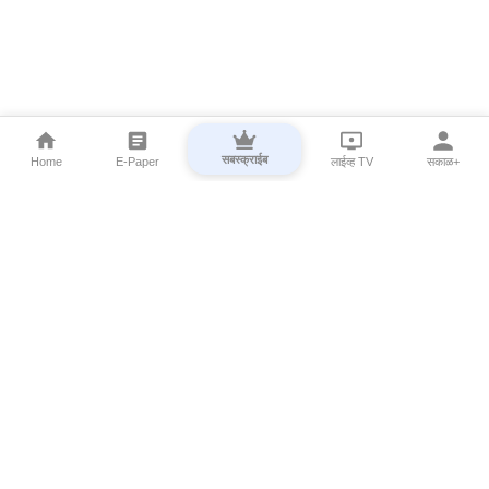
सबस्क्राईब
Home
E-Paper
लाईव्ह TV
सकाळ+
⌄
Marathi News
⌄
About Esakal