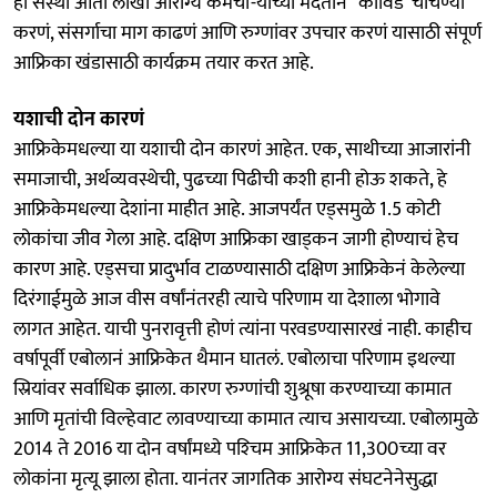
ही संस्था आता लाखो आरोग्य कर्मचा-यांच्या मदतीनं "कोविड' चाचण्या
करणं, संसर्गाचा माग काढणं आणि रुग्णांवर उपचार करणं यासाठी संपूर्ण
आफ्रिका खंडासाठी कार्यक्रम तयार करत आहे.
यशाची दोन कारणं
आफ्रिकेमधल्या या यशाची दोन कारणं आहेत. एक, साथीच्या आजारांनी
समाजाची, अर्थव्यवस्थेची, पुढच्या पिढीची कशी हानी होऊ शकते, हे
आफ्रिकेमधल्या देशांना माहीत आहे. आजपर्यंत एड्‌समुळे 1.5 कोटी
लोकांचा जीव गेला आहे. दक्षिण आफ्रिका खाड्‌कन जागी होण्याचं हेच
कारण आहे. एड्‌सचा प्रादुर्भाव टाळण्यासाठी दक्षिण आफ्रिकेनं केलेल्या
दिरंगाईमुळे आज वीस वर्षांनंतरही त्याचे परिणाम या देशाला भोगावे
लागत आहेत. याची पुनरावृत्ती होणं त्यांना परवडण्यासारखं नाही. काहीच
वर्षापूर्वी एबोलानं आफ्रिकेत थैमान घातलं. एबोलाचा परिणाम इथल्या
स्रियांवर सर्वाधिक झाला. कारण रुग्णांची शुश्रूषा करण्याच्या कामात
आणि मृतांची विल्हेवाट लावण्याच्या कामात त्याच असायच्या. एबोलामुळे
2014 ते 2016 या दोन वर्षांमध्ये पश्‍चिम आफ्रिकेत 11,300च्या वर
लोकांना मृत्यू झाला होता. यानंतर जागतिक आरोग्य संघटनेनेसुद्धा