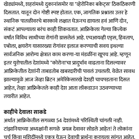
खेड्यांमध्ये, शहरांमध्ये दुकानांसमोर या "व्हेरोनिका बकेट्‌स' ठिकठिकाणी
दिसतात. यातून दोन गोष्टी स्पष्ट होतात. एक, जागतिक प्रश्नाला उत्तर हे
स्थानिक पातळीवरचे बारकावे लक्षात घेऊनच द्यायला हवं आणि दोन,
संकटं आपल्याला बरंच काही शिकवतात. आफ्रिकेला गेल्या कित्येक
वर्षांत विविध साथीच्या रोगांनी ग्रासलेलं आहे. एचआयव्ही एड्‌स, हिवताप,
एबोला, क्षयरोग यासारख्या रोगांवर इलाज करण्याची सवय इथल्या
सार्वजनिक आरोग्य क्षेत्रात काम करणा-या मंडळींना खूपच आहे. म्हणून
इतर युरोपातील देशांमध्ये "कोरोना'चा प्रादुर्भाव वाढताना दिसल्यावर
आफ्रिकेतील देशांनी ताबडतोब खबरदारीची पावलं उचलली. वेळेत सावध
झाल्यामुळे आज जेव्हा ब्रिटन अमेरिकेसारखे देशही चाचपडताना दिसत
आहेत, तेव्हा आफ्रिकेतले काही देश आता लॉकडाउन उठवण्याच्या
तयारीत आहेत.
काहींचे देवाला साकडे
अर्थात आफ्रिकेतील सगळ्या 54 देशांमध्ये परिस्थिती चांगली नाही.
टांझानियाच्या अध्यक्षांनी सगळे प्रयत्न देवावर सोडले आहेत! ते लोकांना
चर्च किंवा मशिदींमध्ये एकत्र येऊन देवाची प्रार्थना करायला सांगत आहेत.