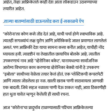
आहेत, तेव्हा आफ्रिकेतले काही देश आता लॉकडाउन उठवण्याच्या
तयारीत आहेत.
.
ताज्या बातम्यांसाठी डाऊनलोड करा ई-सकाळचे ऍप
"कोरोना'ला कोण कसे तोंड देतं आहे, याची चर्चा होणे स्वाभाविक आहे.
त्यातही सगळ्यांचं लक्ष युरोप आणि अमेरिकेकडे जास्त प्रमाणात लागलेलं
असतं. पण आफ्रिकी देश याचा सामना कसा करीत आहेत, याचीही नोंद
घ्यायला हवी. त्यादृष्टीनं या लेखातील छायाचित्र बोलके आहे. त्यातील
उपकरणाचं नाव आहे "व्हेरोनिका बकेट'. घानामधल्या सार्वाजनिक
आरोग्य विभागात काम करणाऱ्या व्हेरोनिका बेक्वो यांनी हे उपकरण
"इबोला" साथीच्या वेळेला तयार केलं होतं. एक प्लॅस्टिकची कचरापेटी
आणि त्याला जोडलेला हा नळ. खाली खराब पाणी साठवायला आणखी
एक बादली. जिथे सहज नळाला पाणी येऊ शकत नाही, अशा ठिकाणीही
हात धुता यावेत म्हणून केलेली ही साधी रचना.
आज "कोरोना'चा प्रादुर्भाव टाळण्यासाठी पश्‍चिम आफ्रिकेतल्या