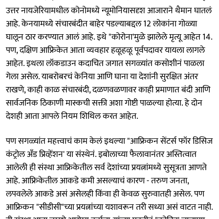
उत्तर नायजेरियामधील कोनोमध्ये न्यूमोनियासदृश आजाराने थैमान घातलं
आहे. केनयामध्ये संचारबंदीत बाहेर पडल्याबद्दल 12 लोकांना गोळ्या
घालून ठार करण्यात आलं आहे. इथे "कोरोना'मुळे झालेले मृत्यू आहेत 14.
पण, दक्षिण आफ्रिकेत आता व्यवहार हळूहळू पूर्वपदावर यायला लागले
आहेत. इथला लॉकडाउन कदाचित जगात सगळ्यांत कसोशीनं पाळला
गेला असेल. याबरोबरचं केनिया आणि घाना या देशांनी सुरक्षित अंतर
राखणे, काही काळ संचारबंदी, दळणवळणावर काही प्रमाणात बंदी आणि
सार्वजनिक ठिकाणी मास्कची सक्ती अशा गोष्टी पाळल्या होत्या. हे दोन
देशही आता आपले नियम शिथिल करत आहेत.
पण सगळ्यांत महत्त्वाचं काम केलं इथल्या "आफ्रिकन सेंटर्स फॉर डिसिज
कंट्रोल अँड प्रिव्हेंशन' या संस्थेनं. इबोलाच्या फैलावानंतर अस्तित्वात
आलेली ही संस्था आफ्रिकेतील सर्व देशांच्या प्रयत्नांमध्ये सुसूत्रता आणते
आहे. आफ्रिकेतील आकडे कमी असल्याचं कारण - तरुण जनता,
लपवलेले आकडे असं असेलही किंवा ही केवळ सुरुवातही असेल. पण
आफ्रिकन "सीडीसी"च्या प्रयत्नांच्या यशावरून तरी सध्या असं वाटत नाही.