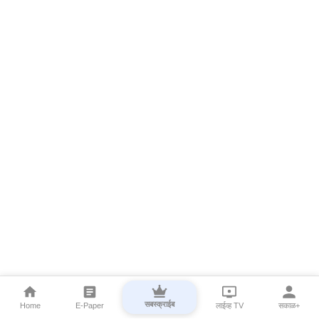
सबस्क्राईब
Home
E-Paper
लाईव्ह TV
सकाळ+