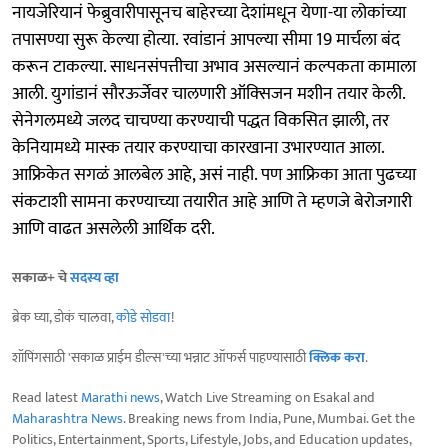
नायजेरियानं फेब्रुवारीपासूनच बाहेरच्या देशांमधून येणा-या लोकांच्या
तपासण्या सुरू केल्या होत्या. रवांडानं आपल्या सीमा 19 मार्चला बंद
करून टाकल्या. साधनसंपत्तीचा अभाव असल्यानं कल्पकता कामाला
आली. युगांडानं सौरऊर्जेवर चालणारी ऑक्‍सिजन मशीन तयार केली.
सेनेगलमध्ये जलद चाचण्या करण्याची पद्धत विकसित झाली, तर
केनियामध्ये मास्क तयार करण्याचा कारखाना उभारण्यात आला.
आफ्रिकेत सगळं आलबेल आहे, असं नाही. पण आफ्रिका आता पुढच्या
संकटाशी सामना करण्याच्या तयारीत आहे आणि ते म्हणजे बेरोजगारी
आणि वाढत असलेली आर्थिक दरी.
सकाळ+ चे
सदस्य व्हा
ब्रेक घ्या, डोकं चालवा,
कोडे सोडवा
!
शॉपिंगसाठी 'सकाळ प्राईम डील्स'च्या भन्नाट ऑफर्स पाहण्यासाठी
क्लिक करा
.
Read latest
Marathi news
, Watch Live Streaming on Esakal and
Maharashtra News
. Breaking news from India, Pune, Mumbai. Get the
Politics, Entertainment, Sports, Lifestyle, Jobs, and Education updates,