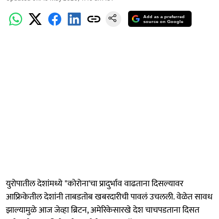
Add as a preferred
source on Google
युरोपातील देशांमध्ये "कोरोना'चा प्रादुर्भाव वाढताना दिसल्यावर
आफ्रिकेतील देशांनी ताबडतोब खबरदारीची पावलं उचलली. वेळेत सावध
झाल्यामुळे आज जेव्हा ब्रिटन, अमेरिकेसारखे देश चाचपडताना दिसत