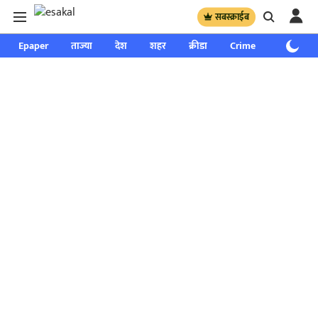
सबस्क्राईब
Epaper
ताज्या
देश
शहर
क्रीडा
Crime
साप्ताहिक