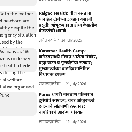
Aarti Badade
12 hours ago
Raigad Health: वीज नसताना
मोबाईल टॉर्चच्या उजेडात यशस्वी
प्रसूती; जांभूळपाडा आरोग्य केंद्रातील
डॉक्टरांची धडाडी
अमित गवळे
24 July 2026
Kanersar Health Camp:
कनेरसरमध्ये मोफत आरोग्य शिबिर,
वह्या वाटप व गुणवंतांचा सत्कार;
मुख्यमंत्र्यांच्या वाढदिवसानिमित्त
विधायक उपक्रम
सकाळ वृत्तसेवा
21 July 2026
Pune: धायरी गावठाण परिसरात
दुर्गंधीचे साम्राज्य; चेंबर ओव्हरफ्लो
झाल्याने सांडपाणी रस्त्यावर;
नागरिकांचे आरोग्य धोक्यात
सकाळ वृत्तसेवा
15 July 2026