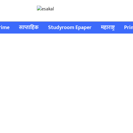
rime
साप्ताहिक
Studyroom Epaper
महाराष्ट्र
Pri