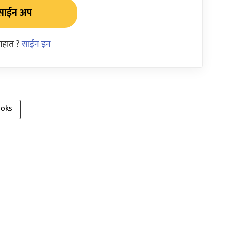
साईन अप
आहात ?
साईन इन
ooks