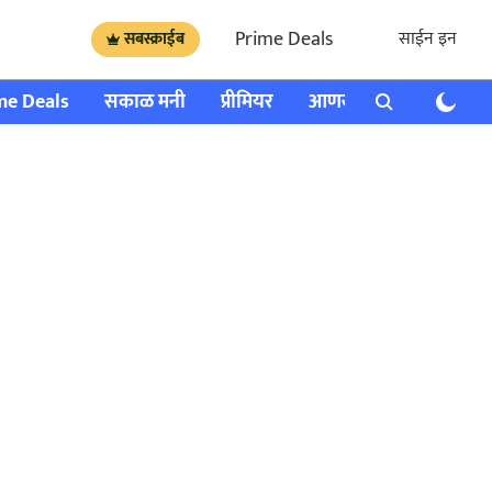
Prime Deals
साईन इन
सबस्क्राईब
me Deals
सकाळ मनी
प्रीमियर
आणखी
राशी भविष्य