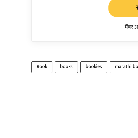
मेंबर 
Book
books
bookies
marathi b