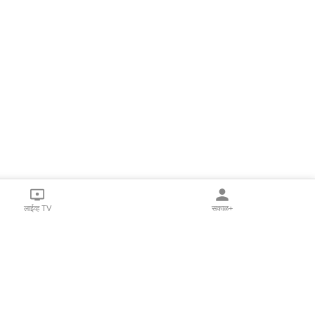
लाईव्ह TV
सकाळ+