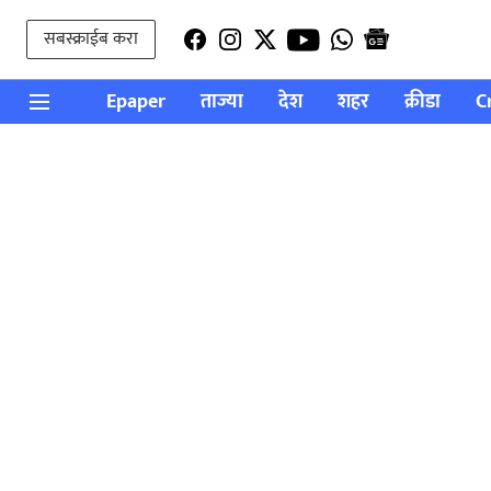
सबस्क्राईब करा
Epaper
ताज्या
देश
शहर
क्रीडा
C