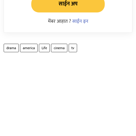
साईन अप
मेंबर आहात ?
साईन इन
drama
america
Life
cinema
tv