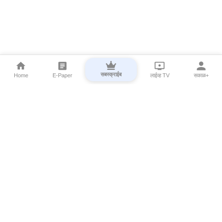
सबस्क्राईब
Home
E-Paper
लाईव्ह TV
सकाळ+
⌄
Marathi News
⌄
About Esakal