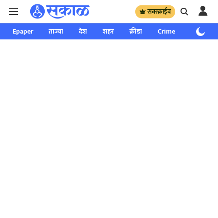
सबस्क्राईब
Epaper
ताज्या
देश
शहर
क्रीडा
Crime
साप्ताहिक