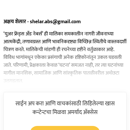
अक्षय शेलार - shelar.abs@gmail.com
‘युअर फ्रेंड्स अँड नेबर्स’ ही मालिका समकालीन नागरी जीवनाच्या
आत्मकेंद्री, तणावग्रस्त आणि भावनिकदृष्ट्या विच्छिन्न स्थितीचे वास्तवदर्शी
चित्रण करते. मालिकेची मांडणी ही रचनेच्या दृष्टीने वर्तुळाकार आहे.
विविध भागांमधून एकेका प्रसंगाची अनेक दृष्टिकोनांतून उकल घडवली
जाते. परिणामी, प्रेक्षकाला केवळ ‘घटना’ समजत नाही, तर त्या घटनांच्या
मागील मानसिक, सामाजिक आणि सांस्कृतिक पातळीवरील अर्थछटा
उलगडतात.
साईन अप करा आणि वाचकांसाठी लिहिलेल्या खास
कन्टेन्टचा मिळवा अमर्याद ॲक्सेस