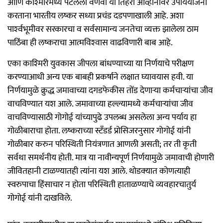
आणि काश्‍मीरमध्ये पेटलेला वणवा या तिहेरी आव्हानावर उपाययोजना
करताना भारतीय लष्कर सध्या प्रचंड दडपणाखाली आहे. अशा
पार्श्‍वभूमीवर सरकारचा व सर्वसामान्य जनतेचा व्यक्त झालेला ठाम
पाठिंबा ही लष्कराचा आत्मविश्‍वास वाढविणारी बाब आहे.
एका काश्‍मिरी युवकास जीपला बांधण्याच्या या निर्णयाचे परीक्षण
करण्याआधी अन्य एक बाबही प्रकर्षाने लक्षात घ्यावयास हवी. या
निर्णयामुळे क्रुद्ध जमावाच्या दगडफेकीस तोंड देणाऱ्या कर्मचाऱ्यांचा जीव
वाचविण्यात यश आले. जमावाच्या हल्ल्यामध्ये कर्मचाऱ्यांचा जीव
वाचविण्यासाठी गोगोई यांच्यापुढे उपलब्ध असलेला अन्य पर्याय हा
गोळीबाराचा होता. लष्कराच्या स्टॅंडर्ड प्रोसिजरनुसार गोगोई यांनी
गोळीबार करुन परिस्थिती नियंत्रणात आणली असती; तर ती कृती
सर्वथा समर्थनीय होती. मात्र या नावीन्यपूर्ण निर्णयामुळे जमावाची होणारी
जीवितहानी टाळण्यातही त्यांना यश आले. थोडक्‍यात कोणत्याही
स्वरुपाचा हिंसाचार न होता परिस्थिती हाताळण्याचे व्यवहारचातुर्य
गोगोई यांनी दाखविले.