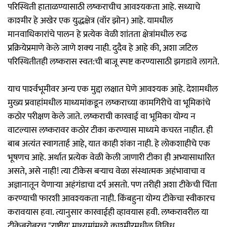
परिस्थिती हाताळण्यासाठी लष्कराचीच आवश्‍यकता आहे. सध्याचे
काश्‍मीर हे अखेर एक युद्धक्षेत्र (वॉर झोन) आहे. यामधील
मानवाधिकारांचे पालन हे प्रत्येक वेळी शांतता क्षेत्रांमधील रुढ
प्रक्रियेप्रमाणे केले जाणे शक्‍य नाही. दुदैव हे आहे की, अशा जटिल
परिस्थितीतही लष्करास स्वत:ची बाजू स्पष्ट करण्यासाठी झगडावे लागते.
याच पार्श्‍वभूमीवर अन्य एक मुद्दा लक्षात घेणे आवश्‍यक आहे. देशामधील
मुख्य प्रवाहांमधील माध्यमांकडून लष्कराच्या कामगिरीचे वा भूमिकांचे
कठोर परीक्षण केले जाते. लष्कराची कारवाई वा भूमिका योग्य न
वाटल्यास लष्करावर कठोर टीका करण्यास माध्यमे कचरत नाहीत. ही
बाब अत्यंत स्वागतार्ह आहे, यात काही शंका नाही. हे लोकशाहीचे एक
भूषणच आहे. अर्थात प्रत्येक वेळी केली जाणारी टीका ही अभ्यासाधारित
असते, असे नाही! त्या टीकेस बऱ्याच वेळा संस्थात्मक अहंभावाचा व
अज्ञानातून येणाऱ्या अहंगंडाचा दर्प असतो. पण तरीही अशा टीकेची चिंता
करण्याची फारशी आवश्‍यकता नाही. किंबहुना योग्य टीकेचा स्वीकारच
करावयास हवा. त्यानुसार कारवाईही व्हावयास हवी. लष्करावरील या
टीकेबरोबरच "राष्ट्रीय' माध्यमांमध्ये काश्‍मीरमधील विविध