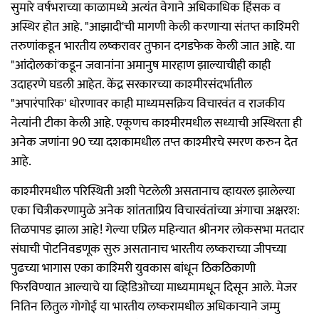
सुमारे वर्षभराच्या काळामध्ये अत्यंत वेगाने अधिकाधिक हिंसक व
अस्थिर होत आहे. "आझादी'ची मागणी केली करणाऱ्या संतप्त काश्‍मिरी
तरुणांकडून भारतीय लष्करावर तुफान दगडफेक केली जात आहे. या
"आंदोलकां'कडून जवानांना अमानुष मारहाण झाल्याचीही काही
उदाहरणे घडली आहेत. केंद्र सरकारच्या काश्‍मीरसंदर्भातील
"अपारंपारिक' धोरणावर काही माध्यमसक्रिय विचारवंत व राजकीय
नेत्यांनी टीका केली आहे. एकूणच काश्‍मीरमधील सध्याची अस्थिरता ही
अनेक जणांना 90 च्या दशकामधील तप्त काश्‍मीरचे स्मरण करुन देत
आहे.
काश्‍मीरमधील परिस्थिती अशी पेटलेली असतानाच व्हायरल झालेल्या
एका चित्रीकरणामुळे अनेक शांतताप्रिय विचारवंतांच्या अंगाचा अक्षरश:
तिळपापड झाला आहे! गेल्या एप्रिल महिन्यात श्रीनगर लोकसभा मतदार
संघाची पोटनिवडणूक सुरु असतानाच भारतीय लष्कराच्या जीपच्या
पुढच्या भागास एका काश्‍मिरी युवकास बांधून ठिकठिकाणी
फिरविण्यात आल्याचे या व्हिडिओच्या माध्यमामधून दिसून आले. मेजर
नितिन लितुल गोगोई या भारतीय लष्करामधील अधिकाऱ्याने जम्मु