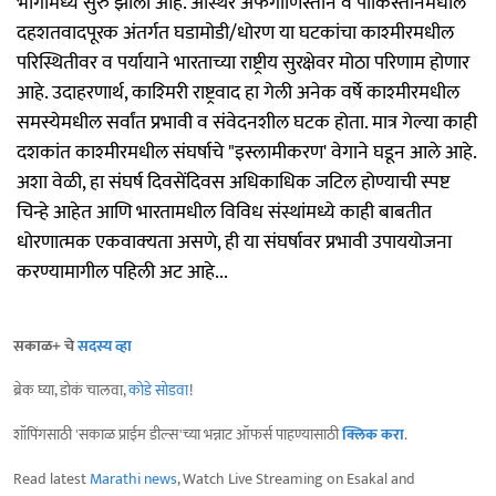
भागामध्ये सुरु झाला आहे. अस्थिर अफगाणिस्तान व पाकिस्तानमधील
दहशतवादपूरक अंतर्गत घडामोडी/धोरण या घटकांचा काश्‍मीरमधील
परिस्थितीवर व पर्यायाने भारताच्या राष्ट्रीय सुरक्षेवर मोठा परिणाम होणार
आहे. उदाहरणार्थ, काश्‍मिरी राष्ट्रवाद हा गेली अनेक वर्षे काश्‍मीरमधील
समस्येमधील सर्वांत प्रभावी व संवेदनशील घटक होता. मात्र गेल्या काही
दशकांत काश्‍मीरमधील संघर्षाचे "इस्लामीकरण' वेगाने घडून आले आहे.
अशा वेळी, हा संघर्ष दिवसेंदिवस अधिकाधिक जटिल होण्याची स्पष्ट
चिन्हे आहेत आणि भारतामधील विविध संस्थांमध्ये काही बाबतीत
धोरणात्मक एकवाक्‍यता असणे, ही या संघर्षावर प्रभावी उपाययोजना
करण्यामागील पहिली अट आहे...
सकाळ+ चे
सदस्य व्हा
ब्रेक घ्या, डोकं चालवा,
कोडे सोडवा
!
शॉपिंगसाठी 'सकाळ प्राईम डील्स'च्या भन्नाट ऑफर्स पाहण्यासाठी
क्लिक करा
.
Read latest
Marathi news
, Watch Live Streaming on Esakal and