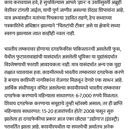
काय करावयास हवे, हे सुचविल्यास आपले 'ज्ञान' व उरलीसुरली अब्रुही
वेशीवर टांगली जाईल, याची पूर्ण जाणीव असल्या शेंदाड शिपायांना आहे.
मात्र अभ्यासहीन मतांच्या पिचकाऱ्या उडवित राहणे, हेच सध्याच्या
पत्रकारितेचे अधिष्ठान झाल्याने "चिलटांची टीका' असे या क्षेत्राचे सध्या
स्वरुप झाल्यास त्यात काहीही नवल नाही.
भारतीय लष्करावर होणाऱ्या दगडफेकीस पाकिस्तानची असलेली फूस,
येथील फुटारतावाद्यांची यासंदर्भात असलेली भूमिका या मुद्यांसंदर्भात
विश्‍लेषणाची फारशी आवश्‍यकता नाही. मात्र यासंदर्भात अन्य एक मुद्दा
लक्षात घ्यावयास हवा. काश्‍मीरमध्ये भारतीय लष्करावर दगडफेक करणे
हे बऱ्याच काश्‍मिरी नागरिकांना रोजगार मिळवून देणारे एक साधन आहे.
आर्थिक संधींपासून वंचित असलेल्या काश्‍मीरमध्ये भारतीय लष्करावर
दगडफेक करण्याचे महिन्याला साधारणत: 6-7,000 रुपये मिळतात.
शिवाय दगडफेक करणाऱ्या समूहाचे तुम्ही म्होरक्‍ये असाल; तर ही प्राप्ति
महिन्याला साधारणत: 15-20 हजारांपर्यंत होते! 2008 पासून सुरु
झालेला हा दगडफेकीचा प्रकार आज एका छोट्या "उद्योगा'त (इंडस्ट्री)
परावर्तित झाला आहे. काश्‍मीरमधील या समस्येची अर्थातच अनेक