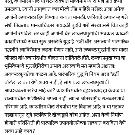
परंतु, काश्‍मीरमधील या घटनेसंदर्भात माध्यमांमध्ये संमिश्र प्रतिक्रिया
उमटल्या. ज्यांनी आयुष्यात काश्‍मीरचे तोंड पाहिले नसेल; अशा अनेक
जणांनी लष्कराला हिणविण्यात धन्यता मानली. एकीकडे लष्कर म्हणजे
संधी मिळताच मानवाधिकार पायदळी तुडविणारी संस्था असे चित्र काही
जणांनी रंगविले; तर काही जणांनी थेट लष्करप्रमुखांची अक्कल काढली.
काश्‍मीरमध्ये सध्या सुरु असलेले युद्ध हे "डर्टी वॉर' असल्याने पारंपारिक
पद्धतीने त्याविरोधात लढता येणार नाही, असे लष्करप्रमुखांनी दार याला
जीपला बांधल्यासंदर्भात बोलताना सांगितले होते. लष्करप्रमुखांच्या या
भूमिकेमध्ये मुत्सद्देगिरीचा अभाव असल्याचे मत म्हणजे अक्षरश:
अक्कलशून्यतेचा कळस आहे. पारंपारिक युद्धाचे नियम अशा "डर्टी
वॉर'ला लावता येणे शक्‍य नाही, हे सांगायला लष्करप्रमुखांची
आवश्‍यकता खरेच आहे का? काश्‍मीरमधील दहशतवाद हा केवळ या
राज्यामधील अस्थिरतेचे अपत्य नाही. त्याला आंतरराष्ट्रीय राजकारणाचे
परिमाण आहे. काश्‍मीरमधील संघर्षाचा पट विशाल आहे; व या पटावर
पडद्यामागून सूत्रे हलविणारे खेळाडूही बरेच आहेत. अशा वेळी निर्माण
होणारी परिस्थिती ही पारंपारिक उपाययोजनेच्या साच्यात बसविता येणे
शक्‍य आहे काय?