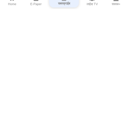
सबस्क्राईब
Home
E-Paper
लाईव्ह TV
सकाळ+
⌄
Marathi News
⌄
About Esakal
⌄
Digital Products
⌄
Sakal Programs
⌄
Print Products