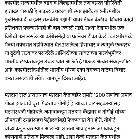
काश्‍मीर राज्यामधील बडगाव जिल्ह्यामधील तणावग्रस्त परिस्थिती
हाताळण्यासाठी हे पाऊल उचलल्याचे स्पष्ट झाले. काश्‍मीरमधील
फुटीरतावादी व इतर राजकीय पक्षांनी यावर टीका केलीच; शिवाय काही
प्रतिथयश पत्रकारांनाही ही बाब रुचली नाही. सध्या देशामधील एक
विरोधी पक्ष असलेल्या कॉंग्रेसनेही या घटनेवर टीका केली. काश्‍मीरमध्ये
गेल्या वर्षभरात घडविण्यात येत असलेला हिंसाचार व त्यामुळे एकंदरच
या दुदैवी राज्यावर पसरलेले अस्थिरतेच्या सावटाच्या पार्श्‍वभूमीवर
भारतीय लष्कराकडून उचलण्यात आलेले हे पाऊल अत्यंत संवेदनशील
आहे. काश्‍मीरसंदर्भातील भारतीय धोरण एका वेगळ्या वाटेचा विचार
करत असल्याचे संकेत यामधून दिसत आहेत.
मतदान सुरु असतानाच मतदान केंद्राबाहेर सुमारे 1200 जणांचा जमाव
गोळा झाल्याचे वृत्त मिळताच गोगोई हे त्यांच्या चार सहकाऱ्यांसह
घटनास्थळी पोहोचले. जमावाकडून मतदान केंद्रावर व गोगोई यांच्या
जीपवरही दगडांसहच पेट्रोलबॉंबही फेकण्यात येत होते. गोगोई
यांच्याकडून करण्यात आलेल्या शांतता आवाहनास जमावाकडून
कोणताही प्रतिसाद मिळाला नाही. अशा वेळी मतदान केंद्रामधील