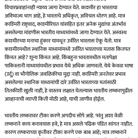
विचारप्रवाहांनाही न्याय्य जागा देण्यात येते. काश्‍मीर हा भारताचा
अविभाज्य भाग आहे, हे भारताचे अधिकृत, अविचल धोरण आहे. मात्र
काश्‍मिरी राष्ट्रवाद, काश्‍मीरियत यांसहित इतर अनेक मुद्यांचा अंतर्भाव
असलेल्या मांडणीस भारतीय माध्यमांमध्ये जागा देण्यात येते. अस्वस्थ
काश्‍मीरच्या मनाचा हुंकार यामधून उर्वरित भारतास ऐकू येतो. मात्र
काश्‍मीरमधील स्थानिक माध्यमांमध्ये उर्वरित भारताच्या मतास कितपत
किंमत आहे? शून्य किंमत आहे. किंबहुना भारतामधील मतापेक्षा
पाकिस्तानी माध्यमांमधील प्रभाव येथे अधिक जाणवतो. येथे केवळ भाषा
(उर्दू) वा भौगोलिक जवळिकीचा मुद्दा नाही. काश्‍मिरी जनतेवर प्रभाव
असलेल्या स्थानिक माध्यमांची दारे उर्वरित भारताच्या मतांसाठी
तितकीशी खुली नाही, हे वास्तव लक्षात घेतल्यास भारतीय लष्करापुढील
आव्हानाची व्याप्ती किती मोठी आहे, याची जाणीव होईल.
भारतीय लष्करावर टीका करणे अगदीच सोपे आहे. परंतु अशा वेळी
लष्कराने काय करावयास हवे, हे मात्र असले पढिक पंडित सांगत नाहीत.
कारण लष्कराच्या कृतीवर टीका करणे एक बाब आहे; मात्र लष्कराने