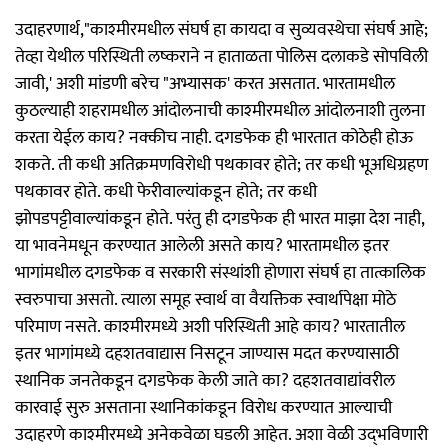
उदाहरणार्थ,"काश्‍मीरमधील संघर्ष हा कायदा व सुव्यवस्थेचा संघर्ष आहे;
तेव्हा येथील परिस्थिती लष्कराने न हाताळता पोलिस दलाकडे सोपविली
जावी,' अशी मांडणी बरेच "अभ्यासक' करत असतात. भारतामधील
कुठल्याही शहरामधील आंदोलनाची काश्‍मीरमधील आंदोलनाशी तुलना
करता येईल काय? नक्कीच नाही. दगडफेक ही भारतात कोठेही होऊ
शकते. ती कधी अतिक्रमणविरोधी पथकावर होते; तर कधी भूअधिग्रहण
पथकावर होते. कधी फेरीवाल्यांकडून होते; तर कधी
झोपडपट्टीवाल्यांकडून होते. परंतु ही दगडफेक ही भारत माझा देश नाही,
या भावनेमधून करण्यात आलेली असते काय? भारतामधील इतर
भागांमधील दगडफेक व सरकारी संस्थांशी होणारा संघर्ष हा तात्कालिक
स्वरुपाचा असतो. त्याला समूह स्वार्थ वा वैयक्तिक स्वार्थापेक्षा मोठे
परिमाण नसते. काश्‍मीरमध्ये अशी परिस्थिती आहे काय? भारतातील
इतर भागांमध्ये दहशतवाद्यास निसटून जाण्यास मदत करण्यासाठी
स्थानिक जनतेकडून दगडफेक केली जाते का? दहशतवाद्यांवरील
कारवाई सुरु असताना स्थानिकांकडून विरोध करण्यात आल्याची
उदाहरणे काश्‍मीरमध्ये अनेकवेळा घडली आहेत. अशा वेळी उद्‌भविणारी