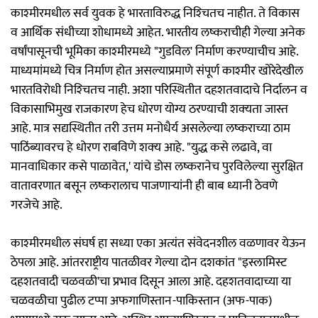
काश्‍मीरमधील सर्व युवक हे भारताविरुद्ध निश्‍चितच नाहीत. ते विकास
व आर्थिक संधीच्या शोधामध्ये आहेत. भारतीय लष्कराचीही गेल्या अनेक
वर्षांपासूनची भूमिका काश्‍मीरमध्ये "गुडविल' निर्माण करण्याचीच आहे.
माध्यमांमध्ये चित्र निर्माण होत असल्याप्रमाणे संपूर्ण काश्‍मीर खोरेदेखील
भारतविरोधी निश्‍चितच नाही. अशा परिस्थितीत दहशतवादाचे निर्दालन व
विकासाभिमुख राजकारण हेच धोरण योग्य ठरण्याची शक्‍यता जास्त
आहे. मात्र सद्यस्थितीत तरी उत्तम मनोधैर्य असलेल्या लष्कराच्या ठाम
पाठिंब्यावरच हे धोरण राबविणे शक्‍य आहे. "युद्ध कसे लढावे, वा
मानवाधिकार कसे पाळावेत,' यांचे डोस लष्करानेच पुरविलेल्या सुरक्षित
वातावरणात बसून लष्करालाच पाजणाऱ्यांनी ही बाब ध्यानी ठेवणे
गरजेचे आहे.
काश्‍मीरमधील संघर्ष हा सध्या एका अत्यंत संवेदनशील वळणावर येऊन
ठेपला आहे. आंतरराष्ट्रीय पातळीवर गेल्या दोन दशकांत "इस्लामिस्ट
दहशतवादी चळवळी'चा प्रभाव दिसून आला आहे. दहशतवादाच्या या
चळवळीचा पुढील टप्पा अफगाणिस्तान-पाकिस्तान (अफ-पाक)