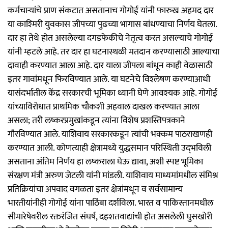
कर्मचाऱ्यांचे प्राण संकटात असतानाच गोगोई यांनी फारुख अहमद दार
या काश्‍मिरी युवकास जीपच्या पुढच्या भागास बांधण्याचा निर्णय घेतला.
दार हा तेथे होत असलेल्या दगडफेकीचे नेतृत्व करत असल्याचे गोगोई
यांनी म्हटले आहे. तर दार हा घटनास्थळी मतदान करण्यासाठी आल्याचा
दावाही करण्यात आला आहे. दार याला जीपला बांधून काही वेळासाठी
इतर गावांमधून फिरविण्यात आले. या घटनेचे विश्‍लेषण करण्याआधी
यासंदर्भातील केंद्र सरकारची भूमिका ध्यानी घेणे आवश्‍यक आहे. गोगोई
यांच्याविरोधात प्राथमिक चौकशी अहवाल दाखल करण्यात आला
असला; तरी लष्करप्रमुखांकडून त्यांना विशेष प्रशस्तिपत्रकाने
गौरविण्यात आले. याशिवाय सरकारकडून त्यांची भक्कम पाठराखणही
करण्यात आली. कोणत्याही क्षेत्रामध्ये युद्धसमान परिस्थिती उद्‌भविली
असताना अंतिम निर्णय हा लष्कराला घेऊ द्यावा, अशी स्पष्ट भूमिका
संरक्षण मंत्री अरुण जेटली यांनी मांडली. याशिवाय माध्यमांमधील संमिश्र
प्रतिक्रियांचा अपवाद वगळता इतर क्षेत्रांमधून व सर्वसामान्य
भारतीयांनीही गोगोई यांना पाठिंबा दर्शविला. भारत व पाकिस्तानमधील
सीमारेषेवरील रक्तरंजित संघर्ष, दहशतवाद्यांची होत असलेली घुसखोरी