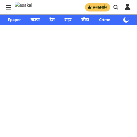
सबस्क्राईब
Epaper
ताज्या
देश
शहर
क्रीडा
Crime
साप्ताहिक