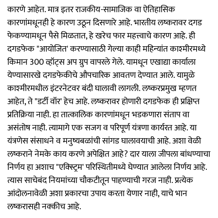
कारणे आहेत. मात्र इतर राजकीय-सामाजिक वा ऐतिहासिक
कारणांमधूनही हे कारण उठून दिसणारे आहे. भारतीय लष्करावर दगड
फेकण्यामधून पैसे मिळतात, हे खरेच फार महत्त्वाचे कारण आहे. ही
दगडफेक "आयोजित' करण्यासाठी गेल्या काही महिन्यांत काश्‍मीरमध्ये
किमान 300 व्हॉट्‌स अप ग्रुप वापरले गेले. यामधून एखाद्या कार्याला
येण्यासारखे दगडफेकीचे औपचारिक आवतण देण्यात आले. यामुळे
काश्‍मीरमधील इंटरनेटवर बंदी घालावी लागली. लष्करप्रमुख म्हणत
आहेत, ते "डर्टी वॉर' हेच आहे. लष्करावर होणारी दगडफेक ही प्रक्षिप्त
प्रतिक्रिया नाही. हा तात्कालिक कारणांमधून भडकणारा संताप वा
असंतोष नाही. त्यामागे एक सजग व परिपूर्ण यंत्रणा कार्यरत आहे. या
यंत्रणेस संसाधने व मनुष्यबळांची सांगड घालावयाची आहे. अशा वेळी
लष्कराने नेमके काय करणे अपेक्षित आहे? दार याला जीपला बांधण्याचा
निर्णय हा अशाच "एक्‍स्ट्रिम' परिस्थितीमध्ये घेण्यात आलेला निर्णय आहे.
त्यास साचेबंद नियमांच्या चौकटीतून पाहण्याची गरज नाही. प्रत्येक
आंदोलनावेळी अशा प्रकारचा उपाय करता येणार नाही, याचे भान
लष्करासही नक्कीच आहे.