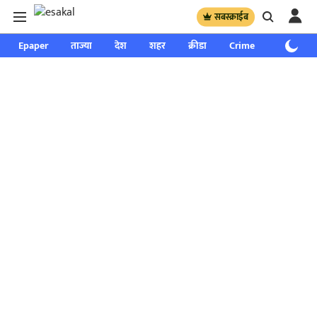
सबस्क्राईब
Epaper
ताज्या
देश
शहर
क्रीडा
Crime
साप्ताहिक