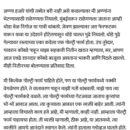
अण्णा हजारे यांची तब्‍येत बरी नाही असे कळल्यावर मी अण्णांना
भेटण्यासाठी राळेगणला निघालो. मुंबईवरून राळेगणला जाताना आम्ही
थोडा वेळ निगोज या गावी थांबलो. जेवण झाल्यावर जरा फेरफटका
मारून यावा या उदेशाने हॉटेलपासून थोडे चालत पुढे निघालो. थोडे पुढे
गेल्यावर रस्त्याच्या एका कडेला एक पोल्ट्री फार्म होता. उंच तुरेदार,
गावरान कोंबडे पाहून माझा सहकारी नितीन खरात म्हणाला, सर, आपण
आज एवढे शानदार कोंबडे बाजूला असताना भाकरी आणि पिठले खाल्ले.
मीही नितीनच्या बोलण्याला प्रतिसाद दिला.
मी कित्येक पोल्ट्री फार्म पाहिले होते, पण या पोल्ट्री फार्ममध्ये नक्की
वेगळेपण होते. ते वातावरण पाहून माझी गती थांबवली. माझे पाय त्या
पोल्ट्री फार्मकडे वळले. त्या पोल्ट्री फार्मच्या गेटजवळ जाताच कुत्र्यांचा
भों-भों आवाज आला. त्या कुत्र्याला आवरत एक व्यक्ती बाहेर आली. त्यांनी
आम्हाला विचारले काय हवे आहे, मी म्हणालो, काही नाही. आम्हाला पोल्ट्री
फार्म पाहायचा होता. ती व्यक्ती म्हणाली, ठीक आहे, या आतमध्ये. त्या
व्यक्तीने आमचे आनंदाने स्वागत केले. त्यांनी हाताला ग्लोव्हज घातले होते.