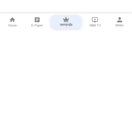
सबस्क्राईब
Home
E-Paper
लाईव्ह TV
सकाळ+
⌄
Marathi News
⌄
About Esakal
⌄
Digital Products
⌄
Sakal Programs