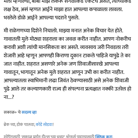
मला म्हणाल्या, बाबा माझं लेकरू सगळीकडे एकटंच असतं, त्याच्याकडे
लक्ष ठेव, असं म्हणत आईने माझा हात आपल्या कपाळाला लावला.
भरलेले डोळे आईने आपल्या पदराने पुसले.
मी राळेगणच्या दिशेने निघालो. माझ्या मनात अनेक विचार येत होते.
गावातली मुले मोठ्या शहराला का जवळ करीत नाहीत. आपण नोकरीच
करावी अशी त्यांची मानसिकता का असते. व्यवसाय जरी निवडला तरी
शेजारी आहे म्हणून आपणही किराणा दुकान टाकले पाहिजे यापुढे ते का
जात नाहीत. शहरात असणारे अनेक जण शिवाजीसारखे आपल्या
गावातून, भागातून अनेक मुले शहरात आणून उभी का करीत नाहीत.
आपल्यातला स्वाभिमानी लढा जिवंत ठेवण्यासाठी असे अनेक शिवाजी
पुढे आले तर कल्याणकारी राज्य ही संपल्पना प्रत्यक्षात नक्की उतरेल हो
ना...?
सकाळ+ चे
सदस्य व्हा
ब्रेक घ्या, डोकं चालवा,
कोडे सोडवा
!
शॉपिंगसाठी 'सकाळ प्राईम डील्स'च्या भन्नाट ऑफर्स पाहण्यासाठी
क्लिक करा
.