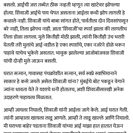
बसलो. आईंची जरा तब्येत ठीक नव्हती म्हणून त्या खाटेवर झोपल्या
होत्या. शिवाजी आईचे पाय चेपत असताना आईला कधी झोप लागली हे
कळाले नाही. शिवाजी यांचे बाबा सांगत होते, पार्वतीला दोन दिवसांपासून
बरे नाही, तिला झोपच नाही. आता ‘शिवाजी’चा स्पर्श झाला की लागलीच
तिला डोळा लागला. मुले कितीही मोठी झाली, त्यांनी कितीही उंच भरारी
घेतली तरी मुलांचे आई-वडील हे एका स्पर्शाचे, एका नजरेने डोळे भरून
पाहावे याचेच भुकेले असतात. भावुक झालेल्या आजोबांजवळ शिवाजी
यांची दोन्ही मुले जाऊन बसली.
घरात सन्मान, गावासह पंचक्रोशीत सन्मान, सर्व स्वप्ने स्वाभिमानाने
साकार हे कसे जमले असेल शिवाजी यांना? मुंबईचे बोट पकडून वेगाने
ज्यांना धावता येते ते यशाचे धनी होतातच, अशी शिवाजीसारखी अनेक
उदाहरणे पाहायला मिळतात.
आम्ही जायला निघालो, शिवाजी यांनी आईला जागे केले. आई घरात गेली.
त्यांनी आम्हाला खायला लाडू आणले. आम्ही ते लाडू खाल्ले आणि निघालो.
मी घराच्या बाहेर पडताना शिवाजी यांच्या आई माझा हात हातात घेऊन