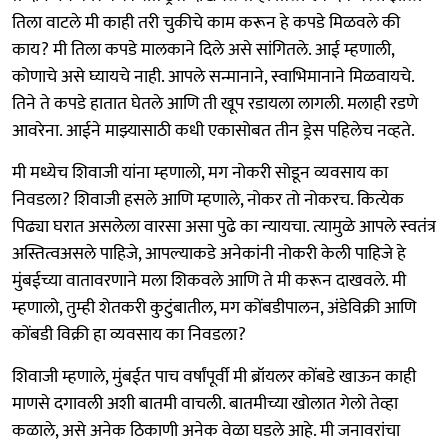
तिला वाटले मी काही तरी चुकीचे काम करून हे कपडे मिळवले की
काय? मी तिला कपडे मालकाने दिले असे सांगितले. आई म्हणाली,
कोणाचे असे घ्यायचे नाही. आपले सन्मानाने, स्वाभिमानाने मिळवायचे.
तिने ते कपडे हातात घेतले आणि ती खूप रडायला लागली. मलाही रडणे
आवरेना. आईने माझ्यासाठी कधी एकासोबत तीन ड्रेस पहिलेच नव्हते.
मी मध्येच शिवाजी यांना म्हणालो, मग नोकरी सोडून व्यवसाय का
निवडला? शिवाजी हसले आणि म्हणाले, नोकर तो नोकरच. कित्येक
पिढ्या घरात असलेला वारसा असा पुढे का न्यायचा. त्यामुळे आपले स्वतंत्र
अस्तित्वअसले पाहिजे, आपल्याकडे अनेकांनी नोकरी केली पाहिजे हे
मुंबईच्या वातावरणाने मला शिकवले आणि ते मी करून दाखवले. मी
म्हणालो, तुम्ही शेतकरी कुटुंबातील, मग कोंबडीपालन, अंडेविक्री आणि
कोंबडी विक्री हा व्यवसाय का निवडला?
शिवाजी म्हणाले, मुंबईत पाच वर्षांपूर्वी मी ब्रॉयलर कोंबडे खाऊन काही
माणसे दगावली अशी बातमी वाचली. बातमीच्या खोलात गेलो तेव्हा
कळाले, असे अनेक ठिकाणी अनेक वेळा घडले आहे. मी जनावरांचा