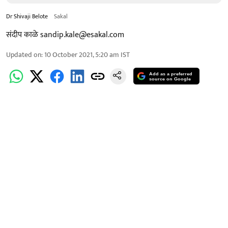
Dr Shivaji Belote
Sakal
संदीप काळे sandip.kale@esakal.com
Updated on
:
10 October 2021, 5:20 am
IST
Add as a preferred
source on Google