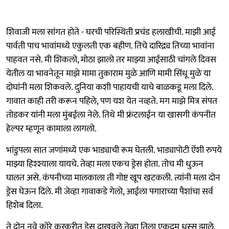
शिवाजी मला सांगत होते - घरची परिस्थिती प्रचंड हलाखीची. माझी आई
पार्वती पाच भावांमध्ये एकुलती एक बहीण. तिचे दारिद्र्य तिच्या भावांना
पाहवत नसे. मी शिकलो, मोठा झालो तर माझ्या आईसाठी चांगले दिवस
येतील या भावनेतून माझे मामा तुकाराम मुळे आणि मामी सिंधू मुळे या
दोघांनी मला शिकवले. दुनिया कशी पाहायची याचे बाळकडू मला दिले.
गावात काही तरी करून पहिले, पण यश येत नव्हते. मग माझे मित्र संपत
तोडकर यांनी मला मुंबईला नेले. तिथे मी फ्रंटलाईन या खासगी कंपनीत
हेल्पर म्हणून कामाला लागलो.
भांडुपला सात जणांमध्ये एक भाड्याची रूम घेतली. भाड्यापोटी ऐंशी रुपये
माझ्या हिश्श्याला यायचे. तेव्हा मला एकच ड्रेस होता. तोच मी धुऊन
घालत असे. कंपनीच्या मालकाला ती गोष्ट खूप खटकली. त्यांनी मला दोन
ड्रेस घेऊन दिले. मी जेव्हा गावाकडे गेलो, आईला पगाराच्या पैशांचा सर्व
हिशेब दिला.
ते दोन नवे कोरे करकरीत ड्रेस दाखवले तेव्हा तिला एकदम धस्स झाले.