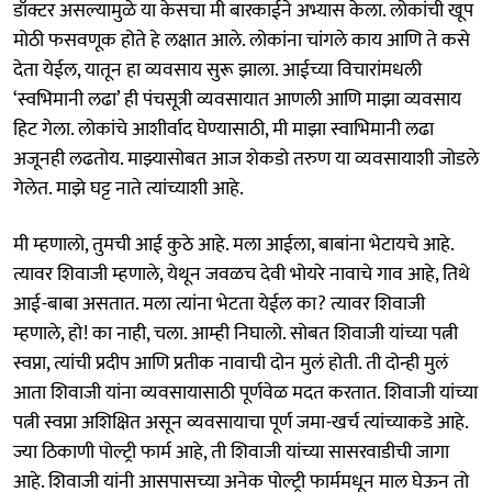
डॉक्टर असल्यामुळे या केसचा मी बारकाईने अभ्यास केला. लोकांची खूप
मोठी फसवणूक होते हे लक्षात आले. लोकांना चांगले काय आणि ते कसे
देता येईल, यातून हा व्यवसाय सुरू झाला. आईच्या विचारांमधली
‘स्वभिमानी लढा’ ही पंचसूत्री व्यवसायात आणली आणि माझा व्यवसाय
हिट गेला. लोकांचे आशीर्वाद घेण्यासाठी, मी माझा स्वाभिमानी लढा
अजूनही लढतोय. माझ्यासोबत आज शेकडो तरुण या व्यवसायाशी जोडले
गेलेत. माझे घट्ट नाते त्यांच्याशी आहे.
मी म्हणालो, तुमची आई कुठे आहे. मला आईला, बाबांना भेटायचे आहे.
त्यावर शिवाजी म्हणाले, येथून जवळच देवी भोयरे नावाचे गाव आहे, तिथे
आई-बाबा असतात. मला त्यांना भेटता येईल का? त्यावर शिवाजी
म्हणाले, हो! का नाही, चला. आम्ही निघालो. सोबत शिवाजी यांच्या पत्नी
स्वप्ना, त्यांची प्रदीप आणि प्रतीक नावाची दोन मुलं होती. ती दोन्ही मुलं
आता शिवाजी यांना व्यवसायासाठी पूर्णवेळ मदत करतात. शिवाजी यांच्या
पत्नी स्वप्ना अशिक्षित असून व्यवसायाचा पूर्ण जमा-खर्च त्यांच्याकडे आहे.
ज्या ठिकाणी पोल्ट्री फार्म आहे, ती शिवाजी यांच्या सासरवाडीची जागा
आहे. शिवाजी यांनी आसपासच्या अनेक पोल्ट्री फार्ममधून माल घेऊन तो