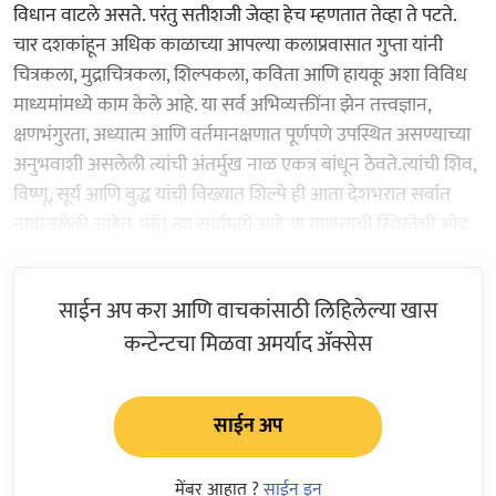
विधान वाटले असते. परंतु सतीशजी जेव्हा हेच म्हणतात तेव्हा ते पटते.
चार दशकांहून अधिक काळाच्या आपल्या कलाप्रवासात गुप्ता यांनी
चित्रकला, मुद्राचित्रकला, शिल्पकला, कविता आणि हायकू अशा विविध
माध्यमांमध्ये काम केले आहे. या सर्व अभिव्यक्तींना झेन तत्त्वज्ञान,
क्षणभंगुरता, अध्यात्म आणि वर्तमानक्षणात पूर्णपणे उपस्थित असण्याच्या
अनुभवाशी असलेली त्यांची अंतर्मुख नाळ एकत्र बांधून ठेवते.त्यांची शिव,
विष्णू, सूर्य आणि बुद्ध यांची विख्यात शिल्पे ही आता देशभरात सर्वात
नावाजलेली आहेत. परंतु त्या सर्वामागे आहे या माणसाची स्थिरतेची ओढ.
साईन अप करा आणि वाचकांसाठी लिहिलेल्या खास
कन्टेन्टचा मिळवा अमर्याद ॲक्सेस
साईन अप
मेंबर आहात ?
साईन इन