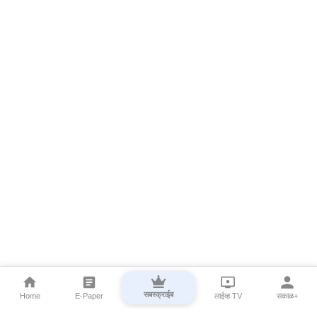
सबस्क्राईब
Home
E-Paper
लाईव्ह TV
सकाळ+