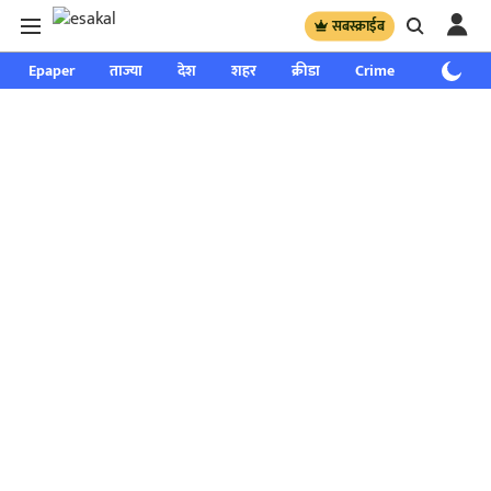
सबस्क्राईब
Epaper
ताज्या
देश
शहर
क्रीडा
Crime
साप्ताहिक