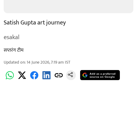
Satish Gupta art journey
esakal
सप्तरंग टीम
Updated on
:
14 June 2026, 7:19 am
IST
Add as a preferred
source on Google