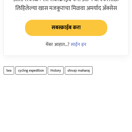
लिहिलेल्या खास मजकूराचा मिळवा अमर्याद ॲक्सेस
सबस्क्राईब करा
मेंबर आहात...?
साईन इन
Sea
cycling expedition
History
shivaji maharaj