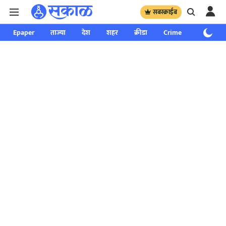
सबस्क्राईब
Epaper
ताज्या
देश
शहर
क्रीडा
Crime
साप्ताहिक