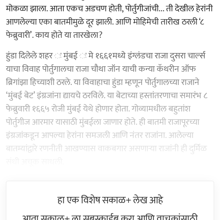
मोकळा झाला. आता एकच अडचण होती, पोर्तुगीजांची... ती देखील हेरांनी
आणलेल्या एका बातमीमुळे दूर झाली. आणि मोहिमेची तारीख ठरली ‘८
फेब्रुवारी’. काय होते या तारखेला?
हुंडा दिलेले शहर ः मुंबई ः मे १६६१मध्ये इंग्लंडचा राजा दुसरा चार्ल्स
याचा विवाह पोर्तुगालचा राजा चौथा जॉन याची कन्या कॅथरीन ऑफ
ब्रिगांझा हिच्याशी ठरले. या विवाहाचा हुंडा म्हणून पोर्तुगालच्या राजाने
‘मुंबई बेट’ इंग्रजांना द्यायचे ठरविले. या बेटाच्या हस्तांतरणाचा समारंभ ८
फेब्रुवारी १६६५ रोजी मुंबई येथे होणार होता. गोव्यामधील बहुतांश
पोर्तुगीज आरमार यासाठी मुंबईला जाणार होते. ही बातमी राजापूरच्या
इंग्रजांकडून आपल्या हेरांना समजली आणि नंतर राजांना. आलेल्या
बातम्यांद्वारे रणनीती आखण्यास वाकबगार असणाऱ्या राजांनी ही दुर्मिळ
संधी अचूक साधली.
हा एक विशेष सकाळ+ लेख आहे
आता सकाळ+ ला सबस्क्राईब करा आणि वाचकांसाठी