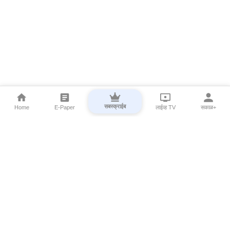
सबस्क्राईब
Home
E-Paper
लाईव्ह TV
सकाळ+
⌄
Marathi News