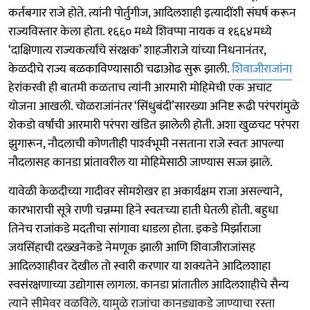
कर्तबगार राजे होते. त्यांनी पोर्तुगीज, आदिलशाही इत्यादींशी संघर्ष करून
राज्यविस्तार केला होता. १६६० मध्ये शिवप्पा नायक व १६६४मध्ये
‘दाक्षिणात्य राज्यकर्त्यांचे संरक्षक’ शाहजीराजे यांच्या निधनानंतर,
केळदीचे राज्य बळकाविण्यासाठी चढाओढ सुरू झाली.
शिवाजीराजांना
हेरांकरवी ही बातमी कळताच त्यांनी आरमारी मोहिमेची एक अचाट
योजना आखली. चोळराजांनंतर ‘सिंधुबंदी’सारख्या अनिष्ट रूढी परंपरांमुळे
शेकडो वर्षांची आरमारी परंपरा खंडित झालेली होती. अशा खुळचट परंपरा
झुगारून, नौदलाची कोणतीही पार्श्‍वभूमी नसताना राजे स्वतः आपल्या
नौदलासह कानडा प्रांतावरील या मोहिमेसाठी जाण्यास सज्ज झाले.
यावेळी केळदीच्या गादीवर सोमशेखर हा अकार्यक्षम राजा असल्याने,
कारभाराची सूत्रे राणी चन्नम्मा हिने स्वतःच्या हाती घेतली होती. बहुधा
तिनेच राजांकडे मदतीचा सांगावा धाडला होता. इकडे मिर्झाराजा
जयसिंहाची दख्खनेकडे नेमणूक झाली आणि शिवाजीराजांसह
आदिलशाहीवर देखील तो स्वारी करणार या शक्यतेने आदिलशाहा
स्वसंरक्षणाच्या उद्योगास लागला. कानडा प्रांतातील आदिलशाहीचे सैन्य
त्याने सीमेवर वळविले. यामुळे राजांचा कानड्याकडे जाण्याचा रस्ता