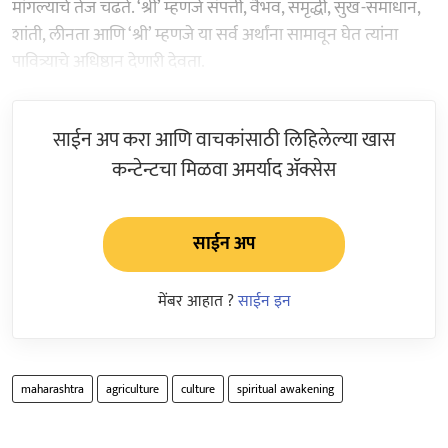
मांगल्याचे तेज चढते. ‘श्री’ म्हणजे संपत्ती, वैभव, समृद्धी, सुख-समाधान,
शांती, लीनता आणि ‘श्री’ म्हणजे या सर्व अर्थांना सामावून घेत त्यांना
पावित्र्याचे अधिष्ठान देणारी देवता.
साईन अप करा आणि वाचकांसाठी लिहिलेल्या खास
कन्टेन्टचा मिळवा अमर्याद ॲक्सेस
साईन अप
मेंबर आहात ?
साईन इन
maharashtra
agriculture
culture
spiritual awakening