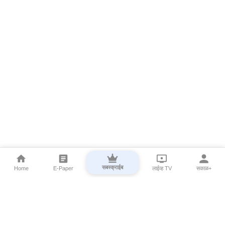
सबस्क्राईब
Home
E-Paper
लाईव्ह TV
सकाळ+