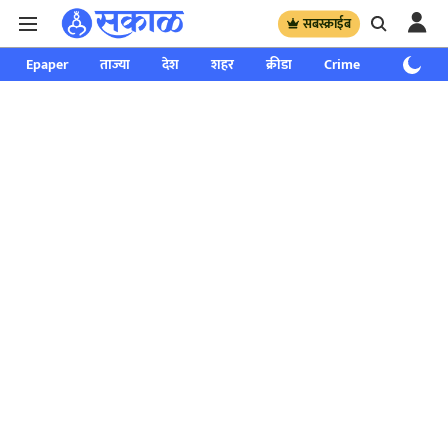
सबस्क्राईब
Epaper
ताज्या
देश
शहर
क्रीडा
Crime
साप्ताहिक