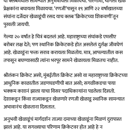
या क्लबमधील सामन्यांत अनुभवायला मिळायची. परिणामी, चांगला खेळ
प्रेक्षकांना बघायला मिळायचा. ‘रणजी’पासून १९ आणि २२ वर्षांखालच्या
संघांना दर्जेदार खेळाडूंची रसद याच क्लब ‘क्रिकेटच्या शिकवणी’तून
पुरवली जायची.
गेल्या २० वर्षांत हे चित्रं बदललं आहे. महाराष्ट्राच्या संघांकडे एमसीए
बरोबर लक्ष देते; पण स्थानिक क्रिकेटकडे होत असलेलं दुर्लक्ष जीवघेणं
आहे. खेळाडूंना फक्त सराव करायला मिळतोय. मात्र, आपल्यातील कस
तपासून बघण्यासाठी त्यांना भरपूर सामने खेळायला मिळतच नाहीत.
श्रीलंकन क्रिकेट असो, मुंबईतील क्रिकेट असो वा महाराष्ट्राच्या क्रिकेटच्या
आधुनिक काळातील जडणघडणीची बात असो; सगळीकडचा पाया
भक्कम कशानं झाला याचा विसर पदाधिकाऱ्यांना पडलेला दिसतो.
देशाकडून किंवा राज्याकडून खेळणारे रणजी खेळाडू स्थानिक सामन्यात
अभावानंच खेळताना दिसतात.
अनुभवी खेळाडूंचं मार्गदर्शन ताज्या दमाच्या खेळाडूंना मिळणं दुरापास्त
झालं आहे. या सगळ्याचा परिणाम क्रिकेटवर होत आहे हे न