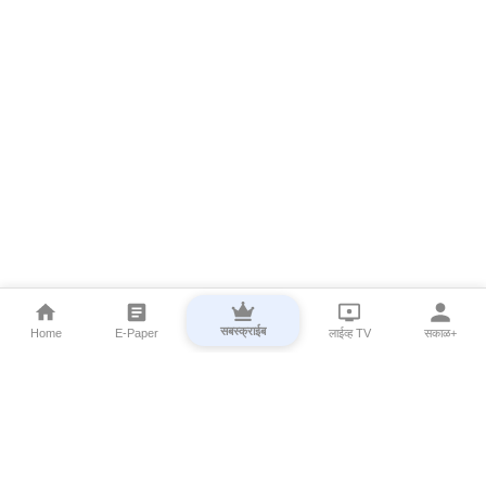
सबस्क्राईब
Home
E-Paper
लाईव्ह TV
सकाळ+