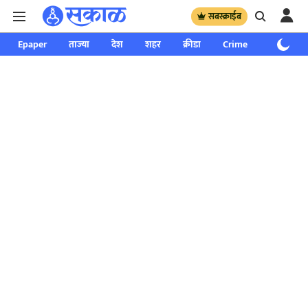
सबस्क्राईब
Epaper
ताज्या
देश
शहर
क्रीडा
Crime
साप्ताहिक