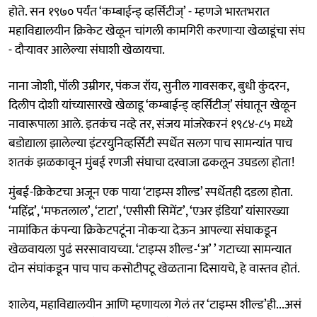
होते. सन १९७० पर्यंत ‘कम्बाईन्ड् व्हर्सिटीज्’ - म्हणजे भारतभरात
महाविद्यालयीन क्रिकेट खेळून चांगली कामगिरी करणाऱ्या खेळाडूंचा संघ
- दौऱ्यावर आलेल्या संघाशी खेळायचा.
नाना जोशी, पॉली उम्रीगर, पंकज रॉय, सुनील गावसकर, बुधी कुंदरन,
दिलीप दोशी यांच्यासारखे खेळाडू ‘कम्बाईन्ड् व्हर्सिटीज्’ संघातून खेळून
नावारूपाला आले. इतकंच नव्हे तर, संजय मांजरेकरनं १९८४-८५ मध्ये
बडोद्याला झालेल्या इंटरयुनिव्हर्सिटी स्पर्धेत सलग पाच सामन्यांत पाच
शतकं झळकावून मुंबई रणजी संघाचा दरवाजा ढकलून उघडला होता!
मुंबई-क्रिकेटचा अजून एक पाया ‘टाइम्स शील्ड’ स्पर्धेतही दडला होता.
‘महिंद्र’, ‘मफतलाल’, ‘टाटा’, ‘एसीसी सिमेंट’, ‘एअर इंडिया’ यांसारख्या
नामांकित कंपन्या क्रिकेटपटूंना नोकऱ्या देऊन आपल्या संघाकडून
खेळवायला पुढं सरसावायच्या. ‘टाइम्स शील्ड-‘अ’ ’ गटाच्या सामन्यात
दोन संघांकडून पाच पाच कसोटीपटू खेळताना दिसायचे, हे वास्तव होतं.
शालेय, महाविद्यालयीन आणि म्हणायला गेलं तर ‘टाइम्स शील्ड’ही...असं