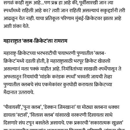
सगळं काही सुरू आहे...पण प्रश्न हा आहे की, पूर्वीसारखी जान त्या
स्पर्धांमध्ये राहिली आहे का? तशी जान राहिली असल्याचं सकृद्दर्शनी तरी
आढळून येत नाही. याचा प्रतिकूल परिणाम मुंबई-क्रिकेटवर झाला आहे
अशी शंका येते.
महाराष्ट्रात ‘क्लब-क्रिकेट’ला रामराम
महाराष्ट्र-क्रिकेटच्या भरभराटीची पायाभरणी पुण्यातील ‘क्लब-
क्रिकेट’मध्ये दडली होती, हे महाराष्ट्रासाठी भरपूर क्रिकेट खेळलो
असल्यानं मला पक्कं माहीत आहे. निमंत्रितांच्या साखळी-स्पर्धेपासून ते
अफलातून नियमांची ‘मांडके करंडक स्पर्धा’ भरवली जायची तेव्हा
पुण्यातील क्लबचे संघ एकमेकांवर कुरघोडी करायला क्रिकेटच्या
मैदानात उतरायचे.
‘पीवायसी’,‘पूना क्लब’, ‘डेक्कन जिमखाना’ या मोठ्या क्लबना धक्का
द्यायला ‘स्टार्स’, ‘विलास क्लब’ यांसारखे वरकरणी दिसायला साधे
दिसणारे संघ टपून बसलेले असायचे. एक प्रकारची ‘सकारात्मक खुन्नस’