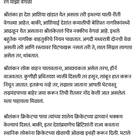
रंग माझा वेगळा
श्रीलंका हा देश आशिया खंडात येत असला तरी इथल्या चाली-रीती
वेगळ्या आहेत. बाकी, आशियाई देशांत कमालीची बेशिस्त नागरिकांमध्ये
आढळून येत असताना श्रीलंकेतलं चित्र नक्कीच वेगळं आहे. इथले
बहुतेक नागरिक वाहतुकीचे नियम पाळतात. अगदी मध्यरात्री दोनची वेळ
असली तरी आणि रस्त्यावर चिटपाखरू नसलं तरी ते, लाल सिग्नल लागला
असेल तर, थांबतात.
श्रीलंकन लोक वाहन चालवताना, आवश्यकता असेल तरच, हॉर्न
वाजवतात. कुणीही प्रथितयश व्यक्ती दिसली तर हसून, लांबून हात करून
निघून जातात. इतकंच नव्हे तर, लग्नाला जाताना आपली भेटवस्तू
लग्नमंडपाच्या बाहेर जमा करून तिची रीतसर नोंद केली जात असलेलं
मला पाहायला मिळालं.
श्रीलंकन क्रिकेटचा पाया त्यांच्या शालेय क्रिकेटच्या ढाच्यानं भक्कम
केल्याचं दिसतं. बाकी, इतर देशांप्रमाणेच ब्रिटिशांनी राज्य करताना
स्थानिक लोकांना क्रिकेटच्या खेळाची ओळख इथंही करून दिली. मटाले