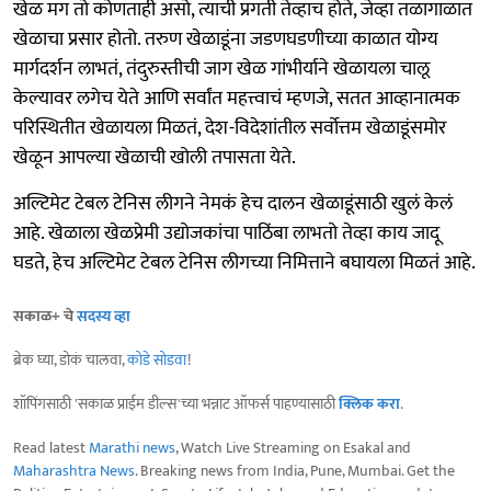
खेळ मग तो कोणताही असो, त्याची प्रगती तेव्हाच होते, जेव्हा तळागाळात
खेळाचा प्रसार होतो. तरुण खेळाडूंना जडणघडणीच्या काळात योग्य
मार्गदर्शन लाभतं, तंदुरुस्तीची जाग खेळ गांभीर्याने खेळायला चालू
केल्यावर लगेच येते आणि सर्वांत महत्त्वाचं म्हणजे, सतत आव्हानात्मक
परिस्थितीत खेळायला मिळतं, देश-विदेशांतील सर्वोत्तम खेळाडूंसमोर
खेळून आपल्या खेळाची खोली तपासता येते.
अल्टिमेट टेबल टेनिस लीगने नेमकं हेच दालन खेळाडूंसाठी खुलं केलं
आहे. खेळाला खेळप्रेमी उद्योजकांचा पाठिंबा लाभतो तेव्हा काय जादू
घडते, हेच अल्टिमेट टेबल टेनिस लीगच्या निमित्ताने बघायला मिळतं आहे.
सकाळ+ चे
सदस्य व्हा
ब्रेक घ्या, डोकं चालवा,
कोडे सोडवा
!
शॉपिंगसाठी 'सकाळ प्राईम डील्स'च्या भन्नाट ऑफर्स पाहण्यासाठी
क्लिक करा
.
Read latest
Marathi news
, Watch Live Streaming on Esakal and
Maharashtra News
. Breaking news from India, Pune, Mumbai. Get the