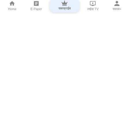
सबस्क्राईब
Home
E-Paper
लाईव्ह TV
सकाळ+
⌄
Marathi News
⌄
About Esakal
⌄
Digital Products
⌄
Sakal Programs
⌄
Print Products