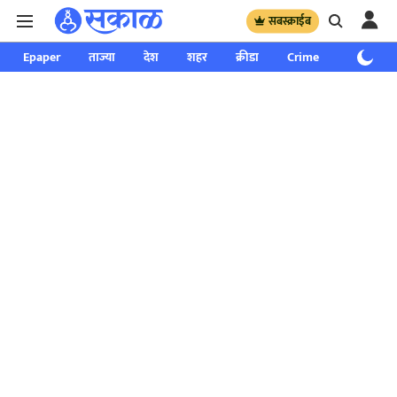
सबस्क्राईब
Epaper
ताज्या
देश
शहर
क्रीडा
Crime
साप्ताहिक