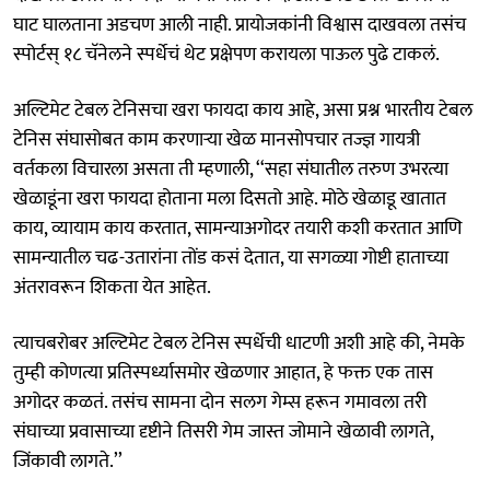
घाट घालताना अडचण आली नाही. प्रायोजकांनी विश्वास दाखवला तसंच
स्पोर्टस् १८ चॅनेलने स्पर्धेचं थेट प्रक्षेपण करायला पाऊल पुढे टाकलं.
अल्टिमेट टेबल टेनिसचा खरा फायदा काय आहे, असा प्रश्न भारतीय टेबल
टेनिस संघासोबत काम करणाऱ्‍या खेळ मानसोपचार तज्ज्ञ गायत्री
वर्तकला विचारला असता ती म्हणाली, ‘‘सहा संघातील तरुण उभरत्या
खेळाडूंना खरा फायदा होताना मला दिसतो आहे. मोठे खेळाडू खातात
काय, व्यायाम काय करतात, सामन्याअगोदर तयारी कशी करतात आणि
सामन्यातील चढ-उतारांना तोंड कसं देतात, या सगळ्या गोष्टी हाताच्या
अंतरावरून शिकता येत आहेत.
त्याचबरोबर अल्टिमेट टेबल टेनिस स्पर्धेची धाटणी अशी आहे की, नेमके
तुम्ही कोणत्या प्रतिस्पर्ध्यासमोर खेळणार आहात, हे फक्त एक तास
अगोदर कळतं. तसंच सामना दोन सलग गेम्स हरून गमावला तरी
संघाच्या प्रवासाच्या दृष्टीने तिसरी गेम जास्त जोमाने खेळावी लागते,
जिंकावी लागते.’’