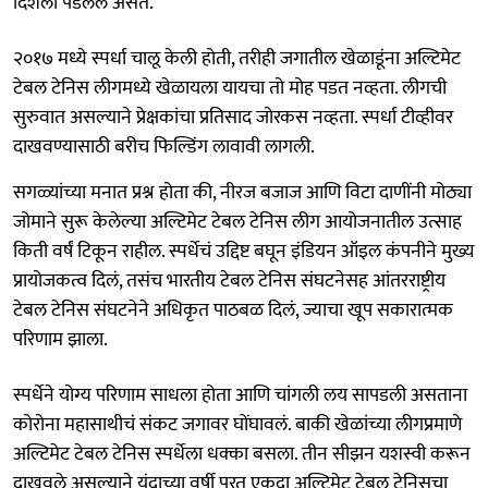
दिशेला पडलेलं असतं.
२०१७ मध्ये स्पर्धा चालू केली होती, तरीही जगातील खेळाडूंना अल्टिमेट
टेबल टेनिस लीगमध्ये खेळायला यायचा तो मोह पडत नव्हता. लीगची
सुरुवात असल्याने प्रेक्षकांचा प्रतिसाद जोरकस नव्हता. स्पर्धा टीव्हीवर
दाखवण्यासाठी बरीच फिल्डिंग लावावी लागली.
सगळ्यांच्या मनात प्रश्न होता की, नीरज बजाज आणि विटा दाणींनी मोठ्या
जोमाने सुरू केलेल्या अल्टिमेट टेबल टेनिस लीग आयोजनातील उत्साह
किती वर्षं टिकून राहील. स्पर्धेचं उद्दिष्ट बघून इंडियन ऑइल कंपनीने मुख्य
प्रायोजकत्व दिलं, तसंच भारतीय टेबल टेनिस संघटनेसह आंतरराष्ट्रीय
टेबल टेनिस संघटनेने अधिकृत पाठबळ दिलं, ज्याचा खूप सकारात्मक
परिणाम झाला.
स्पर्धेने योग्य परिणाम साधला होता आणि चांगली लय सापडली असताना
कोरोना महासाथीचं संकट जगावर घोंघावलं. बाकी खेळांच्या लीगप्रमाणे
अल्टिमेट टेबल टेनिस स्पर्धेला धक्का बसला. तीन सीझन यशस्वी करून
दाखवले असल्याने यंदाच्या वर्षी परत एकदा अल्टिमेट टेबल टेनिसचा