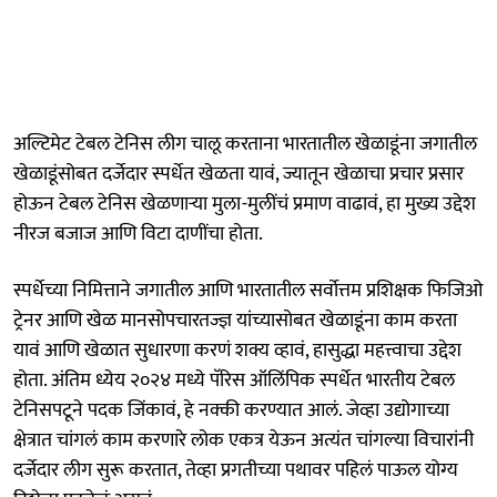
अल्टिमेट टेबल टेनिस लीग चालू करताना भारतातील खेळाडूंना जगातील
खेळाडूंसोबत दर्जेदार स्पर्धेत खेळता यावं, ज्यातून खेळाचा प्रचार प्रसार
होऊन टेबल टेनिस खेळणाऱ्‍या मुला-मुलींचं प्रमाण वाढावं, हा मुख्य उद्देश
नीरज बजाज आणि विटा दाणींचा होता.
स्पर्धेच्या निमित्ताने जगातील आणि भारतातील सर्वोत्तम प्रशिक्षक फिजिओ
ट्रेनर आणि खेळ मानसोपचारतज्ज्ञ यांच्यासोबत खेळाडूंना काम करता
यावं आणि खेळात सुधारणा करणं शक्य व्हावं, हासुद्धा महत्त्वाचा उद्देश
होता. अंतिम ध्येय २०२४ मध्ये पॅरिस ऑलिंपिक स्पर्धेत भारतीय टेबल
टेनिसपटूने पदक जिंकावं, हे नक्की करण्यात आलं. जेव्हा उद्योगाच्या
क्षेत्रात चांगलं काम करणारे लोक एकत्र येऊन अत्यंत चांगल्या विचारांनी
दर्जेदार लीग सुरू करतात, तेव्हा प्रगतीच्या पथावर पहिलं पाऊल योग्य