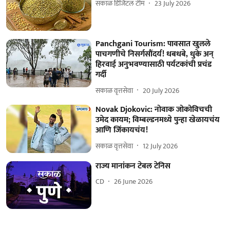
सकाळ डिजिटल टीम
23 July 2026
Panchgani Tourism: पावसात खुलले
पाचगणीचे निसर्गसौंदर्य! धबधबे, धुके अन्
हिरवाई अनुभवण्यासाठी पर्यटकांची प्रचंड
गर्दी
सकाळ वृत्तसेवा
20 July 2026
Novak Djokovic: नोवाक जोकोविचची
उमेद कायम; विम्बल्डनमध्ये पुन्हा खेळायचंय
आणि जिंकायचंय!
सकाळ वृत्तसेवा
12 July 2026
राज्य मानांकन टेबल टेनिस
CD
26 June 2026