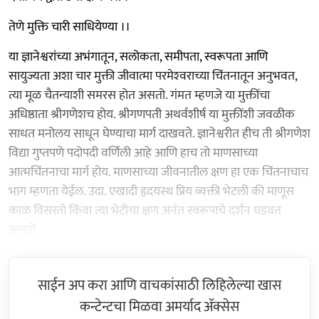
तेणे मुक्ति चारी साधियेण्या ।।
या ज्ञानेश्वरांच्या अभंगातून, सलोकता, समीपता, स्वरूपता आणि
सायुज्यता अशा चार मुक्ती जीवात्मा परमेश्‍वराच्या चिंतनातून अनुभवत,
त्या मूळ चैतन्याशी समरस होत असतो. गंमत म्हणजे या मुक्तींचा
अधिष्ठाता श्रीगणेशच होय. श्रीगणपती अथर्वशीर्ष या मुक्तींशी जवळीक
साधत मनोलय साधून घेण्याचा मार्ग दाखवते. ज्ञानेश्वरीत हीच ती श्रीगणेश
विद्या गुप्तपणे पदोपदी वर्णिली आहे आणि हाच तो माणसाच्या
आत्मचिंतनाचा मार्ग होय. माणसाच्या जीवनातील क्षण हा एक चिंतनाचाच
भाग म्हणता येईल. उदा. एखादी हृदयस्थ प्रिय व्यक्ती भेटली की माणूस
काळ विसरतो किंवा त्या भेटीचा क्षण अनंत स्वरूपाचे दर्शन घडवत
असतो.
साईन अप करा आणि वाचकांसाठी लिहिलेल्या खास
कन्टेन्टचा मिळवा अमर्याद ॲक्सेस