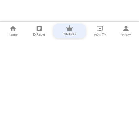
सबस्क्राईब
Home
E-Paper
लाईव्ह TV
सकाळ+
⌄
Marathi News
⌄
About Esakal
⌄
Digital Products