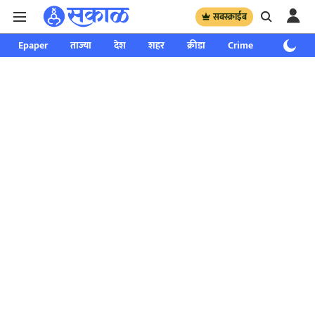
सबस्क्राईब
Epaper
ताज्या
देश
शहर
क्रीडा
Crime
साप्ताहिक