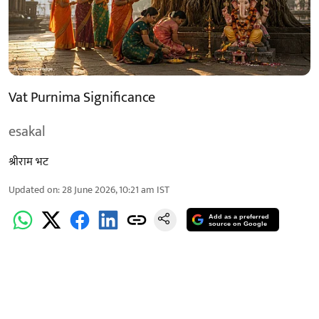
Vat Purnima Significance
esakal
श्रीराम भट
Updated on
:
28 June 2026, 10:21 am
IST
Add as a preferred
source on Google