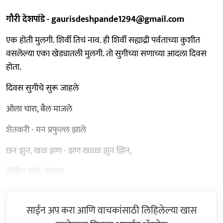
गौरी देशपांडे - gaurisdeshpande1294@gmail.com
एक होती मुलगी. शिर्वी तिचं नाव. ही शिर्वी सह्याद्री पर्वताच्या कुशीत
वसलेल्या एका खेड्यातली मुलगी. तो सुगीच्या सणाच्या आदला दिवस
होता.
दिवस सुगीचे सुरू जाहले
ओला चारा, बैल माजले
शेतकरी - मन प्रफुल्ल झाले
छन झुन, खळ झण - झण खळ्ळ झुन झिन,
लेझिम चाले जोरात!
साईन अप करा आणि वाचकांसाठी लिहिलेल्या खास