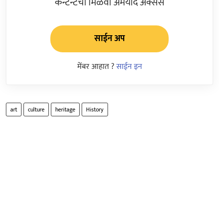
कन्टेन्टचा मिळवा अमर्याद ॲक्सेस
साईन अप
मेंबर आहात ?
साईन इन
art
culture
heritage
History