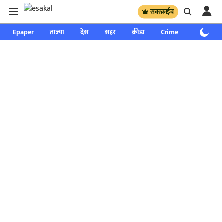
सबस्क्राईब
Epaper
ताज्या
देश
शहर
क्रीडा
Crime
साप्ताहिक