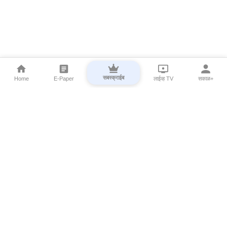
सबस्क्राईब
Home
E-Paper
लाईव्ह TV
सकाळ+
⌄
Marathi News
⌄
About Esakal
⌄
Digital Products