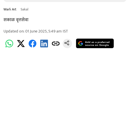
Warli Art
Sakal
सकाळ वृत्तसेवा
Updated on
:
01 June 2025, 5:49 am
IST
Add as a preferred
source on Google