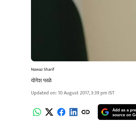
Nawaz Sharif
योगेश परळे
Updated on
:
10 August 2017, 3:39 pm
IST
Add as a pre
source on G