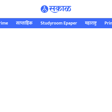
rime
साप्ताहिक
Studyroom Epaper
महाराष्ट्र
Pri