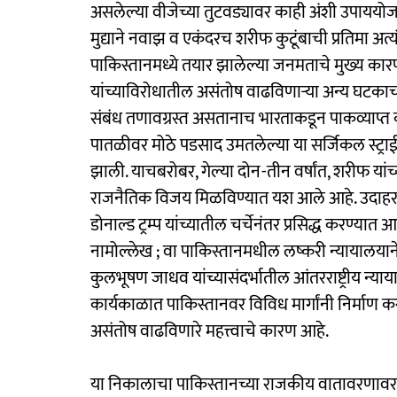
असलेल्या वीजेच्या तुटवड्यावर काही अंशी उपाययोजन
मुद्याने नवाझ व एकंदरच शरीफ कुटूंबाची प्रतिमा अत्
पाकिस्तानमध्ये तयार झालेल्या जनमताचे मुख्य कारण 
यांच्याविरोधातील असंतोष वाढविणाऱ्या अन्य घटका
संबंध तणावग्रस्त असतानाच भारताकडून पाकव्याप्त का
पातळीवर मोठे पडसाद उमतलेल्या या सर्जिकल स्ट्रा
झाली. याचबरोबर, गेल्या दोन-तीन वर्षांत, शरीफ यां
राजनैतिक विजय मिळविण्यात यश आले आहे. उदाहरणार्थ, भा
डोनाल्ड ट्रम्प यांच्यातील चर्चेनंतर प्रसिद्ध करण्या
नामोल्लेख ; वा पाकिस्तानमधील लष्करी न्यायालयान
कुलभूषण जाधव यांच्यासंदर्भातील आंतरराष्ट्रीय न्य
कार्यकाळात पाकिस्तानवर विविध मार्गांनी निर्माण
असंतोष वाढविणारे महत्त्वाचे कारण आहे.
या निकालाचा पाकिस्तानच्या राजकीय वातावरणावर