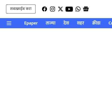
सबस्क्राईब करा
Epaper
ताज्या
देश
शहर
क्रीडा
C