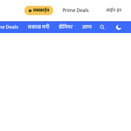
Prime Deals
साईन इन
सबस्क्राईब
me Deals
सकाळ मनी
प्रीमियर
आणखी
राशी भविष्य