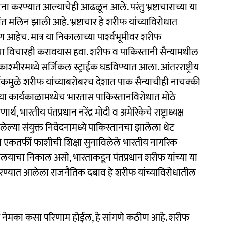
ा करण्यात आल्याचेही आढळून आले. परंतु भ्रष्टाचाराच्या या
यंत मलिन झाली आहे. भ्रष्टाचार हे शरीफ यांच्याविरोधात
आहेच. मात्र या निकालाच्या पार्श्‍वभूमीवर शरीफ
चा विचारही करावयास हवा. शरीफ व पाकिस्तानी सैन्यामधील
श्‍मीरमध्ये सर्जिकल स्ट्राईक घडविण्यात आला. आंतरराष्ट्रीय
ईकमुळे शरीफ यांच्याबरोबरच देशात पाक सैन्याचीही नाचक्की
च्या कार्यकाळामध्येच भारतास पाकिस्तानविरोधात मोठे
रतीय पंतप्रधान नरेंद्र मोदी व अमेरिकेचे राष्ट्राध्यक्ष
त आलेल्या संयुक्त निवेदनामध्ये पाकिस्तानचा झालेला थेट
े एकतर्फी फाशीची शिक्षा सुनाविलेले भारतीय नागरिक
ायालयाचा निकाल असो, भारताकडून पंतप्रधान शरीफ यांच्या या
 करण्यात आलेला राजनैतिक दबाव हे शरीफ यांच्याविरोधातील
 नेमका कसा परिणाम होईल, हे सांगणे कठीण आहे. शरीफ