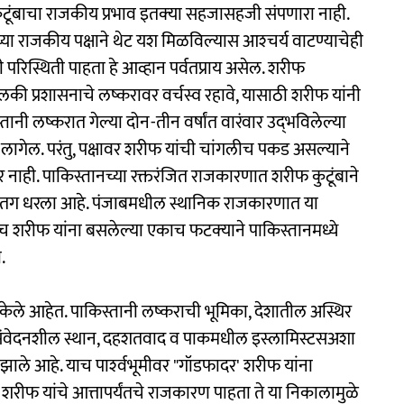
ुटूंबाचा राजकीय प्रभाव इतक्‍या सहजासहजी संपणारा नाही.
्या राजकीय पक्षाने थेट यश मिळविल्यास आश्‍चर्य वाटण्याचेही
परिस्थिती पाहता हे आव्हान पर्वतप्राय असेल. शरीफ
लकी प्रशासनाचे लष्करावर वर्चस्व रहावे, यासाठी शरीफ यांनी
तानी लष्करात गेल्या दोन-तीन वर्षांत वारंवार उद्‌भविलेल्या
े लागेल. परंतु, पक्षावर शरीफ यांची चांगलीच पकड असल्याने
ाही. पाकिस्तानच्या रक्तरंजित राजकारणात शरीफ कुटूंबाने
स्वी तग धरला आहे. पंजाबमधील स्थानिक राजकारणात या
ेच शरीफ यांना बसलेल्या एकाच फटक्‍याने पाकिस्तानमध्ये
ी.
त केले आहेत. पाकिस्तानी लष्कराची भूमिका, देशातील अस्थिर
ंवेदनशील स्थान, दहशतवाद व पाकमधील इस्लामिस्टसअशा
ाले आहे. याच पार्श्‍वभूमीवर "गॉडफादर' शरीफ यांना
शरीफ यांचे आत्तापर्यंतचे राजकारण पाहता ते या निकालामुळे