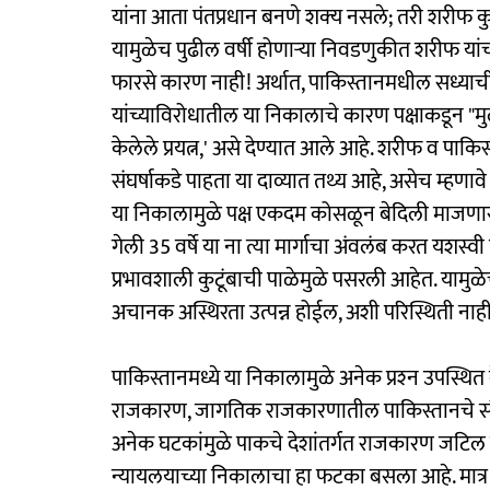
यांना आता पंतप्रधान बनणे शक्‍य नसले; तरी शरीफ क
यामुळेच पुढील वर्षी होणाऱ्या निवडणुकीत शरीफ यांच
फारसे कारण नाही! अर्थात, पाकिस्तानमधील सध्याची 
यांच्याविरोधातील या निकालाचे कारण पक्षाकडून "मु
केलेले प्रयत्न,' असे देण्यात आले आहे. शरीफ व पाकिस्
संघर्षाकडे पाहता या दाव्यात तथ्य आहे, असेच म्हणाव
या निकालामुळे पक्ष एकदम कोसळून बेदिली माजणार न
गेली 35 वर्षे या ना त्या मार्गाचा अंवलंब करत यश
प्रभावशाली कुटूंबाची पाळेमुळे पसरली आहेत. यामुळ
अचानक अस्थिरता उत्पन्न होईल, अशी परिस्थिती नाह
पाकिस्तानमध्ये या निकालामुळे अनेक प्रश्‍न उपस्थि
राजकारण, जागतिक राजकारणातील पाकिस्तानचे स
अनेक घटकांमुळे पाकचे देशांतर्गत राजकारण जटिल झ
न्यायलयाच्या निकालाचा हा फटका बसला आहे. मात्र 