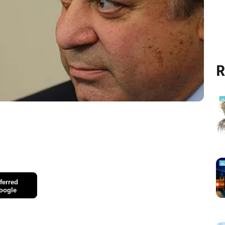
R
ferred
oogle