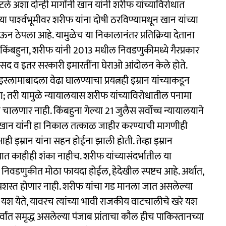
अशा दोन्ही मार्गांनी खान यांनी शरीफ यांच्याविरोधात
ार्श्‍वभूमीवर शरीफ यांना दोषी ठरविण्यामधून खान यांच्या
येऊन ठेपला आहे. यामुळेच या निकालानंतर प्रतिक्रिया देताना
किंबहुना, शरीफ यांनी 2013 मधील निवडणुकीमध्ये गैरप्रकार
ंसद व इतर सरकारी इमारतींना घेराओ आंदोलन केले होते.
लामाबादला वेढा घालण्याचा प्रयत्नही इम्रान यांच्याकडून
ाला; तरी यामुळे न्यायालयास शरीफ यांच्याविरोधातील पनामा
 चालणार नाही. किंबहुना गेल्या 21 जुलैस सर्वोच्च न्यायालयाने
 खान यांनी हा निकाल तत्काळ जाहीर करण्याची मागणीही
क्षाही इम्रान यांना सहन होईना झाली होती. तेव्हा इम्रान
ात काहीही शंका नाहीच. शरीफ यांच्यासंदर्भातील या
रिक निवडणुकीत मोठा फायदा होईल, हेदेखील स्पष्टच आहे. अर्थात,
थी प्रशस्त होणार नाही. शरीफ यांचा गड मानला जात असलेल्या
पत यश येते, यावरच त्यांच्या भावी राजकीय वाटचालीचे खरे यश
ांत समृद्ध असलेल्या पंजाब प्रांताचा कौल हीच पाकिस्तानच्या