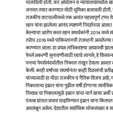
चालविली होती. जन आंदोलन व न्यायालयांमधील खटले 
जनमत तयार करण्यात मोठी भूमिका बजावली होती. या प
राजकीय वाटचालीमध्ये एक अत्यंत महत्त्वपूर्ण टप्पा 
खान यांना झालेला आनंद स्पष्टपणे निदर्शनास आला! 
केल्याचा आरोप करत खान समर्थकांनी 2014 मध्ये स
तसेच 2016 मध्ये पाकिस्तानची राजधानी असलेल्या इस्
करण्यात आला. हा प्रयत्न तांत्रिकदृष्टया अयशस्वी झ
पेपर्स प्रकरणी सुनावणीसाठी घ्यावे लागले, हे विसरुन
पनामा पेपर्ससंदर्भातील निकाल राखून ठेवला असता
केली. काही वर्षांच्या संघर्षानंतर काही दिवसांची प्रती
यांच्यासाठी हा मोठा राजकीय व नैतिक विजय आहे, य
निकालाचा इम्रान यांना पुढील वर्षी होणाऱ्या सार्वत्
निव्वळ या निकालामुळे इम्रान यांचा मार्ग खऱ्या अर्
पंजाब प्रांतात प्रभाव वाढविण्यात इम्रान यांना कित
अवलंबून असेल. देशातील सर्वाधिक लोकसंख्या व सर्व