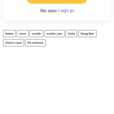
मेंबर आहात ?
साईन इन
Satara
crime
murder
murder case
Vaduj
Young Man
District court
life sentence