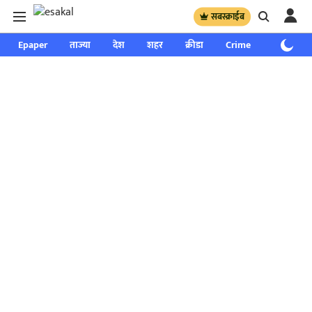
सबस्क्राईब
Epaper
ताज्या
देश
शहर
क्रीडा
Crime
साप्ताहिक