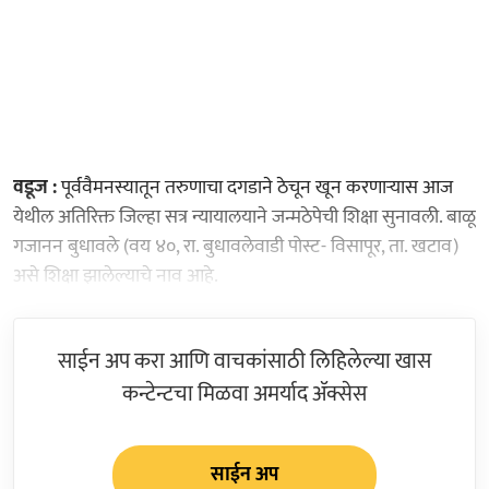
वडूज :
पूर्ववैमनस्यातून तरुणाचा दगडाने ठेचून खून करणाऱ्यास आज
येथील अतिरिक्त जिल्हा सत्र न्यायालयाने जन्मठेपेची शिक्षा सुनावली. बाळू
गजानन बुधावले (वय ४०, रा. बुधावलेवाडी पोस्ट- विसापूर, ता. खटाव)
असे शिक्षा झालेल्याचे नाव आहे.
साईन अप करा आणि वाचकांसाठी लिहिलेल्या खास
कन्टेन्टचा मिळवा अमर्याद ॲक्सेस
साईन अप