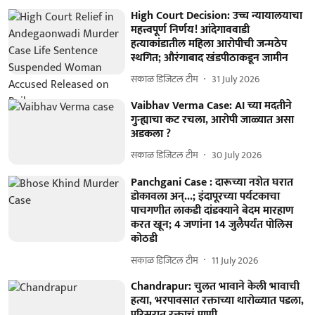
High Court Decision: उच्च न्यायालयाचा
महत्त्वपूर्ण निर्णय! आंदेगाववाडी
हत्याकांडातील महिला आरोपीची जन्मठेप
स्थगित; औरंगाबाद खंडपीठाकडून जामीन
सकाळ डिजिटल टीम
31 July 2026
Vaibhav Verma Case: AI च्या मदतीने
गुन्ह्याचा कट रचला, आरोपी जाळ्यात असा
अडकला ?
सकाळ डिजिटल टीम
30 July 2026
Panchgani Case : दारूच्या नशेत घरात
डोकावला अन्...; इंदापूरच्या पर्यटकाचा
पाचगणीत लाकडी दांडक्याने बेदम मारहाण
करत खून; 4 जणांना 14 जुलैपर्यंत पोलिस
कोठडी
सकाळ डिजिटल टीम
11 July 2026
Chandrapur: चुलत भावाने केली भावाची
हत्या, भरपावसात रक्ताच्या थारोळ्यात पडला,
परिसरात रक्ताचं पाणी