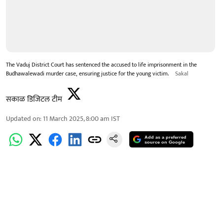
The Vaduj District Court has sentenced the accused to life imprisonment in the
Budhawalewadi murder case, ensuring justice for the young victim.
Sakal
सकाळ डिजिटल टीम
Updated on
:
11 March 2025, 8:00 am
IST
Add as a preferred
source on Google