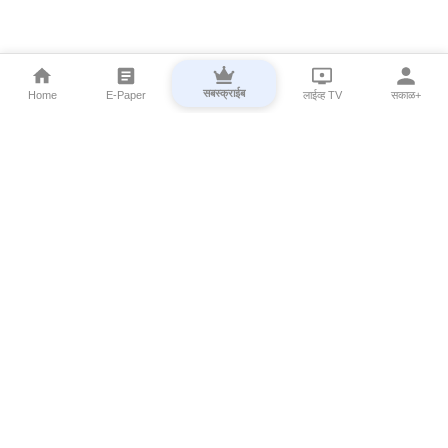
सबस्क्राईब
Home
E-Paper
लाईव्ह TV
सकाळ+
⌄
Marathi News
⌄
About Esakal
⌄
Digital Products
⌄
Sakal Programs