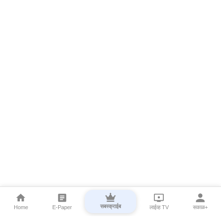
सबस्क्राईब
Home
E-Paper
लाईव्ह TV
सकाळ+