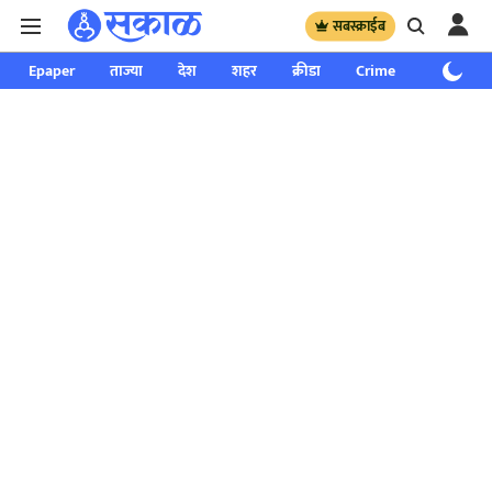
सबस्क्राईब
Epaper
ताज्या
देश
शहर
क्रीडा
Crime
साप्ताहिक