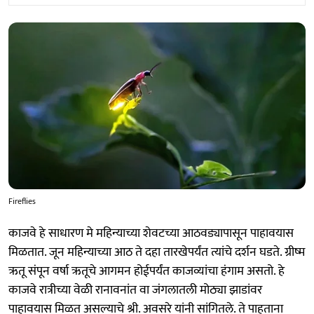
Fireflies
काजवे हे साधारण मे महिन्याच्या शेवटच्या आठवड्यापासून पाहावयास
मिळतात. जून महिन्याच्या आठ ते दहा तारखेपर्यंत त्यांचे दर्शन घडते. ग्रीष्म
ऋतू संपून वर्षा ऋतूचे आगमन होईपर्यंत काजव्यांचा हंगाम असतो. हे
काजवे रात्रीच्या वेळी रानावनांत वा जंगलातली मोठ्या झाडांवर
पाहावयास मिळत असल्याचे श्री. अवसरे यांनी सांगितले. ते पाहताना