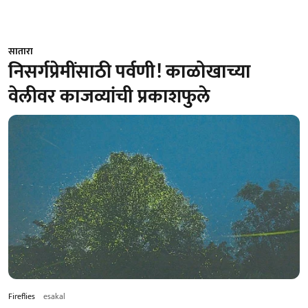
सातारा
निसर्गप्रेमींसाठी पर्वणी! काळोखाच्या
वेलीवर काजव्यांची प्रकाशफुले
Fireflies
esakal