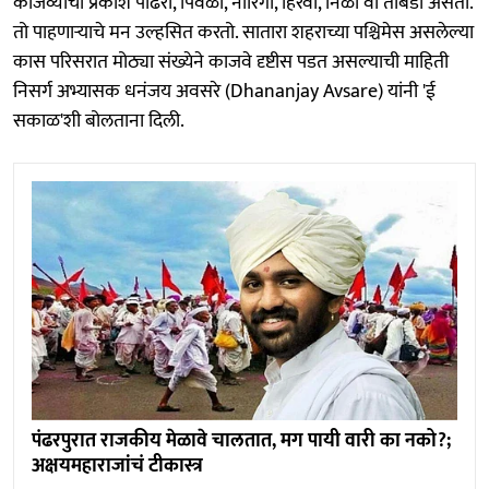
काजव्यांचा प्रकाश पांढरा, पिवळा, नारिंगी, हिरवा, निळा वा तांबडा असतो.
तो पाहणाऱ्याचे मन उल्हसित करतो. सातारा शहराच्या पश्चिमेस असलेल्या
कास परिसरात मोठ्या संख्येने काजवे दृष्टीस पडत असल्याची माहिती
निसर्ग अभ्यासक धनंजय अवसरे (Dhananjay Avsare) यांनी 'ई
सकाळ'शी बोलताना दिली.
पंढरपुरात राजकीय मेळावे चालतात, मग पायी वारी का नको?;
अक्षयमहाराजांचं टीकास्त्र