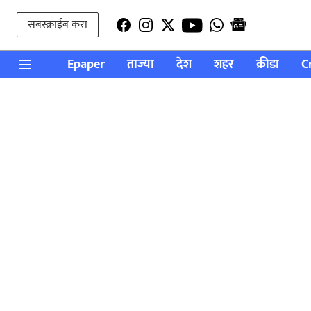
सबस्क्राईब करा
Epaper
ताज्या
देश
शहर
क्रीडा
C