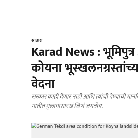
सातारा
Karad News : भूमिपुत्
कोयना भूस्‍खलनग्रस्‍तांच्
वेदना
सरकार काही देणार नाही आणि त्यांची देण्याची मानस
मातीत गुलामासारखं जिणं जगतोय.