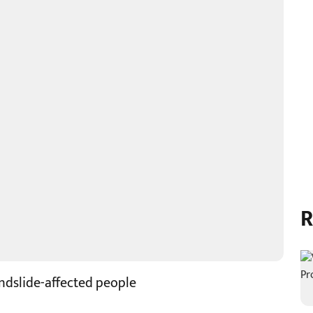
R
ndslide-affected people