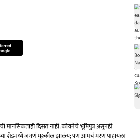
ferred
oogle
ाची मानसिकताही दिसत नाही. कोयनेचे भूमिपुत्र असूनही
याच्या शेडमध्ये जगणं मुश्कील झालंय; पण आमचं मरण पाहायला