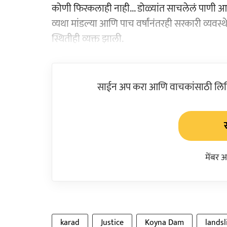
कोणी फिरकलाही नाही... डोळ्यांत साचलेलं पाणी आणि
व्‍यथा मांडल्‍या आणि पाच वर्षांनंतरही सरकारी व्यवस
स्थितीही व्यक्त झाली.
साईन अप करा आणि वाचकांसाठी लिहिल
मेंबर 
karad
Justice
Koyna Dam
landsl