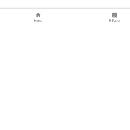
Home
E-Paper
Follow Us
Marathi News
Maharashtra N
Entertainment 
Sports News