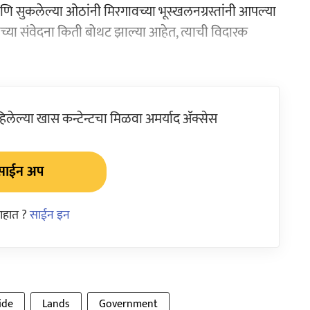
 सुकलेल्या ओठांनी मिरगावच्‍या भूस्खलनग्रस्तांनी आपल्‍या
्थेच्‍या संवेदना किती बोथट झाल्या आहेत, त्याची विदारक
ेल्या खास कन्टेन्टचा मिळवा अमर्याद ॲक्सेस
साईन अप
आहात ?
साईन इन
ide
Lands
Government