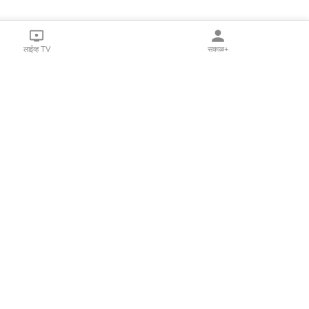
लाईव्ह TV
सकाळ+
l Programs
Print Products
Sakal Saptahik
hka
Family Doctor
 Crowdfunding
Sakal Publications