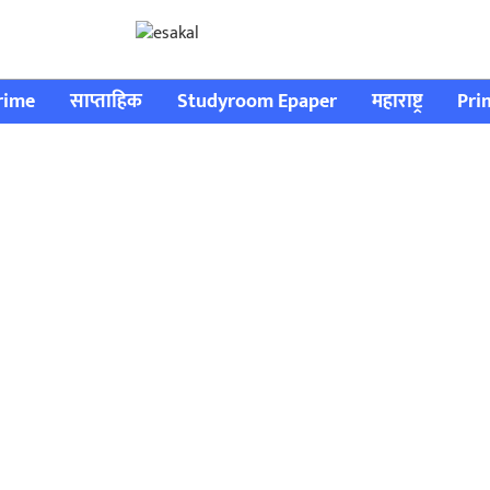
rime
साप्ताहिक
Studyroom Epaper
महाराष्ट्र
Pri