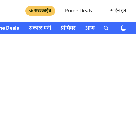
Prime Deals
साईन इन
सबस्क्राईब
me Deals
सकाळ मनी
प्रीमियर
आणखी
राशी भविष्य