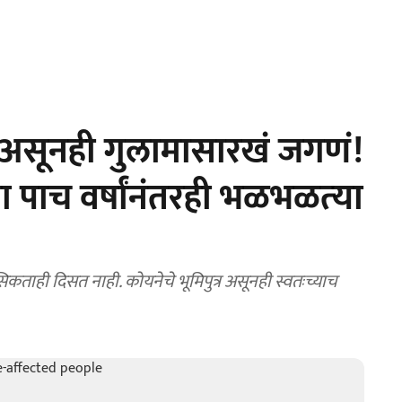
र असूनही गुलामासारखं जगणं!
‍या पाच वर्षांनंतरही भळभळत्‍या
िकताही दिसत नाही. कोयनेचे भूमिपुत्र असूनही स्वतःच्याच