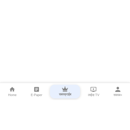
सबस्क्राईब
Home
E-Paper
लाईव्ह TV
सकाळ+