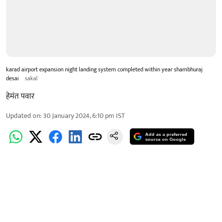
karad airport expansion night landing system completed within year shambhuraj
desai
sakal
हेमंत पवार
Updated on
:
30 January 2024, 6:10 pm
IST
Add as a preferred
source on Google