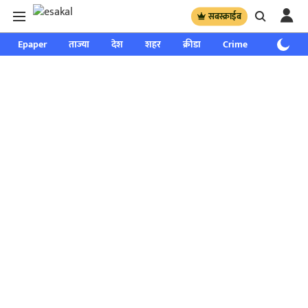
सबस्क्राईब
Epaper
ताज्या
देश
शहर
क्रीडा
Crime
साप्ताहिक