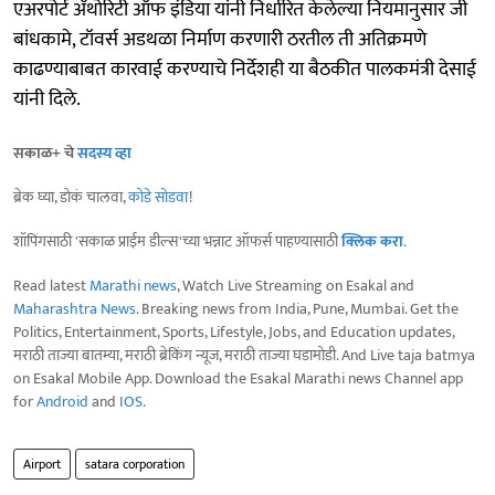
एअरपोर्ट ॲथोरिटी ऑफ इंडिया यांनी निर्धारित केलेल्या नियमानुसार जी
बांधकामे, टॉवर्स अडथळा निर्माण करणारी ठरतील ती अतिक्रमणे
काढण्याबाबत कारवाई करण्याचे निर्देशही या बैठकीत पालकमंत्री देसाई
यांनी दिले.
सकाळ+ चे
सदस्य व्हा
ब्रेक घ्या, डोकं चालवा,
कोडे सोडवा
!
शॉपिंगसाठी 'सकाळ प्राईम डील्स'च्या भन्नाट ऑफर्स पाहण्यासाठी
क्लिक करा
.
Read latest
Marathi news
, Watch Live Streaming on Esakal and
Maharashtra News
. Breaking news from India, Pune, Mumbai. Get the
Politics, Entertainment, Sports, Lifestyle, Jobs, and Education updates,
मराठी ताज्या बातम्या, मराठी ब्रेकिंग न्यूज, मराठी ताज्या घडामोडी. And Live taja batmya
on Esakal Mobile App. Download the Esakal Marathi news Channel app
for
Android
and
IOS
.
Airport
satara corporation