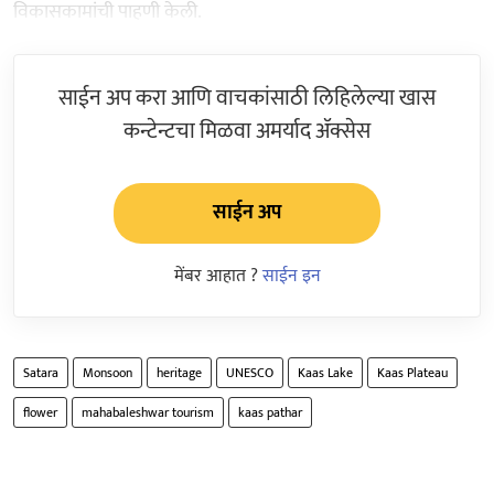
विकासकामांची पाहणी केली.
साईन अप करा आणि वाचकांसाठी लिहिलेल्या खास
कन्टेन्टचा मिळवा अमर्याद ॲक्सेस
साईन अप
मेंबर आहात ?
साईन इन
Satara
Monsoon
heritage
UNESCO
Kaas Lake
Kaas Plateau
flower
mahabaleshwar tourism
kaas pathar