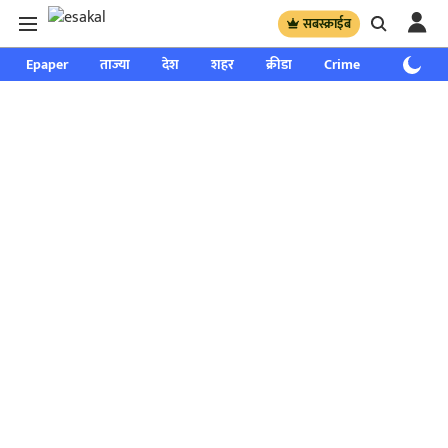
सबस्क्राईब
Epaper
ताज्या
देश
शहर
क्रीडा
Crime
साप्ताहिक