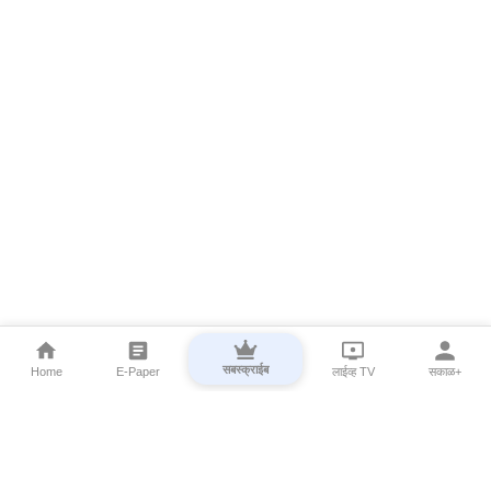
सबस्क्राईब
Home
E-Paper
लाईव्ह TV
सकाळ+