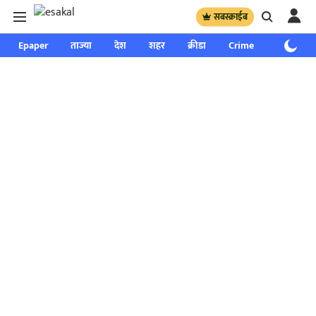
सबस्क्राईब
Epaper
ताज्या
देश
शहर
क्रीडा
Crime
साप्ताहिक