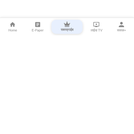
सबस्क्राईब
Home
E-Paper
लाईव्ह TV
सकाळ+
⌄
Marathi News
⌄
About Esakal
⌄
Digital Products
⌄
Sakal Programs