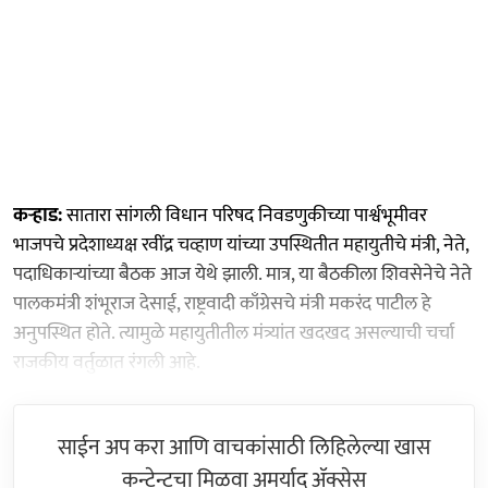
कऱ्हाड:
सातारा सांगली विधान परिषद निवडणुकीच्या पार्श्वभूमीवर
भाजपचे प्रदेशाध्यक्ष रवींद्र चव्हाण यांच्या उपस्थितीत महायुतीचे मंत्री, नेते,
पदाधिकाऱ्यांच्या बैठक आज येथे झाली. मात्र, या बैठकीला शिवसेनेचे नेते
पालकमंत्री शंभूराज देसाई, राष्ट्रवादी काँग्रेसचे मंत्री मकरंद पाटील हे
अनुपस्थित होते. त्यामुळे महायुतीतील मंत्र्यांत खदखद असल्याची चर्चा
राजकीय वर्तुळात रंगली आहे.
साईन अप करा आणि वाचकांसाठी लिहिलेल्या खास
कन्टेन्टचा मिळवा अमर्याद ॲक्सेस