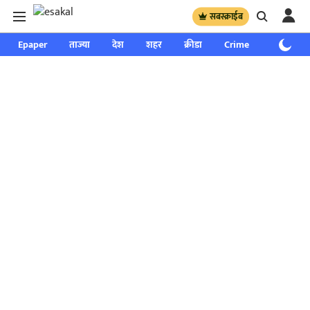
सबस्क्राईब
Epaper
ताज्या
देश
शहर
क्रीडा
Crime
साप्ताहिक