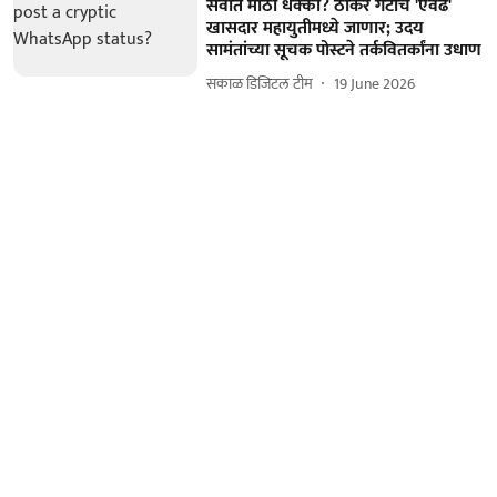
सर्वात मोठा धक्का? ठाकरे गटाचे 'एवढे'
खासदार महायुतीमध्ये जाणार; उदय
सामंतांच्या सूचक पोस्टने तर्कवितर्कांना उधाण
सकाळ डिजिटल टीम
19 June 2026