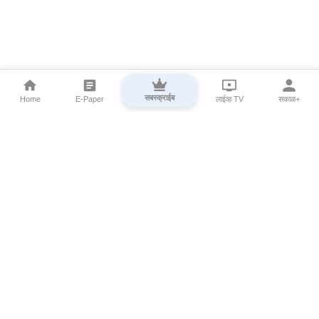
सबस्क्राईब
Home
E-Paper
लाईव्ह TV
सकाळ+
⌄
Marathi News
⌄
About Esakal
⌄
Digital Products