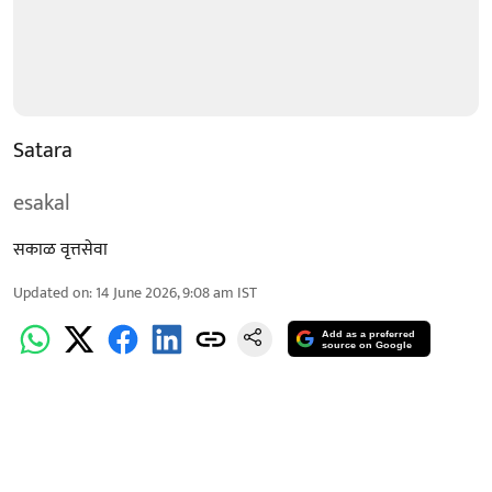
Satara
esakal
सकाळ वृत्तसेवा
Updated on
:
14 June 2026, 9:08 am
IST
Add as a preferred
source on Google